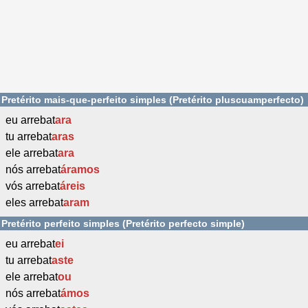
Pretérito mais-que-perfeito simples (Pretérito pluscuamperfecto)
eu arrebat
ara
tu arrebat
aras
ele arrebat
ara
nós arrebat
áramos
vós arrebat
áreis
eles arrebat
aram
Pretérito perfeito simples (Pretérito perfecto simple)
eu arrebat
ei
tu arrebat
aste
ele arrebat
ou
nós arrebat
ámos