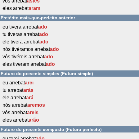
vós arrebat
astes
eles arrebat
aram
Pretérito mais-que-perfeito anterior
eu tivera arrebat
ado
tu tiveras arrebat
ado
ele tivera arrebat
ado
nós tivéramos arrebat
ado
vós tivéreis arrebat
ado
eles tiveram arrebat
ado
Futuro do presente simples (Futuro simple)
eu arrebat
arei
tu arrebat
arás
ele arrebat
ará
nós arrebat
aremos
vós arrebat
areis
eles arrebat
arão
Futuro do presente composto (Futuro perfecto)
eu terei arrebat
ado