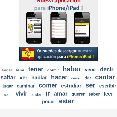
haber
tener
decir
venir
coger
dormir
bailar
cantar
hacer
saltar
ver
hablar
dar
correr
ser
comer
estudiar
caminar
escribir
jugar
ir
vivir
amar
leer
querer
saber
salir
andar
estar
poder