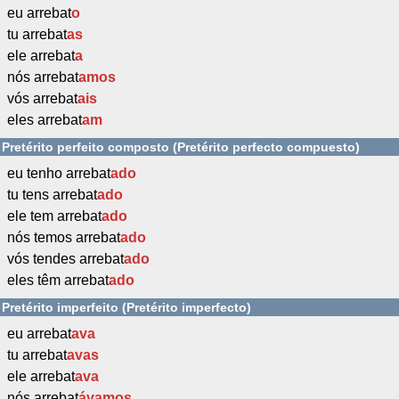
eu arrebat
o
tu arrebat
as
ele arrebat
a
nós arrebat
amos
vós arrebat
ais
eles arrebat
am
Pretérito perfeito composto (Pretérito perfecto compuesto)
eu tenho arrebat
ado
tu tens arrebat
ado
ele tem arrebat
ado
nós temos arrebat
ado
vós tendes arrebat
ado
eles têm arrebat
ado
Pretérito imperfeito (Pretérito imperfecto)
eu arrebat
ava
tu arrebat
avas
ele arrebat
ava
nós arrebat
ávamos