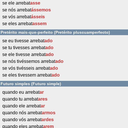
se ele arrebat
asse
se nós arrebat
ássemos
se vós arrebat
ásseis
se eles arrebat
assem
Pretérito mais-que-perfeito (Pretérito pluscuamperfecto)
se eu tivesse arrebat
ado
se tu tivesses arrebat
ado
se ele tivesse arrebat
ado
se nós tivéssemos arrebat
ado
se vós tivésseis arrebat
ado
se eles tivessem arrebat
ado
Futuro simples (Futuro simple)
quando eu arrebat
ar
quando tu arrebat
ares
quando ele arrebat
ar
quando nós arrebat
armos
quando vós arrebat
ardes
quando eles arrebat
arem