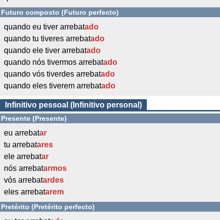
Futuro composto (Futuro perfecto)
quando eu tiver arrebat
ado
quando tu tiveres arrebat
ado
quando ele tiver arrebat
ado
quando nós tivermos arrebat
ado
quando vós tiverdes arrebat
ado
quando eles tiverem arrebat
ado
Infinitivo pessoal (Infinitivo personal)
Presente (Presente)
eu arrebat
ar
tu arrebat
ares
ele arrebat
ar
nós arrebat
armos
vós arrebat
ardes
eles arrebat
arem
Pretérito (Pretérito perfecto)