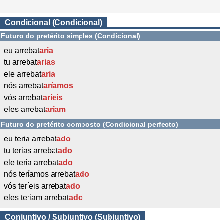
Condicional (Condicional)
Futuro do pretérito simples (Condicional)
eu arrebat
aria
tu arrebat
arias
ele arrebat
aria
nós arrebat
aríamos
vós arrebat
aríeis
eles arrebat
ariam
Futuro do pretérito composto (Condicional perfecto)
eu teria arrebat
ado
tu terias arrebat
ado
ele teria arrebat
ado
nós teríamos arrebat
ado
vós teríeis arrebat
ado
eles teriam arrebat
ado
Conjuntivo / Subjuntivo (Subjuntivo)