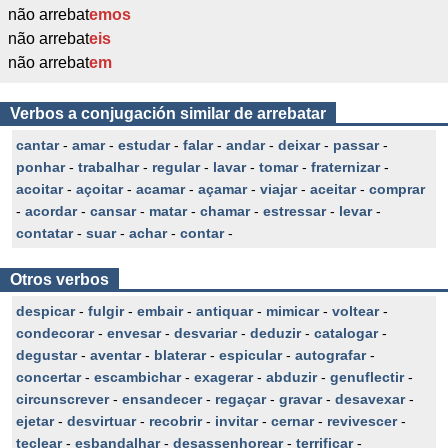
não arrebat
emos
não arrebat
eis
não arrebat
em
Verbos a conjugación similar de arrebatar
cantar
-
amar
-
estudar
-
falar
-
andar
-
deixar
-
passar
-
ponhar
-
trabalhar
-
regular
-
lavar
-
tomar
-
fraternizar
-
acoitar
-
açoitar
-
acamar
-
açamar
-
viajar
-
aceitar
-
comprar
-
acordar
-
cansar
-
matar
-
chamar
-
estressar
-
levar
-
contatar
-
suar
-
achar
-
contar
-
Otros verbos
despicar
-
fulgir
-
embair
-
antiquar
-
mimicar
-
voltear
-
condecorar
-
envesar
-
desvariar
-
deduzir
-
catalogar
-
degustar
-
aventar
-
blaterar
-
espicular
-
autografar
-
concertar
-
escambichar
-
exagerar
-
abduzir
-
genuflectir
-
circunscrever
-
ensandecer
-
regaçar
-
gravar
-
desavexar
-
ejetar
-
desvirtuar
-
recobrir
-
invitar
-
cernar
-
revivescer
-
teclear
-
esbandalhar
-
desassenhorear
-
terrificar
-