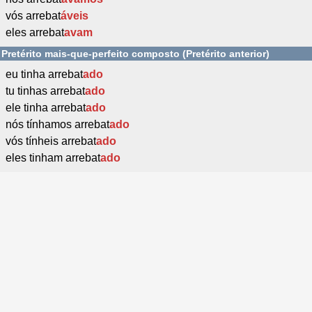
vós arrebat
áveis
eles arrebat
avam
Pretérito mais-que-perfeito composto (Pretérito anterior)
eu tinha arrebat
ado
tu tinhas arrebat
ado
ele tinha arrebat
ado
nós tínhamos arrebat
ado
vós tínheis arrebat
ado
eles tinham arrebat
ado