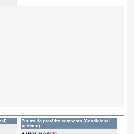
nal)
Futuro do pretérito composto (Condicional
perfecto)
eu teria bajouj
ado