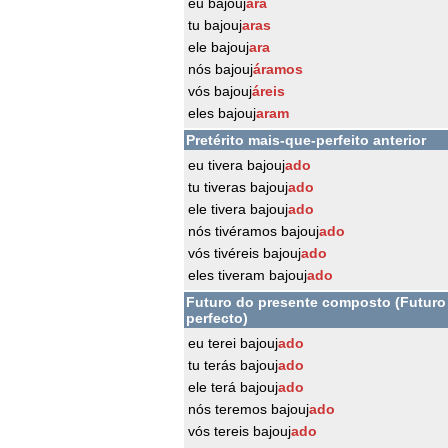
eu bajouj
ara
tu bajouj
aras
ele bajouj
ara
nós bajouj
áramos
vós bajouj
áreis
eles bajouj
aram
Pretérito mais-que-perfeito anterior
eu tivera bajouj
ado
tu tiveras bajouj
ado
ele tivera bajouj
ado
nós tivéramos bajouj
ado
vós tivéreis bajouj
ado
eles tiveram bajouj
ado
Futuro do presente composto (Futuro
perfecto)
eu terei bajouj
ado
tu terás bajouj
ado
ele terá bajouj
ado
nós teremos bajouj
ado
vós tereis bajouj
ado