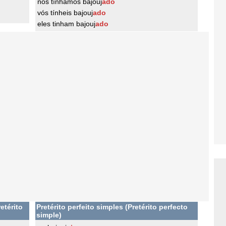
nós tínhamos bajouj
ado
vós tínheis bajouj
ado
eles tinham bajouj
ado
etérito
Pretérito perfeito simples (Pretérito perfecto
simple)