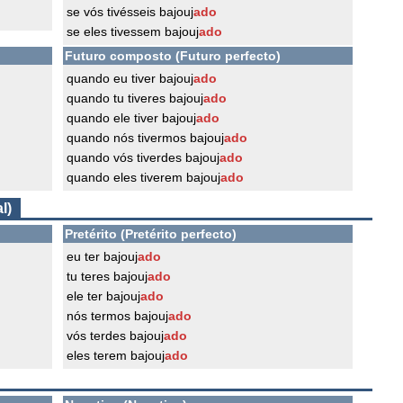
se vós tivésseis bajouj
ado
se eles tivessem bajouj
ado
Futuro composto (Futuro perfecto)
quando eu tiver bajouj
ado
quando tu tiveres bajouj
ado
quando ele tiver bajouj
ado
quando nós tivermos bajouj
ado
quando vós tiverdes bajouj
ado
quando eles tiverem bajouj
ado
l)
Pretérito (Pretérito perfecto)
eu ter bajouj
ado
tu teres bajouj
ado
ele ter bajouj
ado
nós termos bajouj
ado
vós terdes bajouj
ado
eles terem bajouj
ado