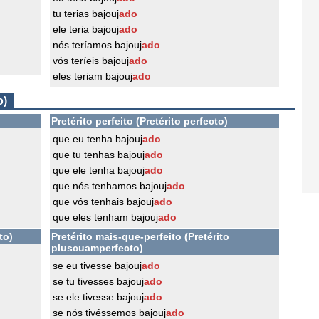
tu terias bajouj
ado
ele teria bajouj
ado
nós teríamos bajouj
ado
vós teríeis bajouj
ado
eles teriam bajouj
ado
o)
Pretérito perfeito (Pretérito perfecto)
que eu tenha bajouj
ado
que tu tenhas bajouj
ado
que ele tenha bajouj
ado
que nós tenhamos bajouj
ado
que vós tenhais bajouj
ado
que eles tenham bajouj
ado
to)
Pretérito mais-que-perfeito (Pretérito
pluscuamperfecto)
se eu tivesse bajouj
ado
se tu tivesses bajouj
ado
se ele tivesse bajouj
ado
se nós tivéssemos bajouj
ado