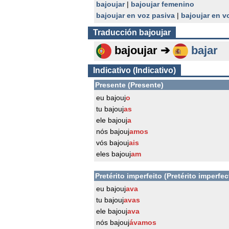
bajoujar
|
bajoujar femenino
bajoujar en voz pasiva
|
bajoujar en v
Traducción
bajoujar
bajoujar ➔
bajar
Indicativo (Indicativo)
Presente (Presente)
eu bajouj
o
tu bajouj
as
ele bajouj
a
nós bajouj
amos
vós bajouj
ais
eles bajouj
am
Pretérito imperfeito (Pretérito imperfec
eu bajouj
ava
tu bajouj
avas
ele bajouj
ava
nós bajouj
ávamos