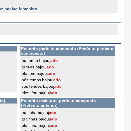
oz pasiva femenino
Pretérito perfeito composto (Pretérito perfecto
compuesto)
eu tenho bajouj
ado
tu tens bajouj
ado
ele tem bajouj
ado
nós temos bajouj
ado
vós tendes bajouj
ado
eles têm bajouj
ado
to)
Pretérito mais-que-perfeito composto
(Pretérito anterior)
eu tinha bajouj
ado
tu tinhas bajouj
ado
ele tinha bajouj
ado