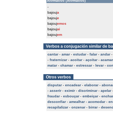
Afirmativo (Afirmativo)
-
bajouj
a
bajouj
e
bajouj
emos
bajouj
ai
bajouj
em
Verbos a conjugación similar de ba
cantar
-
amar
-
estudar
-
falar
-
andar
-
fraternizar
-
acoitar
-
açoitar
-
acamar
matar
-
chamar
-
estressar
-
levar
-
con
Otros verbos
disputar
-
encadear
-
elaborar
-
abona
-
asserir
-
eximir
-
discriminar
-
apelar
fraudar
-
esbouçar
-
embeiçar
-
enchar
desconfiar
-
amealhar
-
acomodar
-
en
recapilalizar
-
onzenar
-
birrar
-
desenc