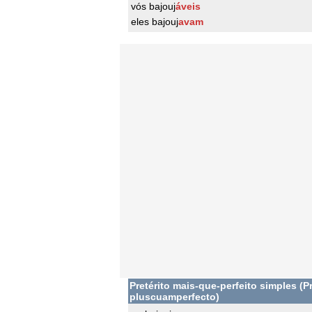
vós bajouj
áveis
eles bajouj
avam
Pretérito mais-que-perfeito simples (Pr
pluscuamperfecto)