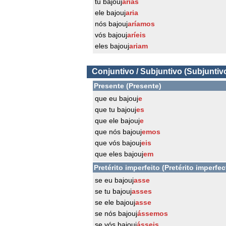
tu bajouj
arias
ele bajouj
aria
nós bajouj
aríamos
vós bajouj
aríeis
eles bajouj
ariam
Conjuntivo / Subjuntivo (Subjuntiv
Presente (Presente)
que eu bajouj
e
que tu bajouj
es
que ele bajouj
e
que nós bajouj
emos
que vós bajouj
eis
que eles bajouj
em
Pretérito imperfeito (Pretérito imperfec
se eu bajouj
asse
se tu bajouj
asses
se ele bajouj
asse
se nós bajouj
ássemos
se vós bajouj
ásseis