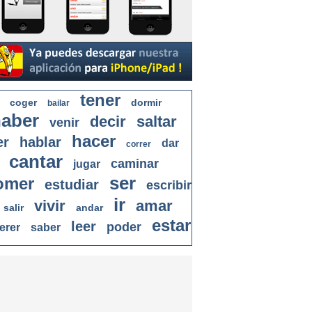
tener
coger
dormir
bailar
aber
decir
saltar
venir
hacer
er
hablar
dar
correr
cantar
caminar
jugar
ser
omer
estudiar
escribir
ir
vivir
amar
salir
andar
estar
leer
poder
erer
saber