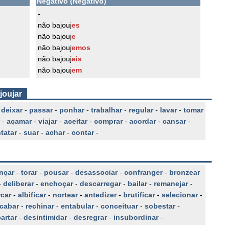
Negativo (Negativo)
-
não bajouj
es
não bajouj
e
não bajouj
emos
não bajouj
eis
não bajouj
em
joujar
-
deixar
-
passar
-
ponhar
-
trabalhar
-
regular
-
lavar
-
tomar
-
açamar
-
viajar
-
aceitar
-
comprar
-
acordar
-
cansar
-
tatar
-
suar
-
achar
-
contar
-
nçar
-
torar
-
pousar
-
desassociar
-
confranger
-
bronzear
-
deliberar
-
enchoçar
-
descarregar
-
bailar
-
remanejar
-
car
-
albificar
-
nortear
-
antedizer
-
brutificar
-
selecionar
-
cabar
-
rechinar
-
entabular
-
conceituar
-
sobestar
-
artar
-
desintimidar
-
desregrar
-
insubordinar
-