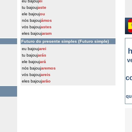
eu bajouj
ei
tu bajouj
aste
ele bajouj
ou
nós bajouj
ámos
vós bajouj
astes
eles bajouj
aram
Futuro do presente simples (Futuro simple)
eu bajouj
arei
h
tu bajouj
arás
v
ele bajouj
ará
nós bajouj
aremos
vós bajouj
areis
c
eles bajouj
arão
qu