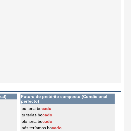
nal)
Futuro do pretérito composto (Condicional
perfecto)
eu teria bo
cado
tu terias bo
cado
ele teria bo
cado
nós teríamos bo
cado