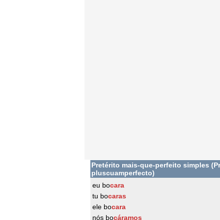
Pretérito mais-que-perfeito simples (Pr
pluscuamperfecto)
eu bo
cara
tu bo
caras
ele bo
cara
nós bo
cáramos