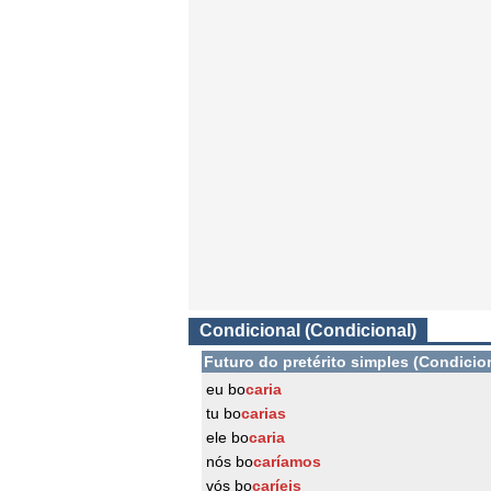
Condicional (Condicional)
Futuro do pretérito simples (Condicio
eu bo
caria
tu bo
carias
ele bo
caria
nós bo
caríamos
vós bo
caríeis