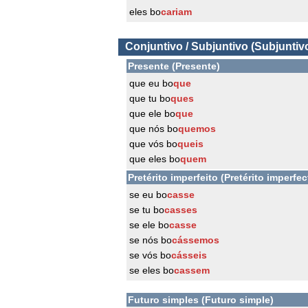
eles bo
cariam
Conjuntivo / Subjuntivo (Subjuntiv
Presente (Presente)
que eu bo
que
que tu bo
ques
que ele bo
que
que nós bo
quemos
que vós bo
queis
que eles bo
quem
Pretérito imperfeito (Pretérito imperfec
se eu bo
casse
se tu bo
casses
se ele bo
casse
se nós bo
cássemos
se vós bo
cásseis
se eles bo
cassem
Futuro simples (Futuro simple)