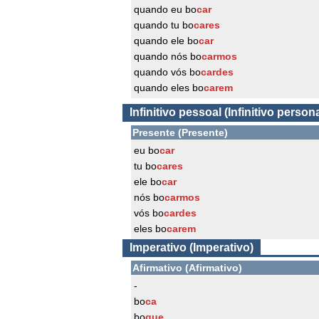
quando eu bo
car
quando tu bo
cares
quando ele bo
car
quando nós bo
carmos
quando vós bo
cardes
quando eles bo
carem
Infinitivo pessoal (Infinitivo persona
Presente (Presente)
eu bo
car
tu bo
cares
ele bo
car
nós bo
carmos
vós bo
cardes
eles bo
carem
Imperativo (Imperativo)
Afirmativo (Afirmativo)
-
bo
ca
bo
que