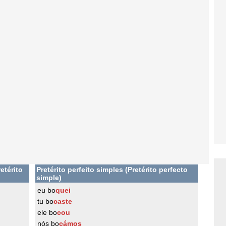
etérito
Pretérito perfeito simples (Pretérito perfecto
simple)
eu bo
quei
tu bo
caste
ele bo
cou
nós bo
cámos