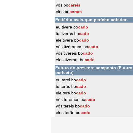
vós bo
cáreis
eles bo
caram
Pretérito mais-que-perfeito anterior
eu tivera bo
cado
tu tiveras bo
cado
ele tivera bo
cado
nós tivéramos bo
cado
vós tivéreis bo
cado
eles tiveram bo
cado
Futuro do presente composto (Futuro
perfecto)
eu terei bo
cado
tu terás bo
cado
ele terá bo
cado
nós teremos bo
cado
vós tereis bo
cado
eles terão bo
cado