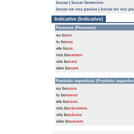
bocar
|
bocar femenino
bocar en voz pasiva
|
bocar en voz pa
Indicativo (Indicativo)
Presente (Presente)
eu bo
co
tu bo
cas
ele bo
ca
nós bo
camos
vós bo
cais
eles bo
cam
Pretérito imperfeito (Pretérito imperfec
eu bo
cava
tu bo
cavas
ele bo
cava
nós bo
cávamos
vós bo
cáveis
eles bo
cavam