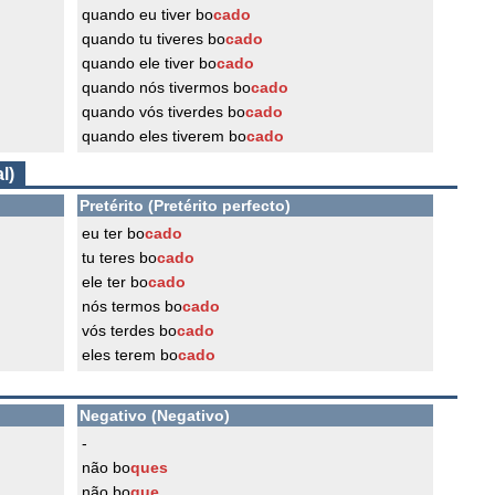
quando eu tiver bo
cado
quando tu tiveres bo
cado
quando ele tiver bo
cado
quando nós tivermos bo
cado
quando vós tiverdes bo
cado
quando eles tiverem bo
cado
l)
Pretérito (Pretérito perfecto)
eu ter bo
cado
tu teres bo
cado
ele ter bo
cado
nós termos bo
cado
vós terdes bo
cado
eles terem bo
cado
Negativo (Negativo)
-
não bo
ques
não bo
que