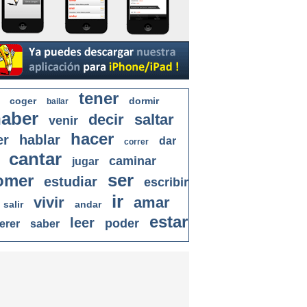
tener
coger
dormir
bailar
aber
decir
saltar
venir
hacer
er
hablar
dar
correr
cantar
caminar
jugar
ser
omer
estudiar
escribir
ir
vivir
amar
salir
andar
estar
leer
poder
erer
saber