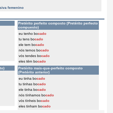
siva femenino
Pretérito perfeito composto (Pretérito perfecto
compuesto)
eu tenho bo
cado
tu tens bo
cado
ele tem bo
cado
nós temos bo
cado
vós tendes bo
cado
eles têm bo
cado
to)
Pretérito mais-que-perfeito composto
(Pretérito anterior)
eu tinha bo
cado
tu tinhas bo
cado
ele tinha bo
cado
nós tínhamos bo
cado
vós tínheis bo
cado
eles tinham bo
cado