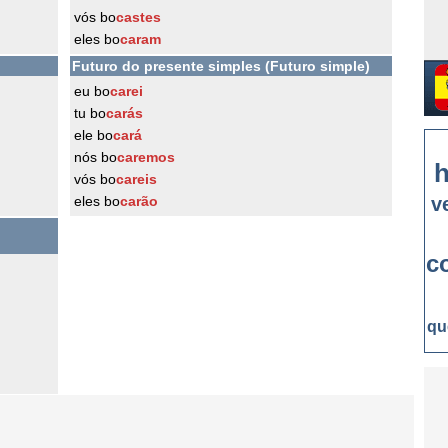
vós bo
castes
eles bo
caram
Futuro do presente simples (Futuro simple)
eu bo
carei
tu bo
carás
ele bo
cará
nós bo
caremos
h
vós bo
careis
eles bo
carão
v
c
qu