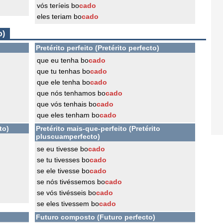
vós teríeis bo
cado
eles teriam bo
cado
o)
Pretérito perfeito (Pretérito perfecto)
que eu tenha bo
cado
que tu tenhas bo
cado
que ele tenha bo
cado
que nós tenhamos bo
cado
que vós tenhais bo
cado
que eles tenham bo
cado
to)
Pretérito mais-que-perfeito (Pretérito
pluscuamperfecto)
se eu tivesse bo
cado
se tu tivesses bo
cado
se ele tivesse bo
cado
se nós tivéssemos bo
cado
se vós tivésseis bo
cado
se eles tivessem bo
cado
Futuro composto (Futuro perfecto)