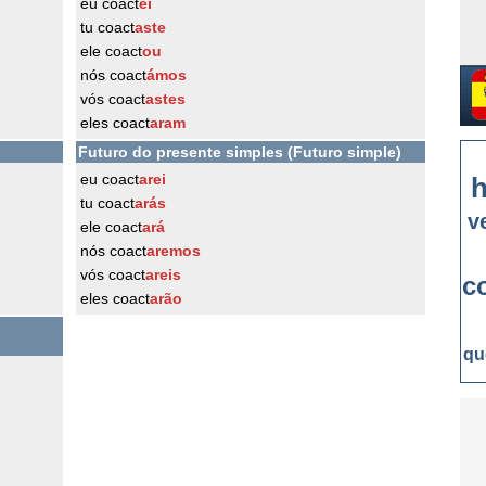
eu coact
ei
tu coact
aste
ele coact
ou
nós coact
ámos
vós coact
astes
eles coact
aram
Futuro do presente simples (Futuro simple)
eu coact
arei
h
tu coact
arás
v
ele coact
ará
nós coact
aremos
vós coact
areis
c
eles coact
arão
qu