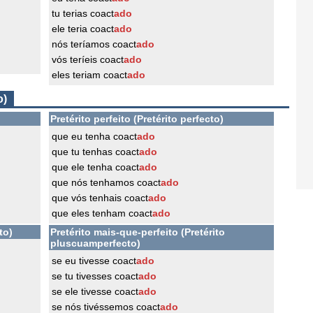
tu terias coact
ado
ele teria coact
ado
nós teríamos coact
ado
vós teríeis coact
ado
eles teriam coact
ado
o)
Pretérito perfeito (Pretérito perfecto)
que eu tenha coact
ado
que tu tenhas coact
ado
que ele tenha coact
ado
que nós tenhamos coact
ado
que vós tenhais coact
ado
que eles tenham coact
ado
to)
Pretérito mais-que-perfeito (Pretérito
pluscuamperfecto)
se eu tivesse coact
ado
se tu tivesses coact
ado
se ele tivesse coact
ado
se nós tivéssemos coact
ado