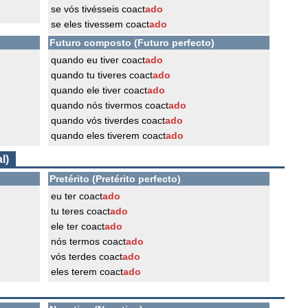
se vós tivésseis coact
ado
se eles tivessem coact
ado
Futuro composto (Futuro perfecto)
quando eu tiver coact
ado
quando tu tiveres coact
ado
quando ele tiver coact
ado
quando nós tivermos coact
ado
quando vós tiverdes coact
ado
quando eles tiverem coact
ado
l)
Pretérito (Pretérito perfecto)
eu ter coact
ado
tu teres coact
ado
ele ter coact
ado
nós termos coact
ado
vós terdes coact
ado
eles terem coact
ado