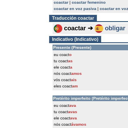
coactar
|
coactar femenino
coactar en voz pasiva
|
coactar en vo
Traducción
coactar
coactar ➔
obligar
Indicativo (Indicativo)
Presente (Presente)
eu coact
o
tu coact
as
ele coact
a
nós coact
amos
vós coact
ais
eles coact
am
Pretérito imperfeito (Pretérito imperfec
eu coact
ava
tu coact
avas
ele coact
ava
nós coact
ávamos