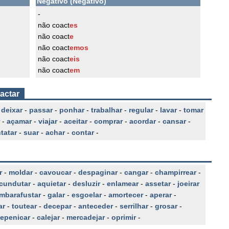
Negativo (Negativo)
-
não coact
es
não coact
e
não coact
emos
não coact
eis
não coact
em
actar
-
deixar
-
passar
-
ponhar
-
trabalhar
-
regular
-
lavar
-
tomar
-
açamar
-
viajar
-
aceitar
-
comprar
-
acordar
-
cansar
-
tatar
-
suar
-
achar
-
contar
-
r
-
moldar
-
cavoucar
-
despaginar
-
cangar
-
champirrear
-
rcundutar
-
aquietar
-
desluzir
-
enlamear
-
assetar
-
joeirar
mbarafustar
-
galar
-
esgoelar
-
amortecer
-
aperar
-
ar
-
toutear
-
decepar
-
anteceder
-
serrilhar
-
grosar
-
epenicar
-
calejar
-
mercadejar
-
oprimir
-