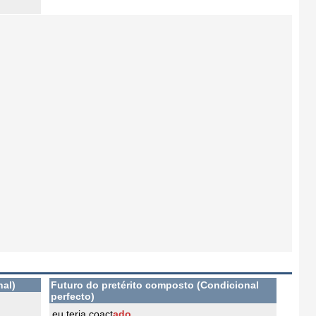
nal)
Futuro do pretérito composto (Condicional
perfecto)
eu teria coact
ado