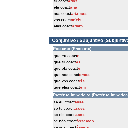
tu coact
arias
ele coact
aria
nós coact
aríamos
vós coact
aríeis
eles coact
ariam
Conjuntivo / Subjuntivo (Subjuntiv
Presente (Presente)
que eu coact
e
que tu coact
es
que ele coact
e
que nós coact
emos
que vós coact
eis
que eles coact
em
Pretérito imperfeito (Pretérito imperfec
se eu coact
asse
se tu coact
asses
se ele coact
asse
se nós coact
ássemos
se vós coact
ásseis