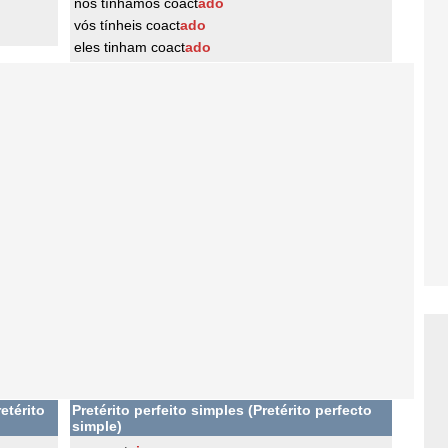
nós tínhamos coact
ado
vós tínheis coact
ado
eles tinham coact
ado
etérito
Pretérito perfeito simples (Pretérito perfecto
simple)