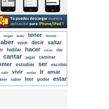
tener
coger
dormir
bailar
aber
decir
saltar
venir
hacer
er
hablar
dar
correr
cantar
caminar
jugar
ser
omer
estudiar
escribir
ir
vivir
amar
salir
andar
estar
leer
poder
erer
saber