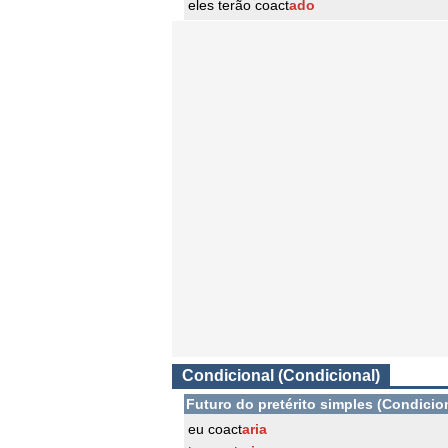
eles terão coact
ado
Condicional (Condicional)
Futuro do pretérito simples (Condicio
eu coact
aria