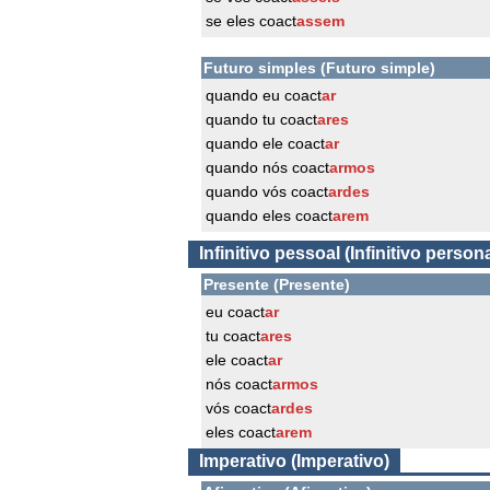
se eles coact
assem
Futuro simples (Futuro simple)
quando eu coact
ar
quando tu coact
ares
quando ele coact
ar
quando nós coact
armos
quando vós coact
ardes
quando eles coact
arem
Infinitivo pessoal (Infinitivo persona
Presente (Presente)
eu coact
ar
tu coact
ares
ele coact
ar
nós coact
armos
vós coact
ardes
eles coact
arem
Imperativo (Imperativo)