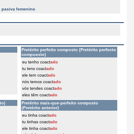
z pasiva femenino
Pretérito perfeito composto (Pretérito perfecto
compuesto)
eu tenho coact
ado
tu tens coact
ado
ele tem coact
ado
nós temos coact
ado
vós tendes coact
ado
eles têm coact
ado
to)
Pretérito mais-que-perfeito composto
(Pretérito anterior)
eu tinha coact
ado
tu tinhas coact
ado
ele tinha coact
ado