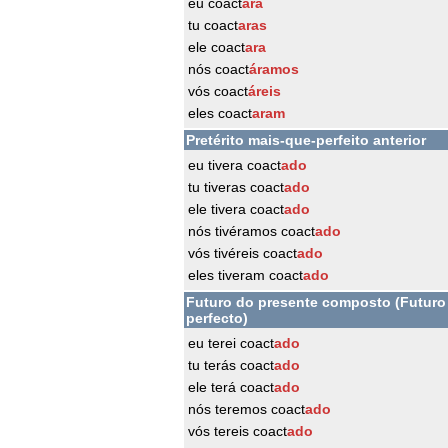
eu coact
ara
tu coact
aras
ele coact
ara
nós coact
áramos
vós coact
áreis
eles coact
aram
Pretérito mais-que-perfeito anterior
eu tivera coact
ado
tu tiveras coact
ado
ele tivera coact
ado
nós tivéramos coact
ado
vós tivéreis coact
ado
eles tiveram coact
ado
Futuro do presente composto (Futuro
perfecto)
eu terei coact
ado
tu terás coact
ado
ele terá coact
ado
nós teremos coact
ado
vós tereis coact
ado