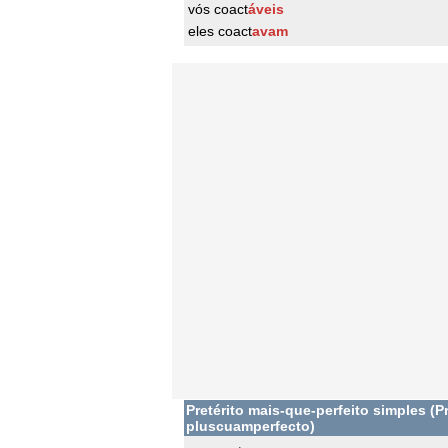
vós coact
áveis
eles coact
avam
Pretérito mais-que-perfeito simples (Pr
pluscuamperfecto)