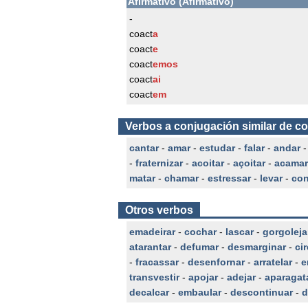
Afirmativo (Afirmativo)
-
coact
a
coact
e
coact
emos
coact
ai
coact
em
Verbos a conjugación similar de co
cantar
-
amar
-
estudar
-
falar
-
andar
-
fraternizar
-
acoitar
-
açoitar
-
acamar
matar
-
chamar
-
estressar
-
levar
-
con
Otros verbos
emadeirar
-
cochar
-
lascar
-
gorgoleja
atarantar
-
defumar
-
desmarginar
-
ci
-
fracassar
-
desenfornar
-
arratelar
-
e
transvestir
-
apojar
-
adejar
-
aparagat
decalcar
-
embaular
-
descontinuar
-
d