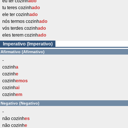
eu ter cozinh
ado
tu teres cozinh
ado
ele ter cozinh
ado
nós termos cozinh
ado
vós terdes cozinh
ado
eles terem cozinh
ado
Imperativo (Imperativo)
Afirmativo (Afirmativo)
-
cozinh
a
cozinh
e
cozinh
emos
cozinh
ai
cozinh
em
Negativo (Negativo)
-
não cozinh
es
não cozinh
e