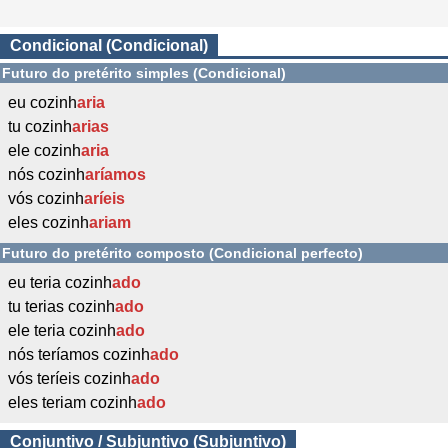
Condicional (Condicional)
Futuro do pretérito simples (Condicional)
eu cozinh
aria
tu cozinh
arias
ele cozinh
aria
nós cozinh
aríamos
vós cozinh
aríeis
eles cozinh
ariam
Futuro do pretérito composto (Condicional perfecto)
eu teria cozinh
ado
tu terias cozinh
ado
ele teria cozinh
ado
nós teríamos cozinh
ado
vós teríeis cozinh
ado
eles teriam cozinh
ado
Conjuntivo / Subjuntivo (Subjuntivo)