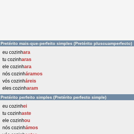
Pretérito mais-que-perfeito simples (Pretérito pluscuamperfecto)
eu cozinh
ara
tu cozinh
aras
ele cozinh
ara
nós cozinh
áramos
vós cozinh
áreis
eles cozinh
aram
Pretérito perfeito simples (Pretérito perfecto simple)
eu cozinh
ei
tu cozinh
aste
ele cozinh
ou
nós cozinh
ámos