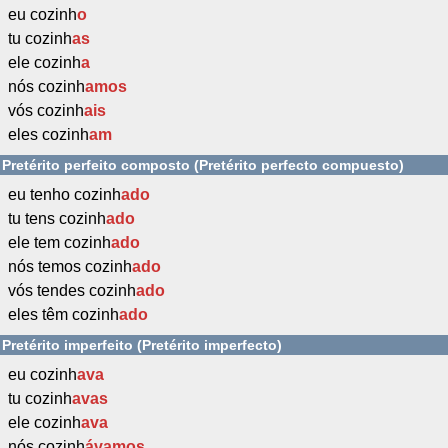
eu cozinh
o
tu cozinh
as
ele cozinh
a
nós cozinh
amos
vós cozinh
ais
eles cozinh
am
Pretérito perfeito composto (Pretérito perfecto compuesto)
eu tenho cozinh
ado
tu tens cozinh
ado
ele tem cozinh
ado
nós temos cozinh
ado
vós tendes cozinh
ado
eles têm cozinh
ado
Pretérito imperfeito (Pretérito imperfecto)
eu cozinh
ava
tu cozinh
avas
ele cozinh
ava
nós cozinh
ávamos