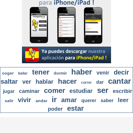
haber
tener
decir
venir
coger
dormir
bailar
cantar
hacer
saltar
ver
hablar
dar
correr
ser
comer
estudiar
caminar
escribir
jugar
ir
vivir
amar
leer
querer
saber
salir
andar
estar
poder