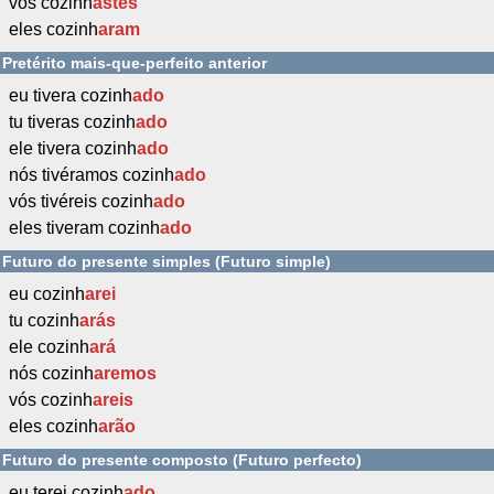
vós cozinh
astes
eles cozinh
aram
Pretérito mais-que-perfeito anterior
eu tivera cozinh
ado
tu tiveras cozinh
ado
ele tivera cozinh
ado
nós tivéramos cozinh
ado
vós tivéreis cozinh
ado
eles tiveram cozinh
ado
Futuro do presente simples (Futuro simple)
eu cozinh
arei
tu cozinh
arás
ele cozinh
ará
nós cozinh
aremos
vós cozinh
areis
eles cozinh
arão
Futuro do presente composto (Futuro perfecto)
eu terei cozinh
ado