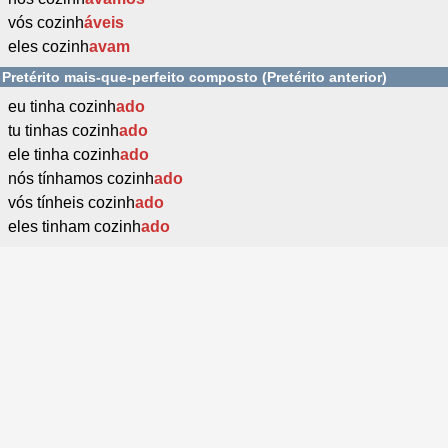
vós cozinh
áveis
eles cozinh
avam
Pretérito mais-que-perfeito composto (Pretérito anterior)
eu tinha cozinh
ado
tu tinhas cozinh
ado
ele tinha cozinh
ado
nós tínhamos cozinh
ado
vós tínheis cozinh
ado
eles tinham cozinh
ado