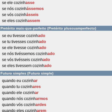
se ele cozinh
asse
se nós cozinh
ássemos
se vós cozinh
ásseis
se eles cozinh
assem
Pretérito mais-que-perfeito (Pretérito pluscuamperfecto)
se eu tivesse cozinh
ado
se tu tivesses cozinh
ado
se ele tivesse cozinh
ado
se nós tivéssemos cozinh
ado
se vós tivésseis cozinh
ado
se eles tivessem cozinh
ado
Futuro simples (Futuro simple)
quando eu cozinh
ar
quando tu cozinh
ares
quando ele cozinh
ar
quando nós cozinh
armos
quando vós cozinh
ardes
quando eles cozinh
arem