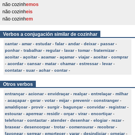
não cozinh
emos
não cozinh
eis
não cozinh
em
Verbos a conjugación similar de cozinhar
cantar
-
amar
-
estudar
-
falar
-
andar
-
deixar
-
passar
-
ponhar
-
trabalhar
-
regular
-
lavar
-
tomar
-
fraternizar
-
acoitar
-
açoitar
-
acamar
-
açamar
-
viajar
-
aceitar
-
comprar
-
acordar
-
cansar
-
matar
-
chamar
-
estressar
-
levar
-
contatar
-
suar
-
achar
-
contar
-
Otros verbos
entrançar
-
acionar
-
envidraçar
-
realçar
-
entrelaçar
-
milhar
-
acaçapar
-
gerar
-
votar
-
mijar
-
prevenir
-
constranger
-
amaldiçoar
-
provir
-
surgir
-
bagunçar
-
convidar
-
registrar
-
estourar
-
aperrear
-
residir
-
orçar
-
virar
-
encortiçar
-
telefonar
-
contactar
-
atender
-
desenhar
-
elogiar
-
rezar
-
brasear
-
desencorpar
-
trotar
-
comensurar
-
recobrar
-
favonear
-
serrear
-
emortecer
-
varar
-
desindiciar
-
ornejar
-