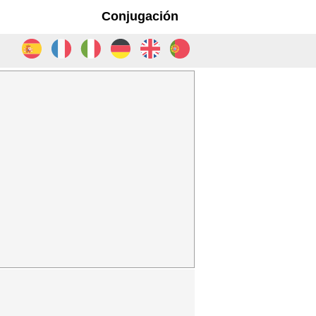
Conjugación