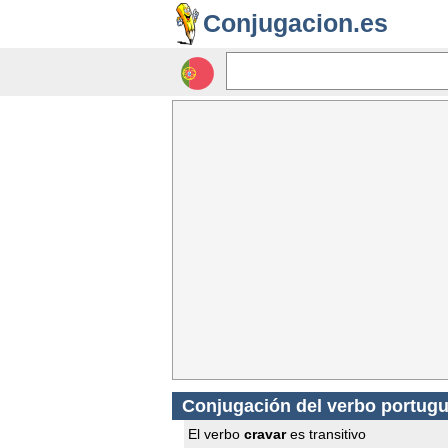
Conjugacion.es
Conjugación del verbo portugu
El verbo
cravar
es transitivo