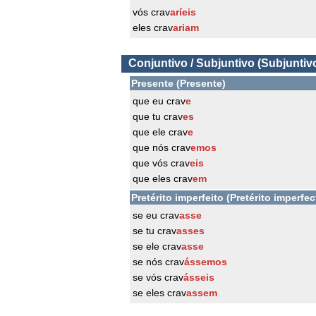
vós crav
aríeis
eles crav
ariam
Conjuntivo / Subjuntivo (Subjuntiv
Presente (Presente)
que eu crav
e
que tu crav
es
que ele crav
e
que nós crav
emos
que vós crav
eis
que eles crav
em
Pretérito imperfeito (Pretérito imperfec
se eu crav
asse
se tu crav
asses
se ele crav
asse
se nós crav
ássemos
se vós crav
ásseis
se eles crav
assem