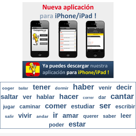
haber
tener
decir
venir
coger
dormir
bailar
cantar
hacer
saltar
ver
hablar
dar
correr
ser
comer
estudiar
caminar
escribir
jugar
ir
vivir
amar
leer
querer
saber
salir
andar
estar
poder