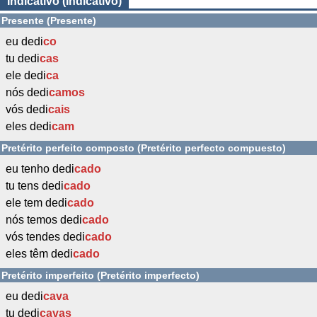
Indicativo (Indicativo)
Presente (Presente)
eu dedi
co
tu dedi
cas
ele dedi
ca
nós dedi
camos
vós dedi
cais
eles dedi
cam
Pretérito perfeito composto (Pretérito perfecto compuesto)
eu tenho dedi
cado
tu tens dedi
cado
ele tem dedi
cado
nós temos dedi
cado
vós tendes dedi
cado
eles têm dedi
cado
Pretérito imperfeito (Pretérito imperfecto)
eu dedi
cava
tu dedi
cavas