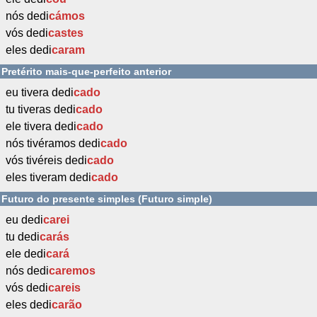
nós dedi
cámos
vós dedi
castes
eles dedi
caram
Pretérito mais-que-perfeito anterior
eu tivera dedi
cado
tu tiveras dedi
cado
ele tivera dedi
cado
nós tivéramos dedi
cado
vós tivéreis dedi
cado
eles tiveram dedi
cado
Futuro do presente simples (Futuro simple)
eu dedi
carei
tu dedi
carás
ele dedi
cará
nós dedi
caremos
vós dedi
careis
eles dedi
carão