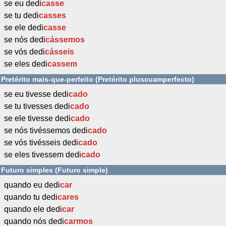
se eu dedi
casse
se tu dedi
casses
se ele dedi
casse
se nós dedi
cássemos
se vós dedi
cásseis
se eles dedi
cassem
Pretérito mais-que-perfeito (Pretérito pluscuamperfecto)
se eu tivesse dedi
cado
se tu tivesses dedi
cado
se ele tivesse dedi
cado
se nós tivéssemos dedi
cado
se vós tivésseis dedi
cado
se eles tivessem dedi
cado
Futuro simples (Futuro simple)
quando eu dedi
car
quando tu dedi
cares
quando ele dedi
car
quando nós dedi
carmos