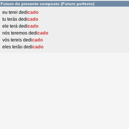
Futuro do presente composto (Futuro perfecto)
eu terei dedi
cado
tu terás dedi
cado
ele terá dedi
cado
nós teremos dedi
cado
vós tereis dedi
cado
eles terão dedi
cado