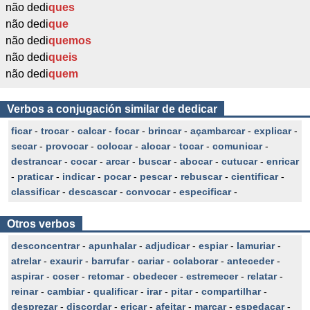
não dedi
ques
não dedi
que
não dedi
quemos
não dedi
queis
não dedi
quem
Verbos a conjugación similar de dedicar
ficar
-
trocar
-
calcar
-
focar
-
brincar
-
açambarcar
-
explicar
-
secar
-
provocar
-
colocar
-
alocar
-
tocar
-
comunicar
-
destrancar
-
cocar
-
arcar
-
buscar
-
abocar
-
cutucar
-
enricar
-
praticar
-
indicar
-
pocar
-
pescar
-
rebuscar
-
cientificar
-
classificar
-
descascar
-
convocar
-
especificar
-
Otros verbos
desconcentrar
-
apunhalar
-
adjudicar
-
espiar
-
lamuriar
-
atrelar
-
exaurir
-
barrufar
-
cariar
-
colaborar
-
anteceder
-
aspirar
-
coser
-
retomar
-
obedecer
-
estremecer
-
relatar
-
reinar
-
cambiar
-
qualificar
-
irar
-
pitar
-
compartilhar
-
desprezar
-
discordar
-
eriçar
-
afeitar
-
marcar
-
espedaçar
-