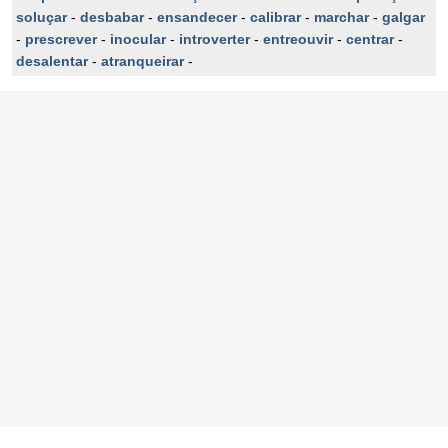
soluçar
-
desbabar
-
ensandecer
-
calibrar
-
marchar
-
galgar
-
prescrever
-
inocular
-
introverter
-
entreouvir
-
centrar
-
desalentar
-
atranqueirar
-