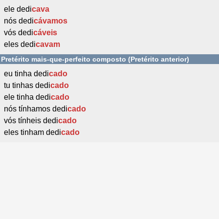
ele dedi
cava
nós dedi
cávamos
vós dedi
cáveis
eles dedi
cavam
Pretérito mais-que-perfeito composto (Pretérito anterior)
eu tinha dedi
cado
tu tinhas dedi
cado
ele tinha dedi
cado
nós tínhamos dedi
cado
vós tínheis dedi
cado
eles tinham dedi
cado