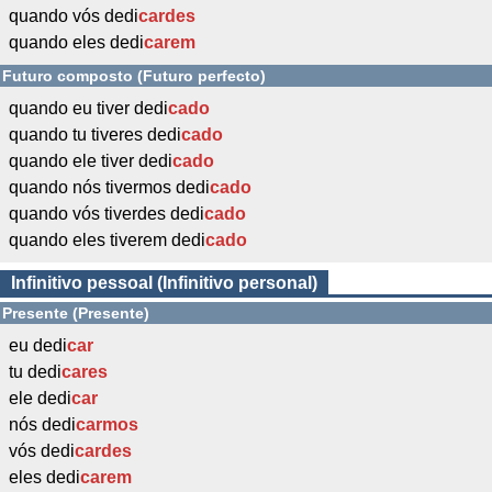
quando vós dedi
cardes
quando eles dedi
carem
Futuro composto (Futuro perfecto)
quando eu tiver dedi
cado
quando tu tiveres dedi
cado
quando ele tiver dedi
cado
quando nós tivermos dedi
cado
quando vós tiverdes dedi
cado
quando eles tiverem dedi
cado
Infinitivo pessoal (Infinitivo personal)
Presente (Presente)
eu dedi
car
tu dedi
cares
ele dedi
car
nós dedi
carmos
vós dedi
cardes
eles dedi
carem