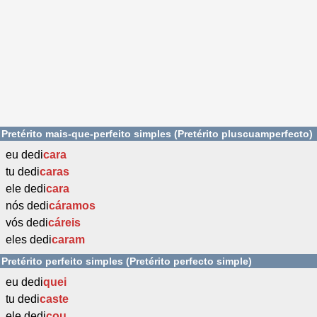
Pretérito mais-que-perfeito simples (Pretérito pluscuamperfecto)
eu dedi
cara
tu dedi
caras
ele dedi
cara
nós dedi
cáramos
vós dedi
cáreis
eles dedi
caram
Pretérito perfeito simples (Pretérito perfecto simple)
eu dedi
quei
tu dedi
caste
ele dedi
cou