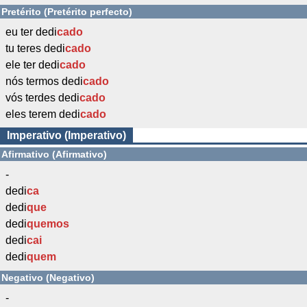
Pretérito (Pretérito perfecto)
eu ter dedi
cado
tu teres dedi
cado
ele ter dedi
cado
nós termos dedi
cado
vós terdes dedi
cado
eles terem dedi
cado
Imperativo (Imperativo)
Afirmativo (Afirmativo)
-
dedi
ca
dedi
que
dedi
quemos
dedi
cai
dedi
quem
Negativo (Negativo)
-