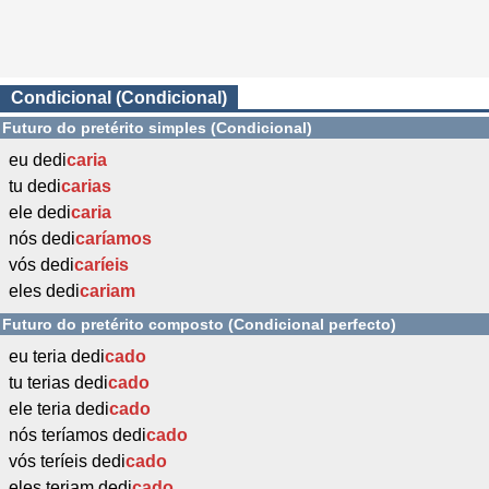
Condicional (Condicional)
Futuro do pretérito simples (Condicional)
eu dedi
caria
tu dedi
carias
ele dedi
caria
nós dedi
caríamos
vós dedi
caríeis
eles dedi
cariam
Futuro do pretérito composto (Condicional perfecto)
eu teria dedi
cado
tu terias dedi
cado
ele teria dedi
cado
nós teríamos dedi
cado
vós teríeis dedi
cado
eles teriam dedi
cado