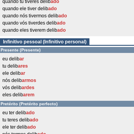
quando tu tiveres delib
ado
quando ele tiver delib
ado
quando nós tivermos delib
ado
quando vós tiverdes delib
ado
quando eles tiverem delib
ado
Infinitivo pessoal (Infinitivo personal)
Presente (Presente)
eu delib
ar
tu delib
ares
ele delib
ar
nós delib
armos
vós delib
ardes
eles delib
arem
Pretérito (Pretérito perfecto)
eu ter delib
ado
tu teres delib
ado
ele ter delib
ado