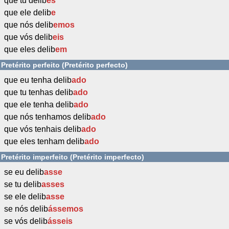
que tu delib
es
que ele delib
e
que nós delib
emos
que vós delib
eis
que eles delib
em
Pretérito perfeito (Pretérito perfecto)
que eu tenha delib
ado
que tu tenhas delib
ado
que ele tenha delib
ado
que nós tenhamos delib
ado
que vós tenhais delib
ado
que eles tenham delib
ado
Pretérito imperfeito (Pretérito imperfecto)
se eu delib
asse
se tu delib
asses
se ele delib
asse
se nós delib
ássemos
se vós delib
ásseis