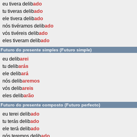
eu tivera delib
ado
tu tiveras delib
ado
ele tivera delib
ado
nós tivéramos delib
ado
vós tivéreis delib
ado
eles tiveram delib
ado
Futuro do presente simples (Futuro simple)
eu delib
arei
tu delib
arás
ele delib
ará
nós delib
aremos
vós delib
areis
eles delib
arão
Futuro do presente composto (Futuro perfecto)
eu terei delib
ado
tu terás delib
ado
ele terá delib
ado
nós teremos delib
ado