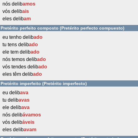
nós delib
amos
vós delib
ais
eles delib
am
Pretérito perfeito composto (Pretérito perfecto compuesto)
eu tenho delib
ado
tu tens delib
ado
ele tem delib
ado
nós temos delib
ado
vós tendes delib
ado
eles têm delib
ado
Pretérito imperfeito (Pretérito imperfecto)
eu delib
ava
tu delib
avas
ele delib
ava
nós delib
ávamos
vós delib
áveis
eles delib
avam