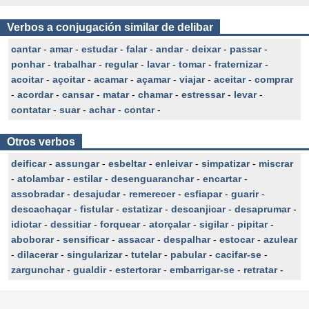
Verbos a conjugación similar de delibar
cantar
-
amar
-
estudar
-
falar
-
andar
-
deixar
-
passar
-
ponhar
-
trabalhar
-
regular
-
lavar
-
tomar
-
fraternizar
-
acoitar
-
açoitar
-
acamar
-
açamar
-
viajar
-
aceitar
-
comprar
-
acordar
-
cansar
-
matar
-
chamar
-
estressar
-
levar
-
contatar
-
suar
-
achar
-
contar
-
Otros verbos
deificar
-
assungar
-
esbeltar
-
enleivar
-
simpatizar
-
miscrar
-
atolambar
-
estilar
-
desenguaranchar
-
encartar
-
assobradar
-
desajudar
-
remerecer
-
esfiapar
-
guarir
-
descachaçar
-
fistular
-
estatizar
-
descanjicar
-
desaprumar
-
idiotar
-
dessitiar
-
forquear
-
atorçalar
-
sigilar
-
pipitar
-
aboborar
-
sensificar
-
assacar
-
despalhar
-
estocar
-
azulear
-
dilacerar
-
singularizar
-
tutelar
-
pabular
-
cacifar-se
-
zargunchar
-
gualdir
-
estertorar
-
embarrigar-se
-
retratar
-