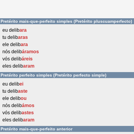
Pretérito mais-que-perfeito simples (Pretérito pluscuamperfecto)
eu delib
ara
tu delib
aras
ele delib
ara
nós delib
áramos
vós delib
áreis
eles delib
aram
Pretérito perfeito simples (Pretérito perfecto simple)
eu delib
ei
tu delib
aste
ele delib
ou
nós delib
ámos
vós delib
astes
eles delib
aram
Pretérito mais-que-perfeito anterior