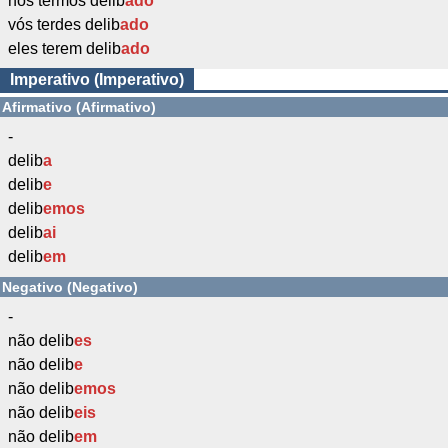
nós termos delib
ado
vós terdes delib
ado
eles terem delib
ado
Imperativo (Imperativo)
Afirmativo (Afirmativo)
-
delib
a
delib
e
delib
emos
delib
ai
delib
em
Negativo (Negativo)
-
não delib
es
não delib
e
não delib
emos
não delib
eis
não delib
em