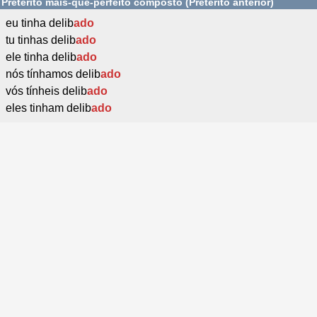
Pretérito mais-que-perfeito composto (Pretérito anterior)
eu tinha delib
ado
tu tinhas delib
ado
ele tinha delib
ado
nós tínhamos delib
ado
vós tínheis delib
ado
eles tinham delib
ado