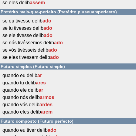
se eles delib
assem
Pretérito mais-que-perfeito (Pretérito pluscuamperfecto)
se eu tivesse delib
ado
se tu tivesses delib
ado
se ele tivesse delib
ado
se nós tivéssemos delib
ado
se vós tivésseis delib
ado
se eles tivessem delib
ado
Futuro simples (Futuro simple)
quando eu delib
ar
quando tu delib
ares
quando ele delib
ar
quando nós delib
armos
quando vós delib
ardes
quando eles delib
arem
Futuro composto (Futuro perfecto)
quando eu tiver delib
ado