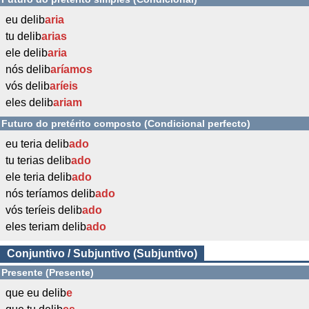
eu delib
aria
tu delib
arias
ele delib
aria
nós delib
aríamos
vós delib
aríeis
eles delib
ariam
Futuro do pretérito composto (Condicional perfecto)
eu teria delib
ado
tu terias delib
ado
ele teria delib
ado
nós teríamos delib
ado
vós teríeis delib
ado
eles teriam delib
ado
Conjuntivo / Subjuntivo (Subjuntivo)
Presente (Presente)
que eu delib
e