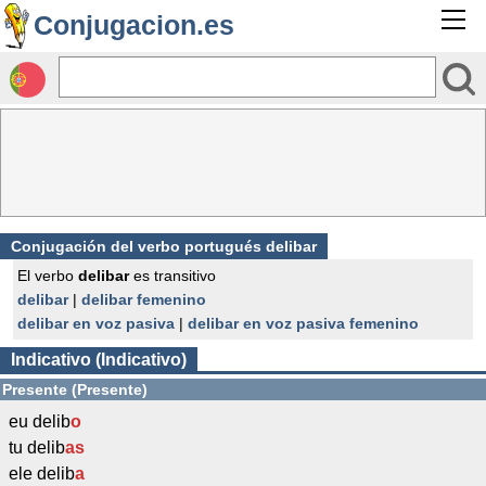
Conjugacion.es
Conjugación del verbo portugués delibar
El verbo
delibar
es transitivo
delibar
|
delibar femenino
delibar en voz pasiva
|
delibar en voz pasiva femenino
Indicativo (Indicativo)
Presente (Presente)
eu delib
o
tu delib
as
ele delib
a