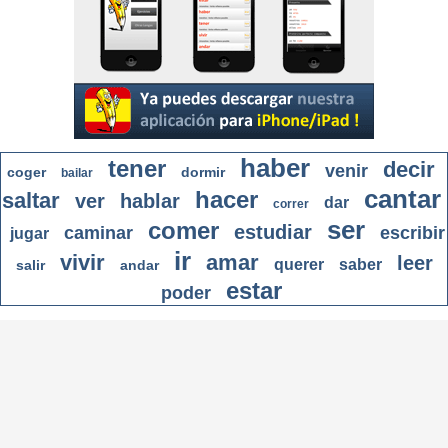
haber
tener
decir
venir
coger
dormir
bailar
cantar
hacer
saltar
ver
hablar
dar
correr
ser
comer
estudiar
caminar
escribir
jugar
ir
vivir
amar
leer
querer
saber
salir
andar
estar
poder