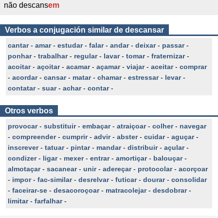
não descans
em
Verbos a conjugación similar de descansar
cantar
-
amar
-
estudar
-
falar
-
andar
-
deixar
-
passar
-
ponhar
-
trabalhar
-
regular
-
lavar
-
tomar
-
fraternizar
-
acoitar
-
açoitar
-
acamar
-
açamar
-
viajar
-
aceitar
-
comprar
-
acordar
-
cansar
-
matar
-
chamar
-
estressar
-
levar
-
contatar
-
suar
-
achar
-
contar
-
Otros verbos
provocar
-
substituir
-
embaçar
-
atraiçoar
-
colher
-
navegar
-
compreender
-
cumprir
-
advir
-
abster
-
cuidar
-
aguçar
-
inscrever
-
tatuar
-
pintar
-
mandar
-
distribuir
-
açular
-
condizer
-
ligar
-
mexer
-
entrar
-
amortiçar
-
balouçar
-
almotaçar
-
sacanear
-
unir
-
adereçar
-
protocolar
-
acorçoar
-
impor
-
fac-similar
-
desrelvar
-
futicar
-
dourar
-
consolidar
-
faceirar-se
-
desacoroçoar
-
matracolejar
-
desdobrar
-
limitar
-
farfalhar
-