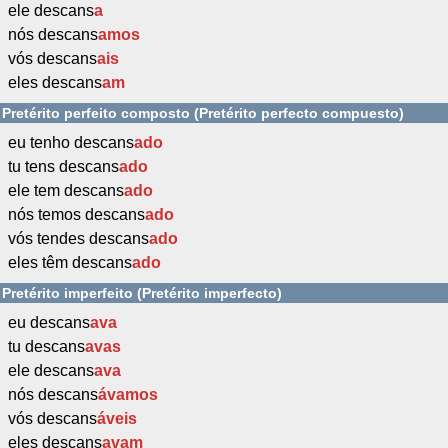
ele descans
a
nós descans
amos
vós descans
ais
eles descans
am
Pretérito perfeito composto (Pretérito perfecto compuesto)
eu tenho descans
ado
tu tens descans
ado
ele tem descans
ado
nós temos descans
ado
vós tendes descans
ado
eles têm descans
ado
Pretérito imperfeito (Pretérito imperfecto)
eu descans
ava
tu descans
avas
ele descans
ava
nós descans
ávamos
vós descans
áveis
eles descans
avam