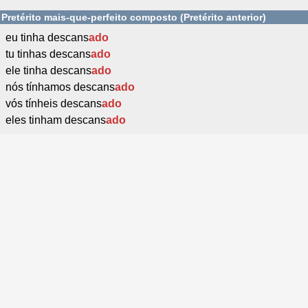
Pretérito mais-que-perfeito composto (Pretérito anterior)
eu tinha descans
ado
tu tinhas descans
ado
ele tinha descans
ado
nós tínhamos descans
ado
vós tínheis descans
ado
eles tinham descans
ado