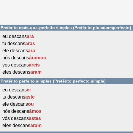
Pretérito mais-que-perfeito simples (Pretérito pluscuamperfecto)
eu descans
ara
tu descans
aras
ele descans
ara
nós descans
áramos
vós descans
áreis
eles descans
aram
Pretérito perfeito simples (Pretérito perfecto simple)
eu descans
ei
tu descans
aste
ele descans
ou
nós descans
ámos
vós descans
astes
eles descans
aram