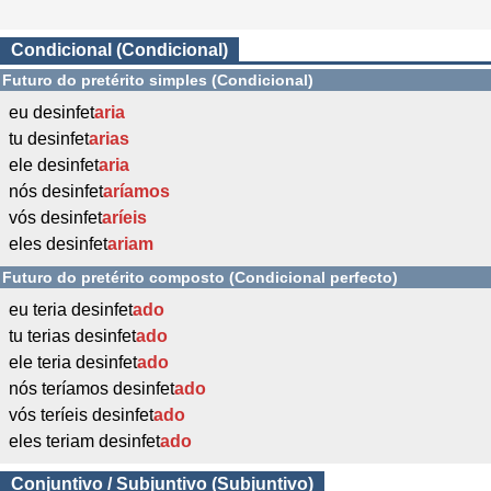
Condicional (Condicional)
Futuro do pretérito simples (Condicional)
eu desinfet
aria
tu desinfet
arias
ele desinfet
aria
nós desinfet
aríamos
vós desinfet
aríeis
eles desinfet
ariam
Futuro do pretérito composto (Condicional perfecto)
eu teria desinfet
ado
tu terias desinfet
ado
ele teria desinfet
ado
nós teríamos desinfet
ado
vós teríeis desinfet
ado
eles teriam desinfet
ado
Conjuntivo / Subjuntivo (Subjuntivo)