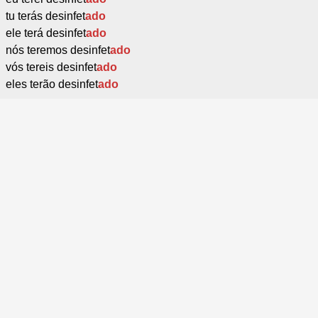
tu terás desinfet
ado
ele terá desinfet
ado
nós teremos desinfet
ado
vós tereis desinfet
ado
eles terão desinfet
ado