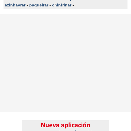
azinhavrar
-
paqueirar
-
chinfrinar
-