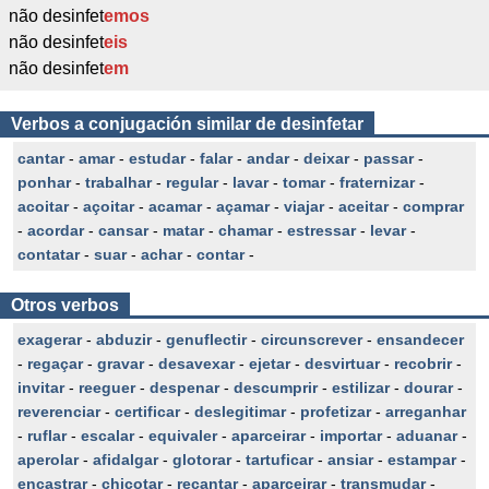
não desinfet
emos
não desinfet
eis
não desinfet
em
Verbos a conjugación similar de desinfetar
cantar
-
amar
-
estudar
-
falar
-
andar
-
deixar
-
passar
-
ponhar
-
trabalhar
-
regular
-
lavar
-
tomar
-
fraternizar
-
acoitar
-
açoitar
-
acamar
-
açamar
-
viajar
-
aceitar
-
comprar
-
acordar
-
cansar
-
matar
-
chamar
-
estressar
-
levar
-
contatar
-
suar
-
achar
-
contar
-
Otros verbos
exagerar
-
abduzir
-
genuflectir
-
circunscrever
-
ensandecer
-
regaçar
-
gravar
-
desavexar
-
ejetar
-
desvirtuar
-
recobrir
-
invitar
-
reeguer
-
despenar
-
descumprir
-
estilizar
-
dourar
-
reverenciar
-
certificar
-
deslegitimar
-
profetizar
-
arreganhar
-
ruflar
-
escalar
-
equivaler
-
aparceirar
-
importar
-
aduanar
-
aperolar
-
afidalgar
-
glotorar
-
tartuficar
-
ansiar
-
estampar
-
encastrar
-
chicotar
-
recantar
-
aparceirar
-
transmudar
-