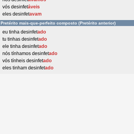
vós desinfet
áveis
eles desinfet
avam
Pretérito mais-que-perfeito composto (Pretérito anterior)
eu tinha desinfet
ado
tu tinhas desinfet
ado
ele tinha desinfet
ado
nós tínhamos desinfet
ado
vós tínheis desinfet
ado
eles tinham desinfet
ado