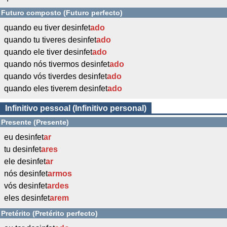
Futuro composto (Futuro perfecto)
quando eu tiver desinfet
ado
quando tu tiveres desinfet
ado
quando ele tiver desinfet
ado
quando nós tivermos desinfet
ado
quando vós tiverdes desinfet
ado
quando eles tiverem desinfet
ado
Infinitivo pessoal (Infinitivo personal)
Presente (Presente)
eu desinfet
ar
tu desinfet
ares
ele desinfet
ar
nós desinfet
armos
vós desinfet
ardes
eles desinfet
arem
Pretérito (Pretérito perfecto)