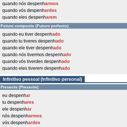
quando nós despenh
armos
quando vós despenh
ardes
quando eles despenh
arem
Futuro composto (Futuro perfecto)
quando eu tiver despenh
ado
quando tu tiveres despenh
ado
quando ele tiver despenh
ado
quando nós tivermos despenh
ado
quando vós tiverdes despenh
ado
quando eles tiverem despenh
ado
Infinitivo pessoal (Infinitivo personal)
Presente (Presente)
eu despenh
ar
tu despenh
ares
ele despenh
ar
nós despenh
armos
vós despenh
ardes