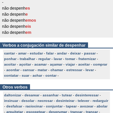
-
não despenh
es
não despenh
e
não despenh
emos
não despenh
eis
não despenh
em
Verbos a conjugación similar de despenhar
cantar
-
amar
-
estudar
-
falar
-
andar
-
deixar
-
passar
-
ponhar
-
trabalhar
-
regular
-
lavar
-
tomar
-
fraternizar
-
acoitar
-
açoitar
-
acamar
-
açamar
-
viajar
-
aceitar
-
comprar
-
acordar
-
cansar
-
matar
-
chamar
-
estressar
-
levar
-
contatar
-
suar
-
achar
-
contar
-
Otros verbos
daltonizar
-
desarear
-
assanhar
-
tutear
-
desinteressar
-
insinuar
-
desolar
-
necrosar
-
desinteirar
-
telever
-
redarguir
-
desfalcar
-
raciocinar
-
conjuntar
-
tapear
-
avozear
-
abolar
-
arquitetar
-
escopetear
-
desgrumar
-
trancar
-
trançar
-