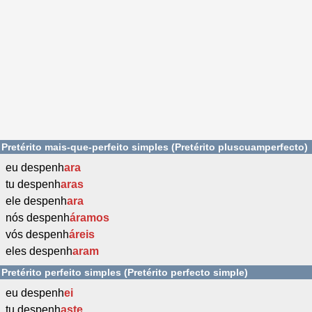
Pretérito mais-que-perfeito simples (Pretérito pluscuamperfecto)
eu despenh
ara
tu despenh
aras
ele despenh
ara
nós despenh
áramos
vós despenh
áreis
eles despenh
aram
Pretérito perfeito simples (Pretérito perfecto simple)
eu despenh
ei
tu despenh
aste