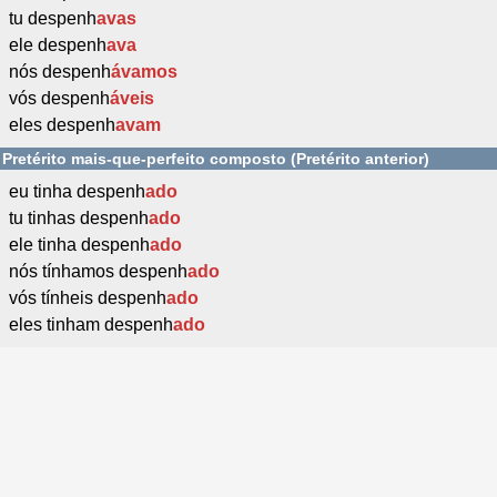
tu despenh
avas
ele despenh
ava
nós despenh
ávamos
vós despenh
áveis
eles despenh
avam
Pretérito mais-que-perfeito composto (Pretérito anterior)
eu tinha despenh
ado
tu tinhas despenh
ado
ele tinha despenh
ado
nós tínhamos despenh
ado
vós tínheis despenh
ado
eles tinham despenh
ado