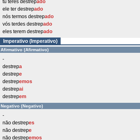
tu teres destrep
ado
ele ter destrep
ado
nós termos destrep
ado
vós terdes destrep
ado
eles terem destrep
ado
Imperativo (Imperativo)
Afirmativo (Afirmativo)
-
destrep
a
destrep
e
destrep
emos
destrep
ai
destrep
em
Negativo (Negativo)
-
não destrep
es
não destrep
e
não destrep
emos