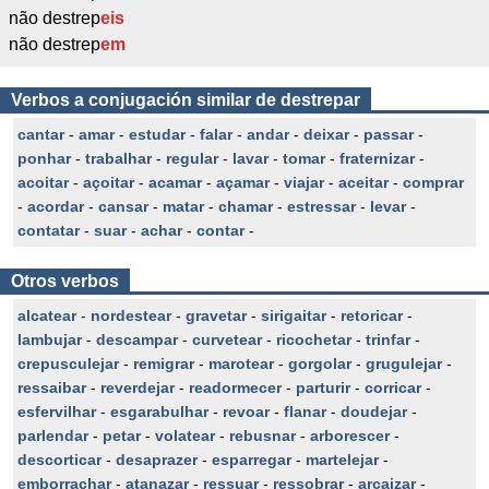
não destrep
eis
não destrep
em
Verbos a conjugación similar de destrepar
cantar
-
amar
-
estudar
-
falar
-
andar
-
deixar
-
passar
-
ponhar
-
trabalhar
-
regular
-
lavar
-
tomar
-
fraternizar
-
acoitar
-
açoitar
-
acamar
-
açamar
-
viajar
-
aceitar
-
comprar
-
acordar
-
cansar
-
matar
-
chamar
-
estressar
-
levar
-
contatar
-
suar
-
achar
-
contar
-
Otros verbos
alcatear
-
nordestear
-
gravetar
-
sirigaitar
-
retoricar
-
lambujar
-
descampar
-
curvetear
-
ricochetar
-
trinfar
-
crepusculejar
-
remigrar
-
marotear
-
gorgolar
-
grugulejar
-
ressaibar
-
reverdejar
-
readormecer
-
parturir
-
corricar
-
esfervilhar
-
esgarabulhar
-
revoar
-
flanar
-
doudejar
-
parlendar
-
petar
-
volatear
-
rebusnar
-
arborescer
-
descorticar
-
desaprazer
-
esparregar
-
martelejar
-
emborrachar
-
atanazar
-
ressuar
-
ressobrar
-
arcaizar
-