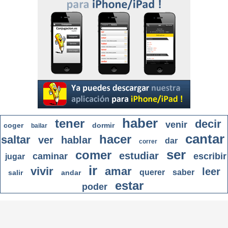
haber
tener
decir
venir
coger
dormir
bailar
cantar
hacer
saltar
ver
hablar
dar
correr
ser
comer
estudiar
caminar
escribir
jugar
ir
vivir
amar
leer
querer
saber
salir
andar
estar
poder