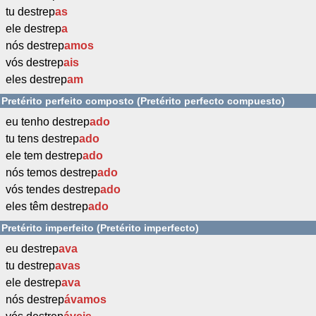
tu destrep
as
ele destrep
a
nós destrep
amos
vós destrep
ais
eles destrep
am
Pretérito perfeito composto (Pretérito perfecto compuesto)
eu tenho destrep
ado
tu tens destrep
ado
ele tem destrep
ado
nós temos destrep
ado
vós tendes destrep
ado
eles têm destrep
ado
Pretérito imperfeito (Pretérito imperfecto)
eu destrep
ava
tu destrep
avas
ele destrep
ava
nós destrep
ávamos