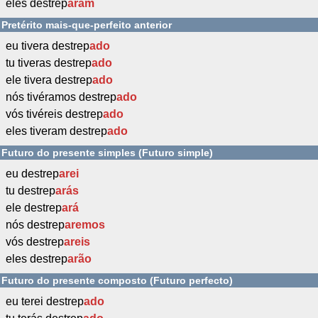
eles destrep
aram
Pretérito mais-que-perfeito anterior
eu tivera destrep
ado
tu tiveras destrep
ado
ele tivera destrep
ado
nós tivéramos destrep
ado
vós tivéreis destrep
ado
eles tiveram destrep
ado
Futuro do presente simples (Futuro simple)
eu destrep
arei
tu destrep
arás
ele destrep
ará
nós destrep
aremos
vós destrep
areis
eles destrep
arão
Futuro do presente composto (Futuro perfecto)
eu terei destrep
ado