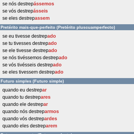
se nós destrep
ássemos
se vós destrep
ásseis
se eles destrep
assem
Pretérito mais-que-perfeito (Pretérito pluscuamperfecto)
se eu tivesse destrep
ado
se tu tivesses destrep
ado
se ele tivesse destrep
ado
se nós tivéssemos destrep
ado
se vós tivésseis destrep
ado
se eles tivessem destrep
ado
Futuro simples (Futuro simple)
quando eu destrep
ar
quando tu destrep
ares
quando ele destrep
ar
quando nós destrep
armos
quando vós destrep
ardes
quando eles destrep
arem