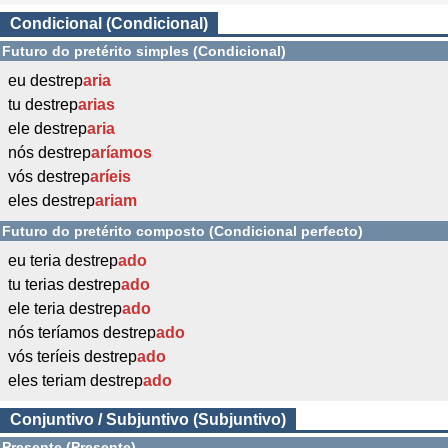
Condicional (Condicional)
Futuro do pretérito simples (Condicional)
eu destrep
aria
tu destrep
arias
ele destrep
aria
nós destrep
aríamos
vós destrep
aríeis
eles destrep
ariam
Futuro do pretérito composto (Condicional perfecto)
eu teria destrep
ado
tu terias destrep
ado
ele teria destrep
ado
nós teríamos destrep
ado
vós teríeis destrep
ado
eles teriam destrep
ado
Conjuntivo / Subjuntivo (Subjuntivo)
Presente (Presente)