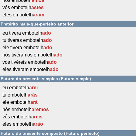
nós embotelh
ámos
vós embotelh
astes
eles embotelh
aram
Pretérito mais-que-perfeito anterior
eu tivera embotelh
ado
tu tiveras embotelh
ado
ele tivera embotelh
ado
nós tivéramos embotelh
ado
vós tivéreis embotelh
ado
eles tiveram embotelh
ado
Futuro do presente simples (Futuro simple)
eu embotelh
arei
tu embotelh
arás
ele embotelh
ará
nós embotelh
aremos
vós embotelh
areis
eles embotelh
arão
Futuro do presente composto (Futuro perfecto)