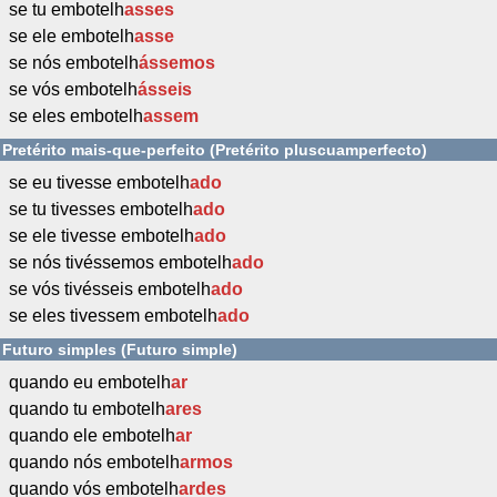
se tu embotelh
asses
se ele embotelh
asse
se nós embotelh
ássemos
se vós embotelh
ásseis
se eles embotelh
assem
Pretérito mais-que-perfeito (Pretérito pluscuamperfecto)
se eu tivesse embotelh
ado
se tu tivesses embotelh
ado
se ele tivesse embotelh
ado
se nós tivéssemos embotelh
ado
se vós tivésseis embotelh
ado
se eles tivessem embotelh
ado
Futuro simples (Futuro simple)
quando eu embotelh
ar
quando tu embotelh
ares
quando ele embotelh
ar
quando nós embotelh
armos
quando vós embotelh
ardes