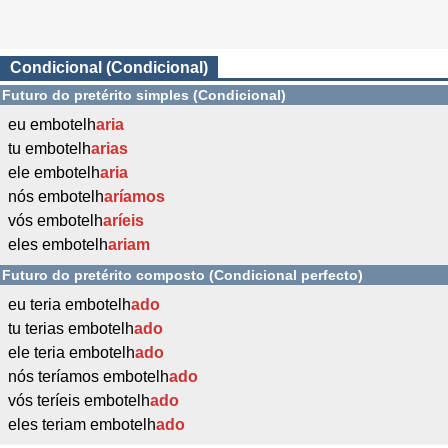
Condicional (Condicional)
Futuro do pretérito simples (Condicional)
eu embotelh
aria
tu embotelh
arias
ele embotelh
aria
nós embotelh
aríamos
vós embotelh
aríeis
eles embotelh
ariam
Futuro do pretérito composto (Condicional perfecto)
eu teria embotelh
ado
tu terias embotelh
ado
ele teria embotelh
ado
nós teríamos embotelh
ado
vós teríeis embotelh
ado
eles teriam embotelh
ado