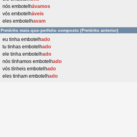
nós embotelh
ávamos
vós embotelh
áveis
eles embotelh
avam
Pretérito mais-que-perfeito composto (Pretérito anterior)
eu tinha embotelh
ado
tu tinhas embotelh
ado
ele tinha embotelh
ado
nós tínhamos embotelh
ado
vós tínheis embotelh
ado
eles tinham embotelh
ado