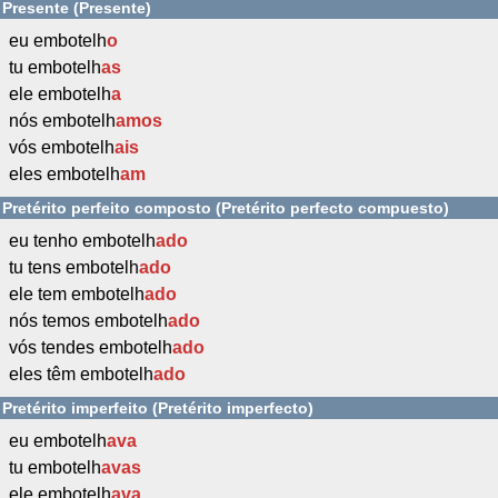
Presente (Presente)
eu embotelh
o
tu embotelh
as
ele embotelh
a
nós embotelh
amos
vós embotelh
ais
eles embotelh
am
Pretérito perfeito composto (Pretérito perfecto compuesto)
eu tenho embotelh
ado
tu tens embotelh
ado
ele tem embotelh
ado
nós temos embotelh
ado
vós tendes embotelh
ado
eles têm embotelh
ado
Pretérito imperfeito (Pretérito imperfecto)
eu embotelh
ava
tu embotelh
avas
ele embotelh
ava