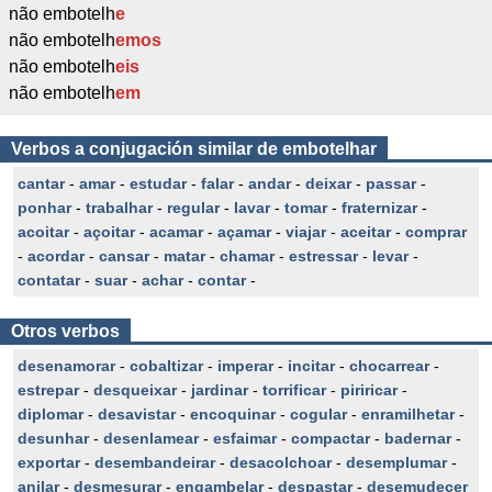
não embotelh
e
não embotelh
emos
não embotelh
eis
não embotelh
em
Verbos a conjugación similar de embotelhar
cantar
-
amar
-
estudar
-
falar
-
andar
-
deixar
-
passar
-
ponhar
-
trabalhar
-
regular
-
lavar
-
tomar
-
fraternizar
-
acoitar
-
açoitar
-
acamar
-
açamar
-
viajar
-
aceitar
-
comprar
-
acordar
-
cansar
-
matar
-
chamar
-
estressar
-
levar
-
contatar
-
suar
-
achar
-
contar
-
Otros verbos
desenamorar
-
cobaltizar
-
imperar
-
incitar
-
chocarrear
-
estrepar
-
desqueixar
-
jardinar
-
torrificar
-
piriricar
-
diplomar
-
desavistar
-
encoquinar
-
cogular
-
enramilhetar
-
desunhar
-
desenlamear
-
esfaimar
-
compactar
-
badernar
-
exportar
-
desembandeirar
-
desacolchoar
-
desemplumar
-
anilar
-
desmesurar
-
engambelar
-
despastar
-
desemudecer