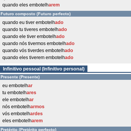
quando eles embotelh
arem
Futuro composto (Futuro perfecto)
quando eu tiver embotelh
ado
quando tu tiveres embotelh
ado
quando ele tiver embotelh
ado
quando nós tivermos embotelh
ado
quando vós tiverdes embotelh
ado
quando eles tiverem embotelh
ado
Infinitivo pessoal (Infinitivo personal)
Presente (Presente)
eu embotelh
ar
tu embotelh
ares
ele embotelh
ar
nós embotelh
armos
vós embotelh
ardes
eles embotelh
arem
Pretérito (Pretérito perfecto)