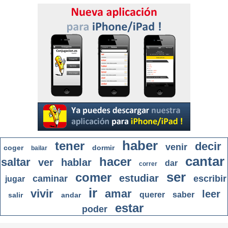
haber
tener
decir
venir
coger
dormir
bailar
cantar
hacer
saltar
ver
hablar
dar
correr
ser
comer
estudiar
caminar
escribir
jugar
ir
vivir
amar
leer
querer
saber
salir
andar
estar
poder