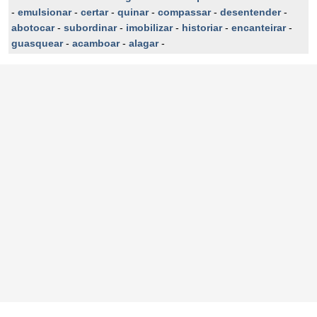
-
emulsionar
-
certar
-
quinar
-
compassar
-
desentender
-
abotocar
-
subordinar
-
imobilizar
-
historiar
-
encanteirar
-
guasquear
-
acamboar
-
alagar
-