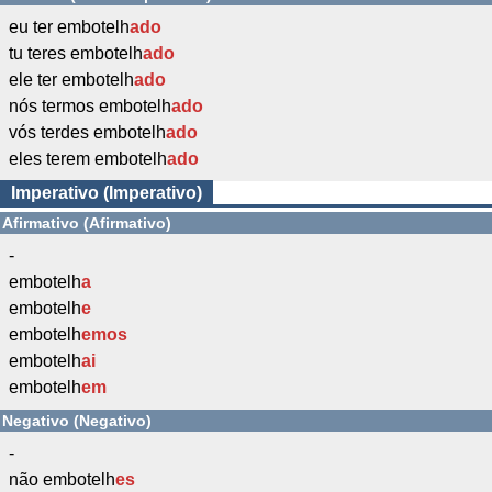
eu ter embotelh
ado
tu teres embotelh
ado
ele ter embotelh
ado
nós termos embotelh
ado
vós terdes embotelh
ado
eles terem embotelh
ado
Imperativo (Imperativo)
Afirmativo (Afirmativo)
-
embotelh
a
embotelh
e
embotelh
emos
embotelh
ai
embotelh
em
Negativo (Negativo)
-
não embotelh
es