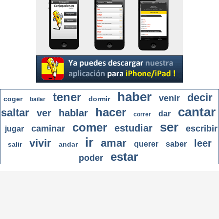
haber
tener
decir
venir
coger
dormir
bailar
cantar
hacer
saltar
ver
hablar
dar
correr
ser
comer
estudiar
caminar
escribir
jugar
ir
vivir
amar
leer
querer
saber
salir
andar
estar
poder