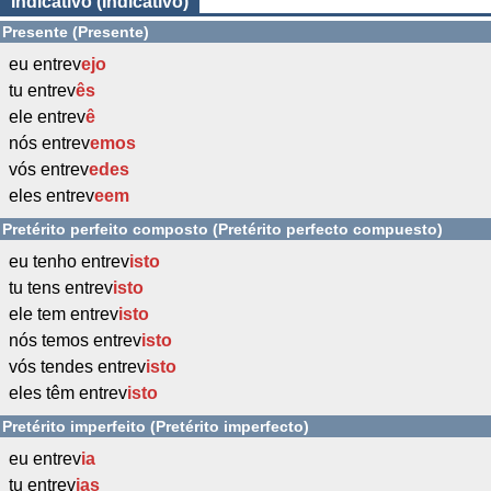
Indicativo (Indicativo)
Presente (Presente)
eu entrev
ejo
tu entrev
ês
ele entrev
ê
nós entrev
emos
vós entrev
edes
eles entrev
eem
Pretérito perfeito composto (Pretérito perfecto compuesto)
eu tenho entrev
isto
tu tens entrev
isto
ele tem entrev
isto
nós temos entrev
isto
vós tendes entrev
isto
eles têm entrev
isto
Pretérito imperfeito (Pretérito imperfecto)
eu entrev
ia
tu entrev
ias