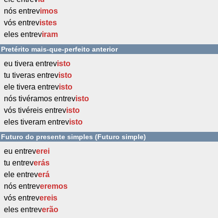
nós entrev
imos
vós entrev
istes
eles entrev
iram
Pretérito mais-que-perfeito anterior
eu tivera entrev
isto
tu tiveras entrev
isto
ele tivera entrev
isto
nós tivéramos entrev
isto
vós tivéreis entrev
isto
eles tiveram entrev
isto
Futuro do presente simples (Futuro simple)
eu entrev
erei
tu entrev
erás
ele entrev
erá
nós entrev
eremos
vós entrev
ereis
eles entrev
erão