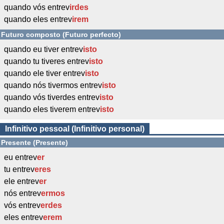
quando vós entrev
irdes
quando eles entrev
irem
Futuro composto (Futuro perfecto)
quando eu tiver entrev
isto
quando tu tiveres entrev
isto
quando ele tiver entrev
isto
quando nós tivermos entrev
isto
quando vós tiverdes entrev
isto
quando eles tiverem entrev
isto
Infinitivo pessoal (Infinitivo personal)
Presente (Presente)
eu entrev
er
tu entrev
eres
ele entrev
er
nós entrev
ermos
vós entrev
erdes
eles entrev
erem