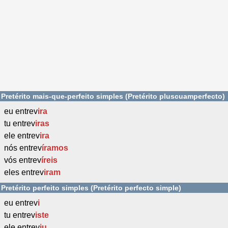
Pretérito mais-que-perfeito simples (Pretérito pluscuamperfecto)
eu entrev
ira
tu entrev
iras
ele entrev
ira
nós entrev
íramos
vós entrev
íreis
eles entrev
iram
Pretérito perfeito simples (Pretérito perfecto simple)
eu entrev
i
tu entrev
iste
ele entrev
iu