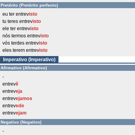
Pretérito (Pretérito perfecto)
eu ter entrev
isto
tu teres entrev
isto
ele ter entrev
isto
nós termos entrev
isto
vós terdes entrev
isto
eles terem entrev
isto
Imperativo (Imperativo)
Afirmativo (Afirmativo)
-
entrev
ê
entrev
eja
entrev
ejamos
entrev
ede
entrev
ejam
Negativo (Negativo)
-