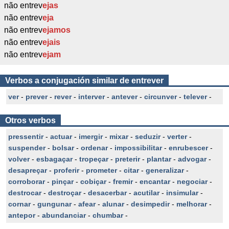
não entrev
ejas
não entrev
eja
não entrev
ejamos
não entrev
ejais
não entrev
ejam
Verbos a conjugación similar de entrever
ver
-
prever
-
rever
-
interver
-
antever
-
circunver
-
telever
-
Otros verbos
pressentir
-
actuar
-
imergir
-
mixar
-
seduzir
-
verter
-
suspender
-
bolsar
-
ordenar
-
impossibilitar
-
enrubescer
-
volver
-
esbagaçar
-
tropeçar
-
preterir
-
plantar
-
advogar
-
desapreçar
-
proferir
-
prometer
-
citar
-
generalizar
-
corroborar
-
pinçar
-
cobiçar
-
fremir
-
encantar
-
negociar
-
destrocar
-
destroçar
-
desacerbar
-
acutilar
-
insimular
-
cornar
-
gungunar
-
afear
-
alunar
-
desimpedir
-
melhorar
-
antepor
-
abundanciar
-
chumbar
-