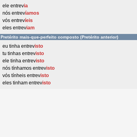
ele entrev
ia
nós entrev
íamos
vós entrev
íeis
eles entrev
iam
Pretérito mais-que-perfeito composto (Pretérito anterior)
eu tinha entrev
isto
tu tinhas entrev
isto
ele tinha entrev
isto
nós tínhamos entrev
isto
vós tínheis entrev
isto
eles tinham entrev
isto