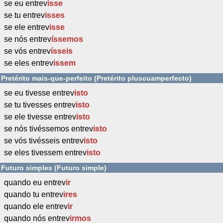
se eu entrev
isse
se tu entrev
isses
se ele entrev
isse
se nós entrev
íssemos
se vós entrev
ísseis
se eles entrev
issem
Pretérito mais-que-perfeito (Pretérito pluscuamperfecto)
se eu tivesse entrev
isto
se tu tivesses entrev
isto
se ele tivesse entrev
isto
se nós tivéssemos entrev
isto
se vós tivésseis entrev
isto
se eles tivessem entrev
isto
Futuro simples (Futuro simple)
quando eu entrev
ir
quando tu entrev
ires
quando ele entrev
ir
quando nós entrev
irmos