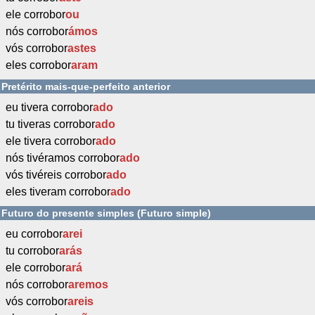
ele corrobor
ou
nós corrobor
ámos
vós corrobor
astes
eles corrobor
aram
Pretérito mais-que-perfeito anterior
eu tivera corrobor
ado
tu tiveras corrobor
ado
ele tivera corrobor
ado
nós tivéramos corrobor
ado
vós tivéreis corrobor
ado
eles tiveram corrobor
ado
Futuro do presente simples (Futuro simple)
eu corrobor
arei
tu corrobor
arás
ele corrobor
ará
nós corrobor
aremos
vós corrobor
areis