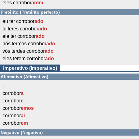
eles corrobor
arem
Pretérito (Pretérito perfecto)
eu ter corrobor
ado
tu teres corrobor
ado
ele ter corrobor
ado
nós termos corrobor
ado
vós terdes corrobor
ado
eles terem corrobor
ado
Imperativo (Imperativo)
Afirmativo (Afirmativo)
-
corrobor
a
corrobor
e
corrobor
emos
corrobor
ai
corrobor
em
Negativo (Negativo)