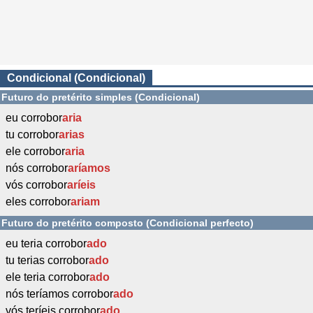
Condicional (Condicional)
Futuro do pretérito simples (Condicional)
eu corrobor
aria
tu corrobor
arias
ele corrobor
aria
nós corrobor
aríamos
vós corrobor
aríeis
eles corrobor
ariam
Futuro do pretérito composto (Condicional perfecto)
eu teria corrobor
ado
tu terias corrobor
ado
ele teria corrobor
ado
nós teríamos corrobor
ado
vós teríeis corrobor
ado