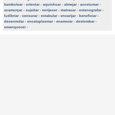
bambolear
-
orientar
-
aquinhoar
-
almejar
-
acostumar
-
acamurçar
-
sujeitar
-
enrijecer
-
matracar
-
estenografar
-
ludibriar
-
censurar
-
estabular
-
encarijar
-
beneficiar
-
desenredar
-
encataplasmar
-
enamorar
-
deslombar
-
emanquecer
-