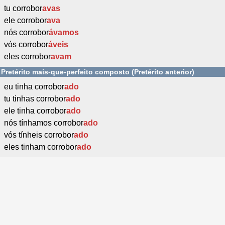
tu corrobor
avas
ele corrobor
ava
nós corrobor
ávamos
vós corrobor
áveis
eles corrobor
avam
Pretérito mais-que-perfeito composto (Pretérito anterior)
eu tinha corrobor
ado
tu tinhas corrobor
ado
ele tinha corrobor
ado
nós tínhamos corrobor
ado
vós tínheis corrobor
ado
eles tinham corrobor
ado