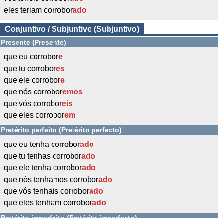
eles teriam corrobor
ado
Conjuntivo / Subjuntivo (Subjuntivo)
Presente (Presente)
que eu corrobor
e
que tu corrobor
es
que ele corrobor
e
que nós corrobor
emos
que vós corrobor
eis
que eles corrobor
em
Pretérito perfeito (Pretérito perfecto)
que eu tenha corrobor
ado
que tu tenhas corrobor
ado
que ele tenha corrobor
ado
que nós tenhamos corrobor
ado
que vós tenhais corrobor
ado
que eles tenham corrobor
ado
Pretérito imperfeito (Pretérito imperfecto)