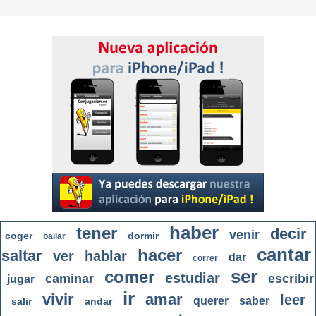
haber
tener
decir
venir
coger
dormir
bailar
cantar
hacer
saltar
ver
hablar
dar
correr
ser
comer
estudiar
caminar
escribir
jugar
ir
vivir
amar
leer
querer
saber
salir
andar