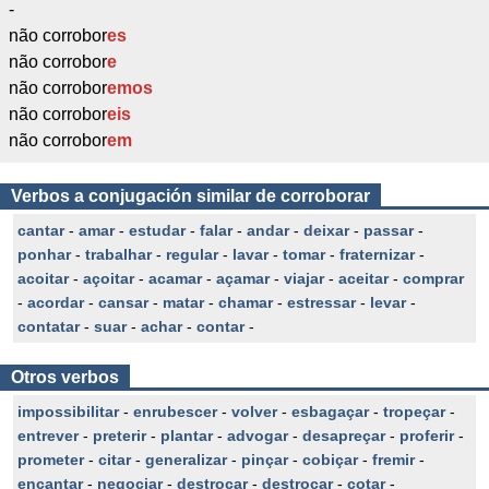
-
não corrobor
es
não corrobor
e
não corrobor
emos
não corrobor
eis
não corrobor
em
Verbos a conjugación similar de corroborar
cantar
-
amar
-
estudar
-
falar
-
andar
-
deixar
-
passar
-
ponhar
-
trabalhar
-
regular
-
lavar
-
tomar
-
fraternizar
-
acoitar
-
açoitar
-
acamar
-
açamar
-
viajar
-
aceitar
-
comprar
-
acordar
-
cansar
-
matar
-
chamar
-
estressar
-
levar
-
contatar
-
suar
-
achar
-
contar
-
Otros verbos
impossibilitar
-
enrubescer
-
volver
-
esbagaçar
-
tropeçar
-
entrever
-
preterir
-
plantar
-
advogar
-
desapreçar
-
proferir
-
prometer
-
citar
-
generalizar
-
pinçar
-
cobiçar
-
fremir
-
encantar
-
negociar
-
destrocar
-
destroçar
-
cotar
-