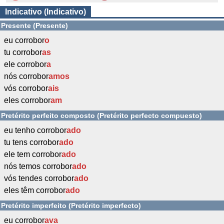
Indicativo (Indicativo)
Presente (Presente)
eu corrobor
o
tu corrobor
as
ele corrobor
a
nós corrobor
amos
vós corrobor
ais
eles corrobor
am
Pretérito perfeito composto (Pretérito perfecto compuesto)
eu tenho corrobor
ado
tu tens corrobor
ado
ele tem corrobor
ado
nós temos corrobor
ado
vós tendes corrobor
ado
eles têm corrobor
ado
Pretérito imperfeito (Pretérito imperfecto)
eu corrobor
ava