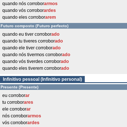
quando nós corrobor
armos
quando vós corrobor
ardes
quando eles corrobor
arem
Futuro composto (Futuro perfecto)
quando eu tiver corrobor
ado
quando tu tiveres corrobor
ado
quando ele tiver corrobor
ado
quando nós tivermos corrobor
ado
quando vós tiverdes corrobor
ado
quando eles tiverem corrobor
ado
Infinitivo pessoal (Infinitivo personal)
Presente (Presente)
eu corrobor
ar
tu corrobor
ares
ele corrobor
ar
nós corrobor
armos
vós corrobor
ardes