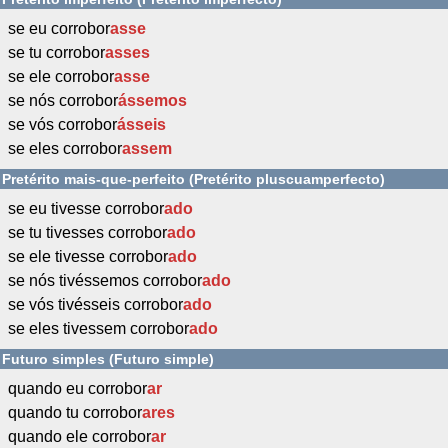
se eu corrobor
asse
se tu corrobor
asses
se ele corrobor
asse
se nós corrobor
ássemos
se vós corrobor
ásseis
se eles corrobor
assem
Pretérito mais-que-perfeito (Pretérito pluscuamperfecto)
se eu tivesse corrobor
ado
se tu tivesses corrobor
ado
se ele tivesse corrobor
ado
se nós tivéssemos corrobor
ado
se vós tivésseis corrobor
ado
se eles tivessem corrobor
ado
Futuro simples (Futuro simple)
quando eu corrobor
ar
quando tu corrobor
ares
quando ele corrobor
ar