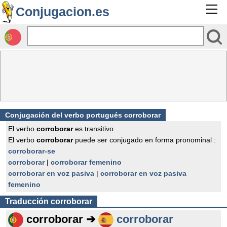
Conjugacion.es
Conjugación del verbo portugués corroborar
El verbo
corroborar
es transitivo
El verbo
corroborar
puede ser conjugado en forma pronominal :
corroborar-se
corroborar
|
corroborar femenino
corroborar en voz pasiva
|
corroborar en voz pasiva
femenino
Traducción
corroborar
corroborar ➔
corroborar