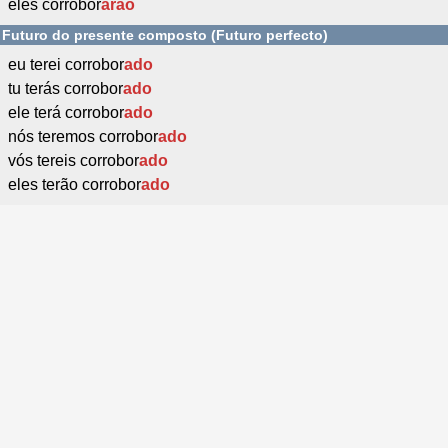
eles corrobor
arão
Futuro do presente composto (Futuro perfecto)
eu terei corrobor
ado
tu terás corrobor
ado
ele terá corrobor
ado
nós teremos corrobor
ado
vós tereis corrobor
ado
eles terão corrobor
ado