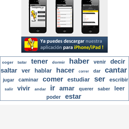
haber
tener
decir
venir
coger
dormir
bailar
cantar
hacer
saltar
ver
hablar
dar
correr
ser
comer
estudiar
caminar
escribir
jugar
ir
vivir
amar
leer
querer
saber
salir
andar
estar
poder