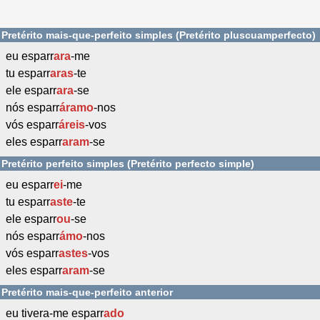
Pretérito mais-que-perfeito simples (Pretérito pluscuamperfecto)
eu esparr
ara
-me
tu esparr
aras
-te
ele esparr
ara
-se
nós esparr
áramo
-nos
vós esparr
áreis
-vos
eles esparr
aram
-se
Pretérito perfeito simples (Pretérito perfecto simple)
eu esparr
ei
-me
tu esparr
aste
-te
ele esparr
ou
-se
nós esparr
ámo
-nos
vós esparr
astes
-vos
eles esparr
aram
-se
Pretérito mais-que-perfeito anterior
eu tivera-me esparr
ado