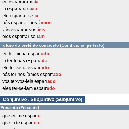
eu esparrar-me-
ia
tu esparrar-te-
ias
ele esparrar-se-
ia
nós esparrar-nos-
íamos
vós esparrar-vos-
íeis
eles esparrar-se-
iam
Futuro do pretérito composto (Condicional perfecto)
eu ter-me-ia esparr
ado
tu ter-te-ias esparr
ado
ele ter-se-ia esparr
ado
nós ter-nos-íamos esparr
ado
vós ter-vos-íeis esparr
ado
eles ter-se-iam esparr
ado
Conjuntivo / Subjuntivo (Subjuntivo)
Presente (Presente)
que eu me esparr
e
que tu te esparr
es