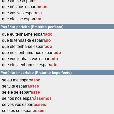
que ele se esparr
e
que nós nos esparr
emos
que vós vos esparr
eis
que eles se esparr
em
Pretérito perfeito (Pretérito perfecto)
que eu tenha-me esparr
ado
que tu tenhas-te esparr
ado
que ele tenha-se esparr
ado
que nós tenhamo-nos esparr
ado
que vós tenhais-vos esparr
ado
que eles tenham-se esparr
ado
Pretérito imperfeito (Pretérito imperfecto)
se eu me esparr
asse
se tu te esparr
asses
se ele se esparr
asse
se nós nos esparr
ássemos
se vós vos esparr
ásseis
se eles se esparr
assem