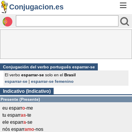
Conjugacion.es
Conjugación del verbo portugués esparrar-se
El verbo
esparrar-se
solo en el
Brasil
esparrar-se
|
esparrar-se femenino
Indicativo (Indicativo)
Presente (Presente)
eu esparr
o
-me
tu esparr
as
-te
ele esparr
a
-se
nós esparr
amo
-nos