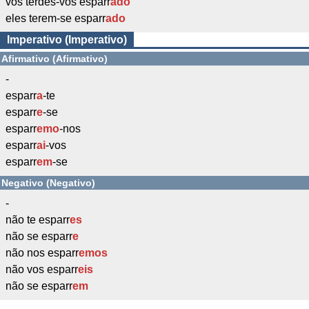
vós terdes-vos esparr
ado
eles terem-se esparr
ado
Imperativo (Imperativo)
Afirmativo (Afirmativo)
-
esparr
a
-te
esparr
e
-se
esparr
emo
-nos
esparr
ai
-vos
esparr
em
-se
Negativo (Negativo)
-
não te esparr
es
não se esparr
e
não nos esparr
emos
não vos esparr
eis
não se esparr
em