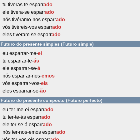
tu tiveras-te esparr
ado
ele tivera-se esparr
ado
nós tivéramo-nos esparr
ado
vós tivéreis-vos esparr
ado
eles tiveram-se esparr
ado
Futuro do presente simples (Futuro simple)
eu esparrar-me-
ei
tu esparrar-te-
ás
ele esparrar-se-
á
nós esparrar-nos-
emos
vós esparrar-vos-
eis
eles esparrar-se-
ão
Futuro do presente composto (Futuro perfecto)
eu ter-me-ei esparr
ado
tu ter-te-ás esparr
ado
ele ter-se-á esparr
ado
nós ter-nos-emos esparr
ado
vós ter-vos-eis esparr
ado