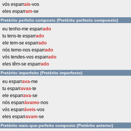
vós esparr
ais
-vos
eles esparr
am
-se
Pretérito perfeito composto (Pretérito perfecto compuesto)
eu tenho-me esparr
ado
tu tens-te esparr
ado
ele tem-se esparr
ado
nós temo-nos esparr
ado
vós tendes-vos esparr
ado
eles têm-se esparr
ado
Pretérito imperfeito (Pretérito imperfecto)
eu esparr
ava
-me
tu esparr
avas
-te
ele esparr
ava
-se
nós esparr
ávamo
-nos
vós esparr
áveis
-vos
eles esparr
avam
-se
Pretérito mais-que-perfeito composto (Pretérito anterior)