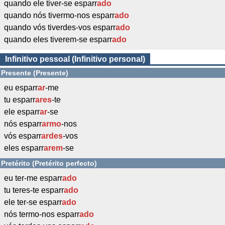
quando ele tiver-se esparr
ado
quando nós tivermo-nos esparr
ado
quando vós tiverdes-vos esparr
ado
quando eles tiverem-se esparr
ado
Infinitivo pessoal (Infinitivo personal)
Presente (Presente)
eu esparr
ar
-me
tu esparr
ares
-te
ele esparr
ar
-se
nós esparr
armo
-nos
vós esparr
ardes
-vos
eles esparr
arem
-se
Pretérito (Pretérito perfecto)
eu ter-me esparr
ado
tu teres-te esparr
ado
ele ter-se esparr
ado
nós termo-nos esparr
ado