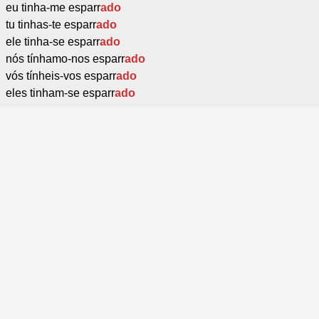
eu tinha-me esparr
ado
tu tinhas-te esparr
ado
ele tinha-se esparr
ado
nós tínhamo-nos esparr
ado
vós tínheis-vos esparr
ado
eles tinham-se esparr
ado