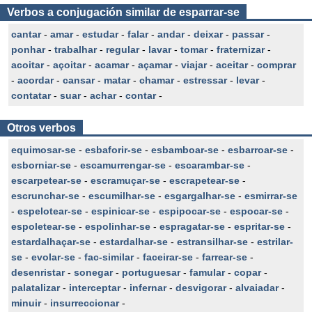
Verbos a conjugación similar de esparrar-se
cantar
-
amar
-
estudar
-
falar
-
andar
-
deixar
-
passar
-
ponhar
-
trabalhar
-
regular
-
lavar
-
tomar
-
fraternizar
-
acoitar
-
açoitar
-
acamar
-
açamar
-
viajar
-
aceitar
-
comprar
-
acordar
-
cansar
-
matar
-
chamar
-
estressar
-
levar
-
contatar
-
suar
-
achar
-
contar
-
Otros verbos
equimosar-se
-
esbaforir-se
-
esbamboar-se
-
esbarroar-se
-
esborniar-se
-
escamurrengar-se
-
escarambar-se
-
escarpetear-se
-
escramuçar-se
-
escrapetear-se
-
escrunchar-se
-
escumilhar-se
-
esgargalhar-se
-
esmirrar-se
-
espelotear-se
-
espinicar-se
-
espipocar-se
-
espocar-se
-
espoletear-se
-
espolinhar-se
-
espragatar-se
-
espritar-se
-
estardalhaçar-se
-
estardalhar-se
-
estransilhar-se
-
estrilar-
se
-
evolar-se
-
fac-similar
-
faceirar-se
-
farrear-se
-
desenristar
-
sonegar
-
portuguesar
-
famular
-
copar
-
palatalizar
-
interceptar
-
infernar
-
desvigorar
-
alvaiadar
-
minuir
-
insurreccionar
-