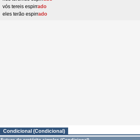
vós tereis espirr
ado
eles terão espirr
ado
Condicional (Condicional)
Futuro do pretérito simples (Condicional)