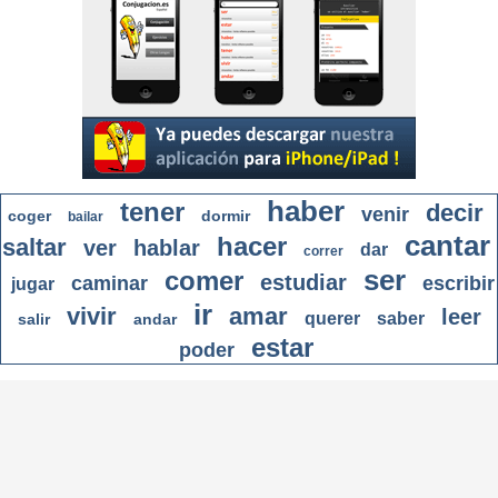
haber
tener
decir
venir
coger
dormir
bailar
cantar
hacer
saltar
ver
hablar
dar
correr
ser
comer
estudiar
caminar
escribir
jugar
ir
vivir
amar
leer
querer
saber
salir
andar
estar
poder