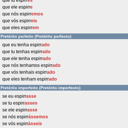
que tu espirr
es
que ele espirr
e
que nós espirr
emos
que vós espirr
eis
que eles espirr
em
Pretérito perfeito (Pretérito perfecto)
que eu tenha espirr
ado
que tu tenhas espirr
ado
que ele tenha espirr
ado
que nós tenhamos espirr
ado
que vós tenhais espirr
ado
que eles tenham espirr
ado
Pretérito imperfeito (Pretérito imperfecto)
se eu espirr
asse
se tu espirr
asses
se ele espirr
asse
se nós espirr
ássemos
se vós espirr
ásseis