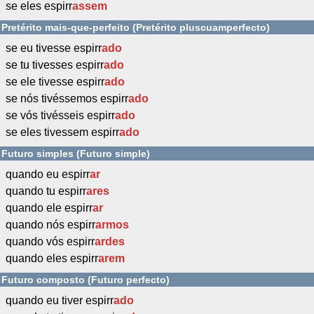
se eles espirr
assem
Pretérito mais-que-perfeito (Pretérito pluscuamperfecto)
se eu tivesse espirr
ado
se tu tivesses espirr
ado
se ele tivesse espirr
ado
se nós tivéssemos espirr
ado
se vós tivésseis espirr
ado
se eles tivessem espirr
ado
Futuro simples (Futuro simple)
quando eu espirr
ar
quando tu espirr
ares
quando ele espirr
ar
quando nós espirr
armos
quando vós espirr
ardes
quando eles espirr
arem
Futuro composto (Futuro perfecto)
quando eu tiver espirr
ado