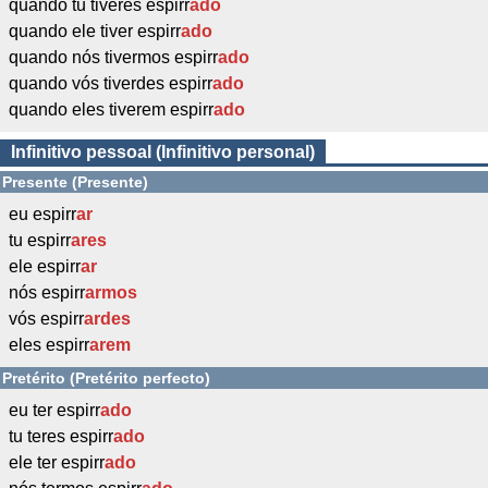
quando tu tiveres espirr
ado
quando ele tiver espirr
ado
quando nós tivermos espirr
ado
quando vós tiverdes espirr
ado
quando eles tiverem espirr
ado
Infinitivo pessoal (Infinitivo personal)
Presente (Presente)
eu espirr
ar
tu espirr
ares
ele espirr
ar
nós espirr
armos
vós espirr
ardes
eles espirr
arem
Pretérito (Pretérito perfecto)
eu ter espirr
ado
tu teres espirr
ado
ele ter espirr
ado