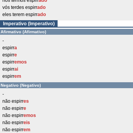
nós termos espirr
ado
vós terdes espirr
ado
eles terem espirr
ado
Imperativo (Imperativo)
Afirmativo (Afirmativo)
-
espirr
a
espirr
e
espirr
emos
espirr
ai
espirr
em
Negativo (Negativo)
-
não espirr
es
não espirr
e
não espirr
emos
não espirr
eis
não espirr
em