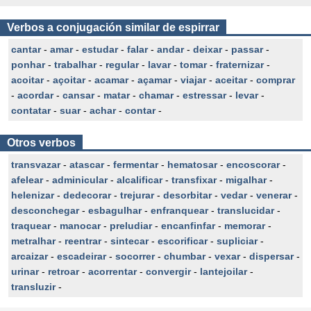
Verbos a conjugación similar de espirrar
cantar
-
amar
-
estudar
-
falar
-
andar
-
deixar
-
passar
-
ponhar
-
trabalhar
-
regular
-
lavar
-
tomar
-
fraternizar
-
acoitar
-
açoitar
-
acamar
-
açamar
-
viajar
-
aceitar
-
comprar
-
acordar
-
cansar
-
matar
-
chamar
-
estressar
-
levar
-
contatar
-
suar
-
achar
-
contar
-
Otros verbos
transvazar
-
atascar
-
fermentar
-
hematosar
-
encoscorar
-
afelear
-
adminicular
-
alcalificar
-
transfixar
-
migalhar
-
helenizar
-
dedecorar
-
trejurar
-
desorbitar
-
vedar
-
venerar
-
desconchegar
-
esbagulhar
-
enfranquear
-
translucidar
-
traquear
-
manocar
-
preludiar
-
encanfinfar
-
memorar
-
metralhar
-
reentrar
-
sintecar
-
escorificar
-
supliciar
-
arcaizar
-
escadeirar
-
socorrer
-
chumbar
-
vexar
-
dispersar
-
urinar
-
retroar
-
acorrentar
-
convergir
-
lantejoilar
-
transluzir
-