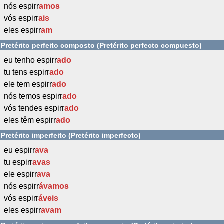
nós espirr
amos
vós espirr
ais
eles espirr
am
Pretérito perfeito composto (Pretérito perfecto compuesto)
eu tenho espirr
ado
tu tens espirr
ado
ele tem espirr
ado
nós temos espirr
ado
vós tendes espirr
ado
eles têm espirr
ado
Pretérito imperfeito (Pretérito imperfecto)
eu espirr
ava
tu espirr
avas
ele espirr
ava
nós espirr
ávamos
vós espirr
áveis
eles espirr
avam