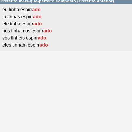
Pretérito mais-que-perfeito composto (Pretérito anterior)
eu tinha espirr
ado
tu tinhas espirr
ado
ele tinha espirr
ado
nós tínhamos espirr
ado
vós tínheis espirr
ado
eles tinham espirr
ado