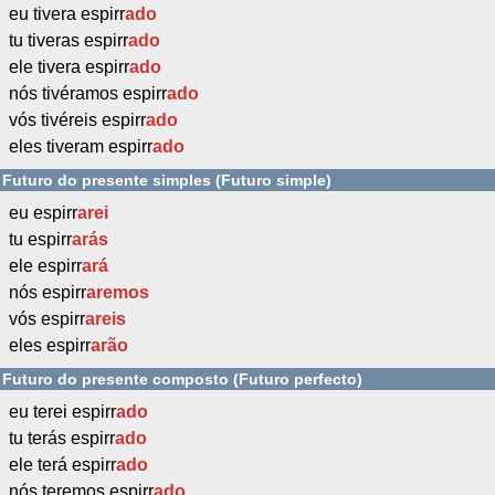
eu tivera espirr
ado
tu tiveras espirr
ado
ele tivera espirr
ado
nós tivéramos espirr
ado
vós tivéreis espirr
ado
eles tiveram espirr
ado
Futuro do presente simples (Futuro simple)
eu espirr
arei
tu espirr
arás
ele espirr
ará
nós espirr
aremos
vós espirr
areis
eles espirr
arão
Futuro do presente composto (Futuro perfecto)
eu terei espirr
ado
tu terás espirr
ado
ele terá espirr
ado
nós teremos espirr
ado