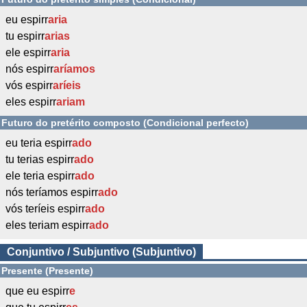
eu espirr
aria
tu espirr
arias
ele espirr
aria
nós espirr
aríamos
vós espirr
aríeis
eles espirr
ariam
Futuro do pretérito composto (Condicional perfecto)
eu teria espirr
ado
tu terias espirr
ado
ele teria espirr
ado
nós teríamos espirr
ado
vós teríeis espirr
ado
eles teriam espirr
ado
Conjuntivo / Subjuntivo (Subjuntivo)
Presente (Presente)
que eu espirr
e