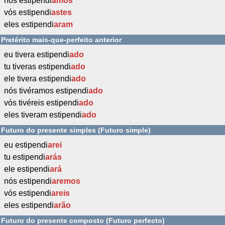
nós estipendi
ámos
vós estipendi
astes
eles estipendi
aram
Pretérito mais-que-perfeito anterior
eu tivera estipendi
ado
tu tiveras estipendi
ado
ele tivera estipendi
ado
nós tivéramos estipendi
ado
vós tivéreis estipendi
ado
eles tiveram estipendi
ado
Futuro do presente simples (Futuro simple)
eu estipendi
arei
tu estipendi
arás
ele estipendi
ará
nós estipendi
aremos
vós estipendi
areis
eles estipendi
arão
Futuro do presente composto (Futuro perfecto)