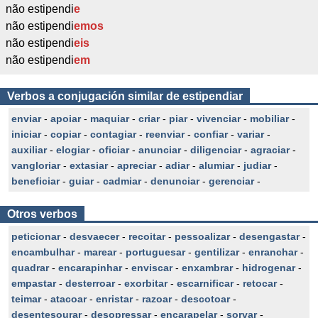
não estipendi
e
não estipendi
emos
não estipendi
eis
não estipendi
em
Verbos a conjugación similar de estipendiar
enviar
-
apoiar
-
maquiar
-
criar
-
piar
-
vivenciar
-
mobiliar
-
iniciar
-
copiar
-
contagiar
-
reenviar
-
confiar
-
variar
-
auxiliar
-
elogiar
-
oficiar
-
anunciar
-
diligenciar
-
agraciar
-
vangloriar
-
extasiar
-
apreciar
-
adiar
-
alumiar
-
judiar
-
beneficiar
-
guiar
-
cadmiar
-
denunciar
-
gerenciar
-
Otros verbos
peticionar
-
desvaecer
-
recoitar
-
pessoalizar
-
desengastar
-
encambulhar
-
marear
-
portuguesar
-
gentilizar
-
enranchar
-
quadrar
-
encarapinhar
-
enviscar
-
enxambrar
-
hidrogenar
-
empastar
-
desterroar
-
exorbitar
-
escarnificar
-
retocar
-
teimar
-
atacoar
-
enristar
-
razoar
-
descotoar
-
desentesourar
-
desopressar
-
encarapelar
-
sorvar
-