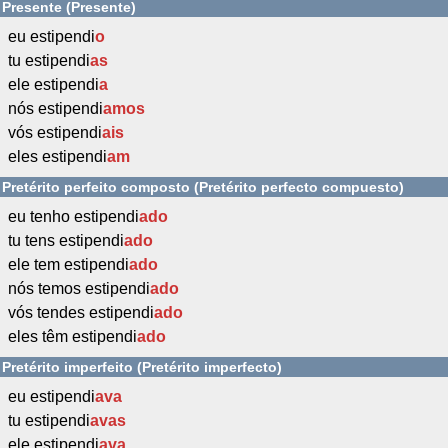
Presente (Presente)
eu estipendi
o
tu estipendi
as
ele estipendi
a
nós estipendi
amos
vós estipendi
ais
eles estipendi
am
Pretérito perfeito composto (Pretérito perfecto compuesto)
eu tenho estipendi
ado
tu tens estipendi
ado
ele tem estipendi
ado
nós temos estipendi
ado
vós tendes estipendi
ado
eles têm estipendi
ado
Pretérito imperfeito (Pretérito imperfecto)
eu estipendi
ava
tu estipendi
avas
ele estipendi
ava