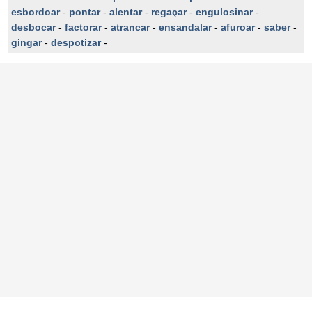
esbordoar
-
pontar
-
alentar
-
regaçar
-
engulosinar
-
desbocar
-
factorar
-
atrancar
-
ensandalar
-
afuroar
-
saber
-
gingar
-
despotizar
-