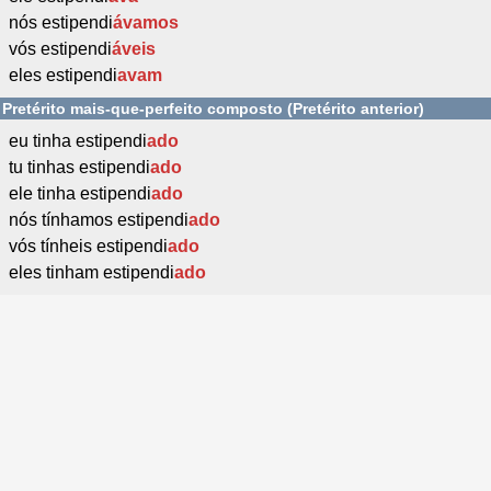
nós estipendi
ávamos
vós estipendi
áveis
eles estipendi
avam
Pretérito mais-que-perfeito composto (Pretérito anterior)
eu tinha estipendi
ado
tu tinhas estipendi
ado
ele tinha estipendi
ado
nós tínhamos estipendi
ado
vós tínheis estipendi
ado
eles tinham estipendi
ado