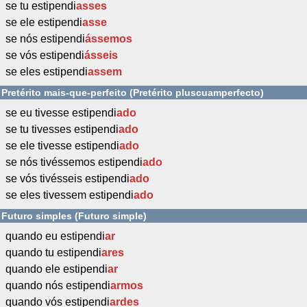
se tu estipendi
asses
se ele estipendi
asse
se nós estipendi
ássemos
se vós estipendi
ásseis
se eles estipendi
assem
Pretérito mais-que-perfeito (Pretérito pluscuamperfecto)
se eu tivesse estipendi
ado
se tu tivesses estipendi
ado
se ele tivesse estipendi
ado
se nós tivéssemos estipendi
ado
se vós tivésseis estipendi
ado
se eles tivessem estipendi
ado
Futuro simples (Futuro simple)
quando eu estipendi
ar
quando tu estipendi
ares
quando ele estipendi
ar
quando nós estipendi
armos
quando vós estipendi
ardes