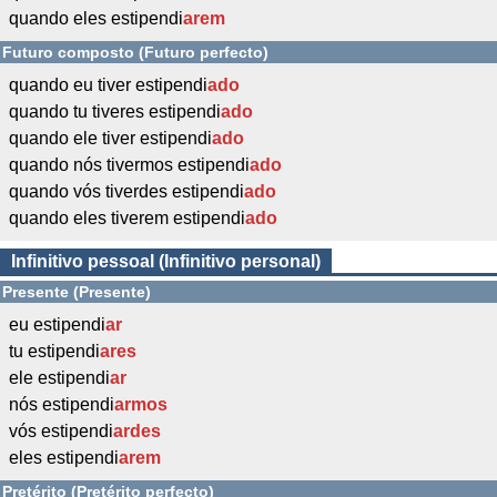
quando eles estipendi
arem
Futuro composto (Futuro perfecto)
quando eu tiver estipendi
ado
quando tu tiveres estipendi
ado
quando ele tiver estipendi
ado
quando nós tivermos estipendi
ado
quando vós tiverdes estipendi
ado
quando eles tiverem estipendi
ado
Infinitivo pessoal (Infinitivo personal)
Presente (Presente)
eu estipendi
ar
tu estipendi
ares
ele estipendi
ar
nós estipendi
armos
vós estipendi
ardes
eles estipendi
arem
Pretérito (Pretérito perfecto)