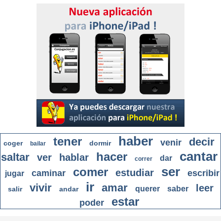
haber
tener
decir
venir
coger
dormir
bailar
cantar
hacer
saltar
ver
hablar
dar
correr
ser
comer
estudiar
caminar
escribir
jugar
ir
vivir
amar
leer
querer
saber
salir
andar
estar
poder