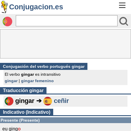
Conjugacion.es
Conjugación del verbo portugués gingar
El verbo
gingar
es intransitivo
gingar
|
gingar femenino
Traducción
gingar
gingar ➔
ceñir
Indicativo (Indicativo)
Presente (Presente)
eu ging
o