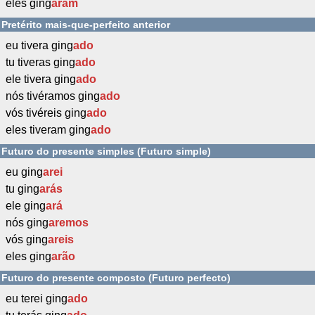
eles ging
aram
Pretérito mais-que-perfeito anterior
eu tivera ging
ado
tu tiveras ging
ado
ele tivera ging
ado
nós tivéramos ging
ado
vós tivéreis ging
ado
eles tiveram ging
ado
Futuro do presente simples (Futuro simple)
eu ging
arei
tu ging
arás
ele ging
ará
nós ging
aremos
vós ging
areis
eles ging
arão
Futuro do presente composto (Futuro perfecto)
eu terei ging
ado