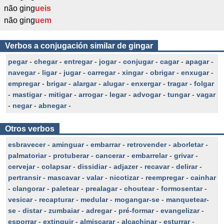
não ging
ueis
não ging
uem
Verbos a conjugación similar de gingar
pegar
-
chegar
-
entregar
-
jogar
-
conjugar
-
cagar
-
apagar
-
navegar
-
ligar
-
jugar
-
carregar
-
xingar
-
obrigar
-
enxugar
-
empregar
-
brigar
-
alargar
-
alugar
-
enxergar
-
tragar
-
folgar
-
mastigar
-
mitigar
-
arrogar
-
legar
-
advogar
-
tungar
-
vagar
-
negar
-
abnegar
-
Otros verbos
esbravecer
-
aminguar
-
embarrar
-
retrovender
-
aborletar
-
palmatoriar
-
protuberar
-
cancerar
-
embarrelar
-
grivar
-
cervejar
-
colapsar
-
dissidiar
-
adjazer
-
recavar
-
delirar
-
pertransir
-
mascavar
-
valar
-
nicotizar
-
reempregar
-
cainhar
-
clangorar
-
paletear
-
prealagar
-
choutear
-
formosentar
-
vesicar
-
recapturar
-
medular
-
mogangar-se
-
manquetear-
se
-
distar
-
zumbaiar
-
adregar
-
pré-formar
-
evangelizar
-
esporrar
-
extinguir
-
almiscarar
-
alcachinar
-
esturrar
-