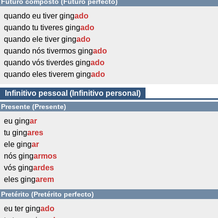
Futuro composto (Futuro perfecto)
quando eu tiver ging
ado
quando tu tiveres ging
ado
quando ele tiver ging
ado
quando nós tivermos ging
ado
quando vós tiverdes ging
ado
quando eles tiverem ging
ado
Infinitivo pessoal (Infinitivo personal)
Presente (Presente)
eu ging
ar
tu ging
ares
ele ging
ar
nós ging
armos
vós ging
ardes
eles ging
arem
Pretérito (Pretérito perfecto)
eu ter ging
ado