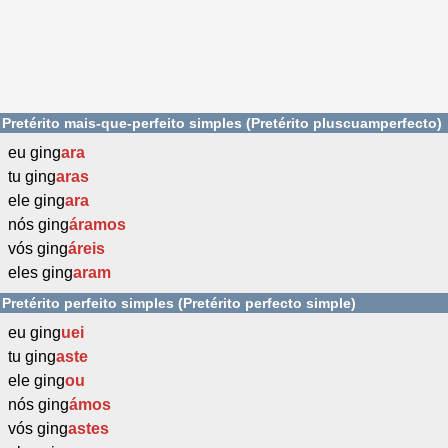
Pretérito mais-que-perfeito simples (Pretérito pluscuamperfecto)
eu ging
ara
tu ging
aras
ele ging
ara
nós ging
áramos
vós ging
áreis
eles ging
aram
Pretérito perfeito simples (Pretérito perfecto simple)
eu ging
uei
tu ging
aste
ele ging
ou
nós ging
ámos
vós ging
astes