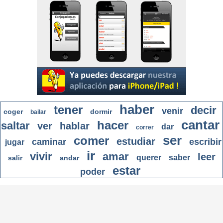
haber
tener
decir
venir
coger
dormir
bailar
cantar
hacer
saltar
ver
hablar
dar
correr
ser
comer
estudiar
caminar
escribir
jugar
ir
vivir
amar
leer
querer
saber
salir
andar
estar
poder