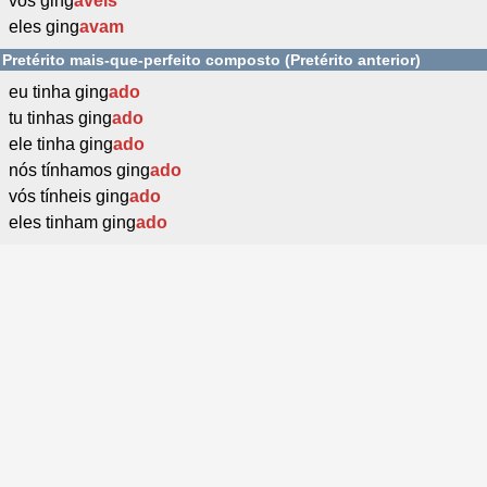
vós ging
áveis
eles ging
avam
Pretérito mais-que-perfeito composto (Pretérito anterior)
eu tinha ging
ado
tu tinhas ging
ado
ele tinha ging
ado
nós tínhamos ging
ado
vós tínheis ging
ado
eles tinham ging
ado