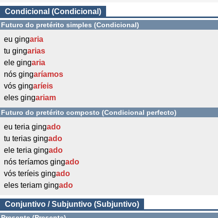
Condicional (Condicional)
Futuro do pretérito simples (Condicional)
eu ging
aria
tu ging
arias
ele ging
aria
nós ging
aríamos
vós ging
aríeis
eles ging
ariam
Futuro do pretérito composto (Condicional perfecto)
eu teria ging
ado
tu terias ging
ado
ele teria ging
ado
nós teríamos ging
ado
vós teríeis ging
ado
eles teriam ging
ado
Conjuntivo / Subjuntivo (Subjuntivo)
Presente (Presente)