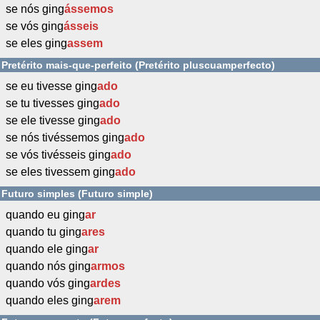
se nós ging
ássemos
se vós ging
ásseis
se eles ging
assem
Pretérito mais-que-perfeito (Pretérito pluscuamperfecto)
se eu tivesse ging
ado
se tu tivesses ging
ado
se ele tivesse ging
ado
se nós tivéssemos ging
ado
se vós tivésseis ging
ado
se eles tivessem ging
ado
Futuro simples (Futuro simple)
quando eu ging
ar
quando tu ging
ares
quando ele ging
ar
quando nós ging
armos
quando vós ging
ardes
quando eles ging
arem