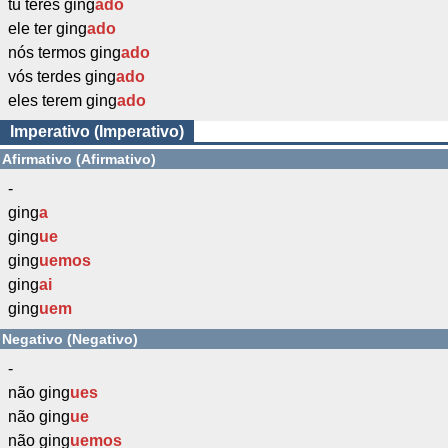
tu teres ging
ado
ele ter ging
ado
nós termos ging
ado
vós terdes ging
ado
eles terem ging
ado
Imperativo (Imperativo)
Afirmativo (Afirmativo)
-
ging
a
ging
ue
ging
uemos
ging
ai
ging
uem
Negativo (Negativo)
-
não ging
ues
não ging
ue
não ging
uemos