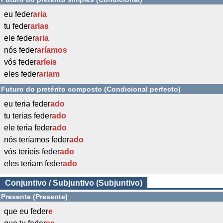
eu feder
aria
tu feder
arias
ele feder
aria
nós feder
aríamos
vós feder
aríeis
eles feder
ariam
Futuro do pretérito composto (Condicional perfecto)
eu teria feder
ado
tu terias feder
ado
ele teria feder
ado
nós teríamos feder
ado
vós teríeis feder
ado
eles teriam feder
ado
Conjuntivo / Subjuntivo (Subjuntivo)
Presente (Presente)
que eu feder
e