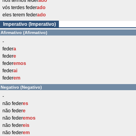
nós termos feder
ado
vós terdes feder
ado
eles terem feder
ado
Imperativo (Imperativo)
Afirmativo (Afirmativo)
-
feder
a
feder
e
feder
emos
feder
ai
feder
em
Negativo (Negativo)
-
não feder
es
não feder
e
não feder
emos
não feder
eis
não feder
em