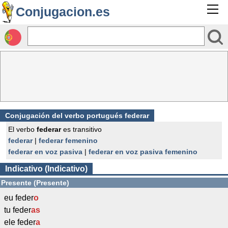
Conjugacion.es
Conjugación del verbo portugués federar
El verbo
federar
es transitivo
federar
|
federar femenino
federar en voz pasiva
|
federar en voz pasiva femenino
Indicativo (Indicativo)
Presente (Presente)
eu feder
o
tu feder
as
ele feder
a