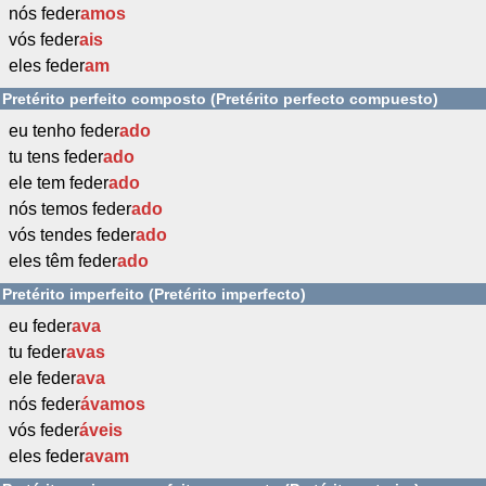
nós feder
amos
vós feder
ais
eles feder
am
Pretérito perfeito composto (Pretérito perfecto compuesto)
eu tenho feder
ado
tu tens feder
ado
ele tem feder
ado
nós temos feder
ado
vós tendes feder
ado
eles têm feder
ado
Pretérito imperfeito (Pretérito imperfecto)
eu feder
ava
tu feder
avas
ele feder
ava
nós feder
ávamos
vós feder
áveis
eles feder
avam