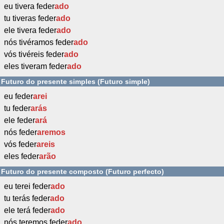
eu tivera feder
ado
tu tiveras feder
ado
ele tivera feder
ado
nós tivéramos feder
ado
vós tivéreis feder
ado
eles tiveram feder
ado
Futuro do presente simples (Futuro simple)
eu feder
arei
tu feder
arás
ele feder
ará
nós feder
aremos
vós feder
areis
eles feder
arão
Futuro do presente composto (Futuro perfecto)
eu terei feder
ado
tu terás feder
ado
ele terá feder
ado
nós teremos feder
ado