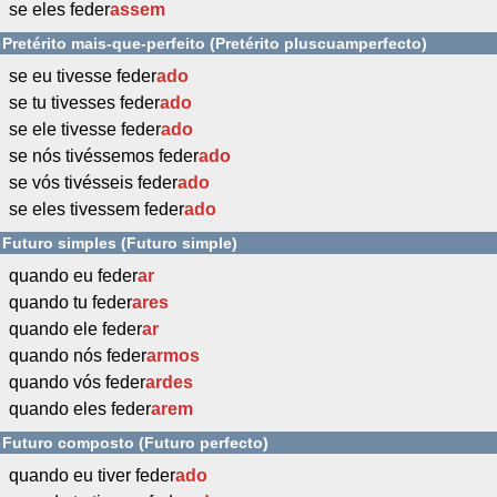
se eles feder
assem
Pretérito mais-que-perfeito (Pretérito pluscuamperfecto)
se eu tivesse feder
ado
se tu tivesses feder
ado
se ele tivesse feder
ado
se nós tivéssemos feder
ado
se vós tivésseis feder
ado
se eles tivessem feder
ado
Futuro simples (Futuro simple)
quando eu feder
ar
quando tu feder
ares
quando ele feder
ar
quando nós feder
armos
quando vós feder
ardes
quando eles feder
arem
Futuro composto (Futuro perfecto)
quando eu tiver feder
ado