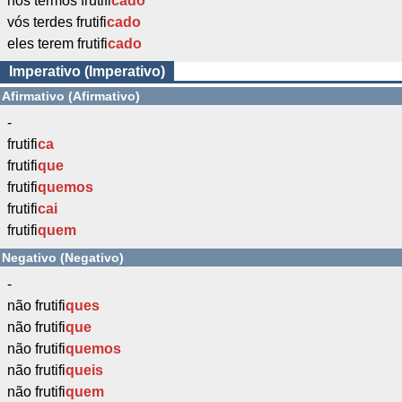
nós termos frutifi
cado
vós terdes frutifi
cado
eles terem frutifi
cado
Imperativo (Imperativo)
Afirmativo (Afirmativo)
-
frutifi
ca
frutifi
que
frutifi
quemos
frutifi
cai
frutifi
quem
Negativo (Negativo)
-
não frutifi
ques
não frutifi
que
não frutifi
quemos
não frutifi
queis
não frutifi
quem