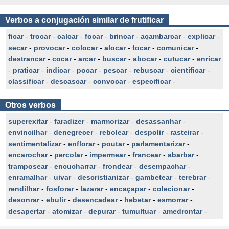
Verbos a conjugación similar de frutificar
ficar
-
trocar
-
calcar
-
focar
-
brincar
-
açambarcar
-
explicar
-
secar
-
provocar
-
colocar
-
alocar
-
tocar
-
comunicar
-
destrancar
-
cocar
-
arcar
-
buscar
-
abocar
-
cutucar
-
enricar
-
praticar
-
indicar
-
pocar
-
pescar
-
rebuscar
-
cientificar
-
classificar
-
descascar
-
convocar
-
especificar
-
Otros verbos
superexitar
-
faradizer
-
marmorizar
-
desassanhar
-
envincilhar
-
denegrecer
-
rebolear
-
despolir
-
rasteirar
-
sentimentalizar
-
enflorar
-
poutar
-
parlamentarizar
-
encarochar
-
percolar
-
impermear
-
francear
-
abarbar
-
tramposear
-
encucharrar
-
frondear
-
desempachar
-
enramalhar
-
uivar
-
descristianizar
-
gambetear
-
terebrar
-
rendilhar
-
fosforar
-
lazarar
-
encaçapar
-
colecionar
-
desonrar
-
ebulir
-
desencadear
-
hebetar
-
esmorrar
-
desapertar
-
atomizar
-
depurar
-
tumultuar
-
amedrontar
-