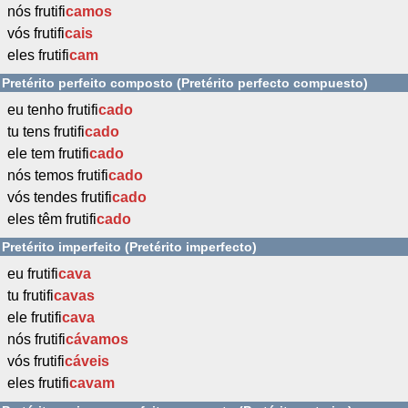
nós frutifi
camos
vós frutifi
cais
eles frutifi
cam
Pretérito perfeito composto (Pretérito perfecto compuesto)
eu tenho frutifi
cado
tu tens frutifi
cado
ele tem frutifi
cado
nós temos frutifi
cado
vós tendes frutifi
cado
eles têm frutifi
cado
Pretérito imperfeito (Pretérito imperfecto)
eu frutifi
cava
tu frutifi
cavas
ele frutifi
cava
nós frutifi
cávamos
vós frutifi
cáveis
eles frutifi
cavam