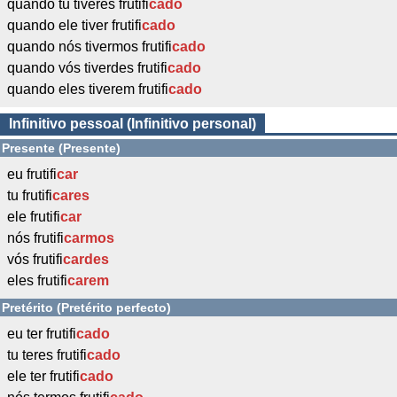
quando tu tiveres frutifi
cado
quando ele tiver frutifi
cado
quando nós tivermos frutifi
cado
quando vós tiverdes frutifi
cado
quando eles tiverem frutifi
cado
Infinitivo pessoal (Infinitivo personal)
Presente (Presente)
eu frutifi
car
tu frutifi
cares
ele frutifi
car
nós frutifi
carmos
vós frutifi
cardes
eles frutifi
carem
Pretérito (Pretérito perfecto)
eu ter frutifi
cado
tu teres frutifi
cado
ele ter frutifi
cado