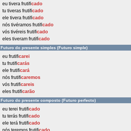
eu tivera frutifi
cado
tu tiveras frutifi
cado
ele tivera frutifi
cado
nós tivéramos frutifi
cado
vós tivéreis frutifi
cado
eles tiveram frutifi
cado
Futuro do presente simples (Futuro simple)
eu frutifi
carei
tu frutifi
carás
ele frutifi
cará
nós frutifi
caremos
vós frutifi
careis
eles frutifi
carão
Futuro do presente composto (Futuro perfecto)
eu terei frutifi
cado
tu terás frutifi
cado
ele terá frutifi
cado
nós teremos frutifi
cado