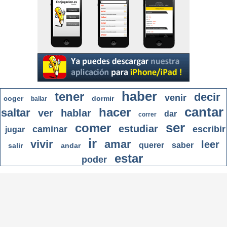
haber
tener
decir
venir
coger
dormir
bailar
cantar
hacer
saltar
ver
hablar
dar
correr
ser
comer
estudiar
caminar
escribir
jugar
ir
vivir
amar
leer
querer
saber
salir
andar
estar
poder