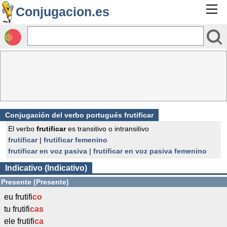
Conjugacion.es
Conjugación del verbo portugués frutificar
El verbo
frutificar
es transitivo o intransitivo
frutificar
|
frutificar femenino
frutificar en voz pasiva
|
frutificar en voz pasiva femenino
Indicativo (Indicativo)
Presente (Presente)
eu frutifi
co
tu frutifi
cas
ele frutifi
ca