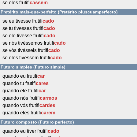
se eles frutifi
cassem
Pretérito mais-que-perfeito (Pretérito pluscuamperfecto)
se eu tivesse frutifi
cado
se tu tivesses frutifi
cado
se ele tivesse frutifi
cado
se nós tivéssemos frutifi
cado
se vós tivésseis frutifi
cado
se eles tivessem frutifi
cado
Futuro simples (Futuro simple)
quando eu frutifi
car
quando tu frutifi
cares
quando ele frutifi
car
quando nós frutifi
carmos
quando vós frutifi
cardes
quando eles frutifi
carem
Futuro composto (Futuro perfecto)
quando eu tiver frutifi
cado