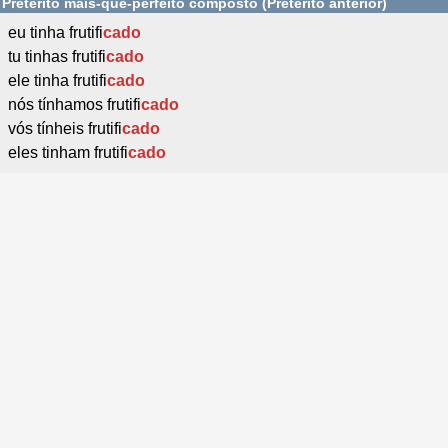
Pretérito mais-que-perfeito composto (Pretérito anterior)
eu tinha frutifi
cado
tu tinhas frutifi
cado
ele tinha frutifi
cado
nós tínhamos frutifi
cado
vós tínheis frutifi
cado
eles tinham frutifi
cado