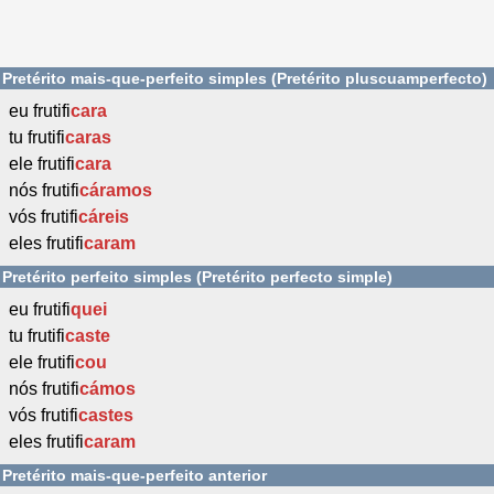
Pretérito mais-que-perfeito simples (Pretérito pluscuamperfecto)
eu frutifi
cara
tu frutifi
caras
ele frutifi
cara
nós frutifi
cáramos
vós frutifi
cáreis
eles frutifi
caram
Pretérito perfeito simples (Pretérito perfecto simple)
eu frutifi
quei
tu frutifi
caste
ele frutifi
cou
nós frutifi
cámos
vós frutifi
castes
eles frutifi
caram
Pretérito mais-que-perfeito anterior