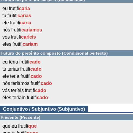
eu frutifi
caria
tu frutifi
carias
ele frutifi
caria
nós frutifi
caríamos
vós frutifi
caríeis
eles frutifi
cariam
Futuro do pretérito composto (Condicional perfecto)
eu teria frutifi
cado
tu terias frutifi
cado
ele teria frutifi
cado
nós teríamos frutifi
cado
vós teríeis frutifi
cado
eles teriam frutifi
cado
Conjuntivo / Subjuntivo (Subjuntivo)
Presente (Presente)
que eu frutifi
que