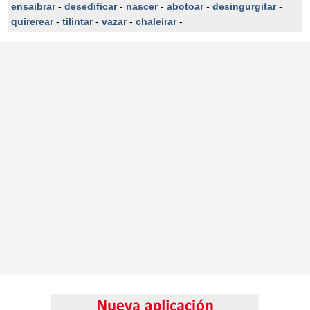
ensaibrar
-
desedificar
-
nascer
-
abotoar
-
desingurgitar
-
quirerear
-
tilintar
-
vazar
-
chaleirar
-