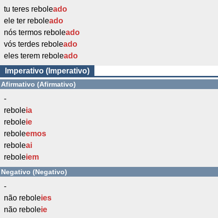
tu teres rebole
ado
ele ter rebole
ado
nós termos rebole
ado
vós terdes rebole
ado
eles terem rebole
ado
Imperativo (Imperativo)
Afirmativo (Afirmativo)
-
rebole
ia
rebole
ie
rebole
emos
rebole
ai
rebole
iem
Negativo (Negativo)
-
não rebole
ies
não rebole
ie