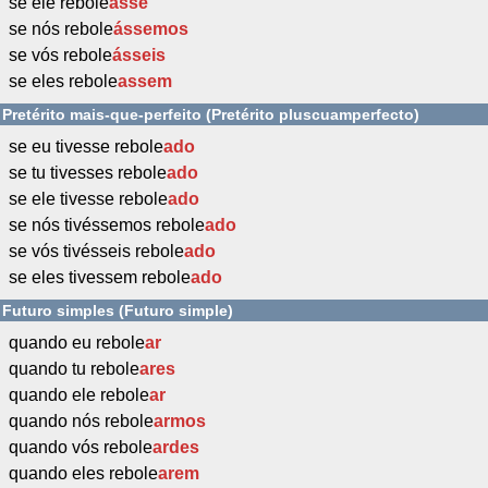
se ele rebole
asse
se nós rebole
ássemos
se vós rebole
ásseis
se eles rebole
assem
Pretérito mais-que-perfeito (Pretérito pluscuamperfecto)
se eu tivesse rebole
ado
se tu tivesses rebole
ado
se ele tivesse rebole
ado
se nós tivéssemos rebole
ado
se vós tivésseis rebole
ado
se eles tivessem rebole
ado
Futuro simples (Futuro simple)
quando eu rebole
ar
quando tu rebole
ares
quando ele rebole
ar
quando nós rebole
armos
quando vós rebole
ardes
quando eles rebole
arem