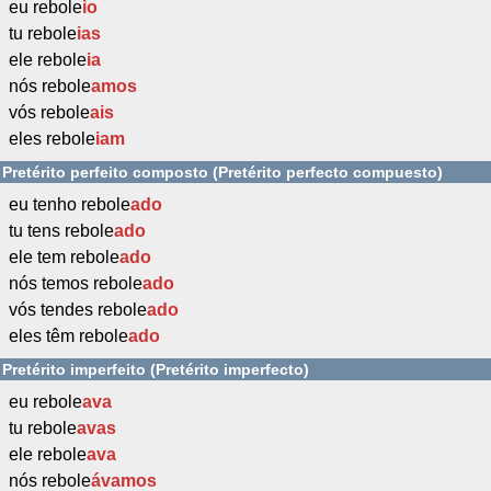
eu rebole
io
tu rebole
ias
ele rebole
ia
nós rebole
amos
vós rebole
ais
eles rebole
iam
Pretérito perfeito composto (Pretérito perfecto compuesto)
eu tenho rebole
ado
tu tens rebole
ado
ele tem rebole
ado
nós temos rebole
ado
vós tendes rebole
ado
eles têm rebole
ado
Pretérito imperfeito (Pretérito imperfecto)
eu rebole
ava
tu rebole
avas
ele rebole
ava
nós rebole
ávamos