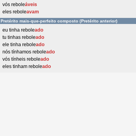
vós rebole
áveis
eles rebole
avam
Pretérito mais-que-perfeito composto (Pretérito anterior)
eu tinha rebole
ado
tu tinhas rebole
ado
ele tinha rebole
ado
nós tínhamos rebole
ado
vós tínheis rebole
ado
eles tinham rebole
ado