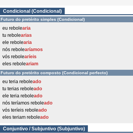
Condicional (Condicional)
Futuro do pretérito simples (Condicional)
eu rebole
aria
tu rebole
arias
ele rebole
aria
nós rebole
aríamos
vós rebole
aríeis
eles rebole
ariam
Futuro do pretérito composto (Condicional perfecto)
eu teria rebole
ado
tu terias rebole
ado
ele teria rebole
ado
nós teríamos rebole
ado
vós teríeis rebole
ado
eles teriam rebole
ado
Conjuntivo / Subjuntivo (Subjuntivo)