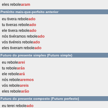
eles rebole
aram
Pretérito mais-que-perfeito anterior
eu tivera rebole
ado
tu tiveras rebole
ado
ele tivera rebole
ado
nós tivéramos rebole
ado
vós tivéreis rebole
ado
eles tiveram rebole
ado
Futuro do presente simples (Futuro simple)
eu rebole
arei
tu rebole
arás
ele rebole
ará
nós rebole
aremos
vós rebole
areis
eles rebole
arão
Futuro do presente composto (Futuro perfecto)
eu terei rebole
ado