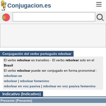
Conjugacion.es
Conjugación del verbo portugués rebolear
El verbo
rebolear
es transitivo - El verbo
rebolear
solo en el
Brasil
El verbo
rebolear
puede ser conjugado en forma pronominal :
rebolear-se
rebolear
|
rebolear femenino
rebolear en voz pasiva
|
rebolear en voz pasiva femenino
Indicativo (Indicativo)
Presente (Presente)