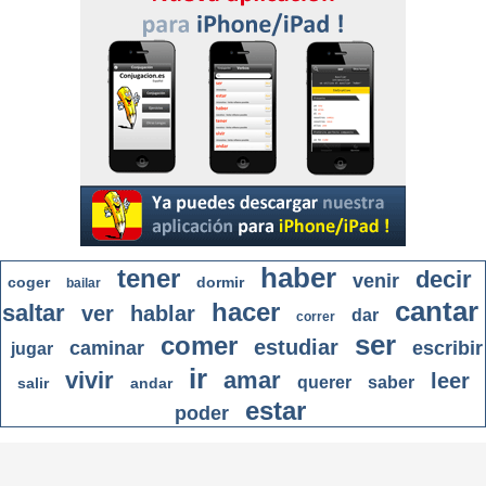
haber
tener
decir
venir
coger
dormir
bailar
cantar
hacer
saltar
ver
hablar
dar
correr
ser
comer
estudiar
caminar
escribir
jugar
ir
vivir
amar
leer
querer
saber
salir
andar
estar
poder