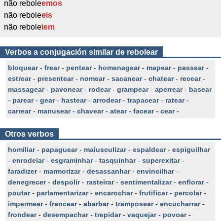
não rebole
emos
não rebole
eis
não rebole
iem
Verbos a conjugación similar de rebolear
bloquear
-
frear
-
pentear
-
homenagear
-
mapear
-
passear
-
estrear
-
presentear
-
nomear
-
sacanear
-
chatear
-
recear
-
massagear
-
pavonear
-
rodear
-
grampear
-
aperrear
-
basear
-
parear
-
gear
-
hastear
-
arrodear
-
trapacear
-
ratear
-
carrear
-
manusear
-
chavear
-
atear
-
facear
-
cear
-
Otros verbos
homiliar
-
papaguear
-
maiusculizar
-
espaldear
-
espiguilhar
-
enrodelar
-
esgraminhar
-
tasquinhar
-
superexitar
-
faradizer
-
marmorizar
-
desassanhar
-
envincilhar
-
denegrecer
-
despolir
-
rasteirar
-
sentimentalizar
-
enflorar
-
poutar
-
parlamentarizar
-
encarochar
-
frutificar
-
percolar
-
impermear
-
francear
-
abarbar
-
tramposear
-
encucharrar
-
frondear
-
desempachar
-
trepidar
-
vaquejar
-
povoar
-