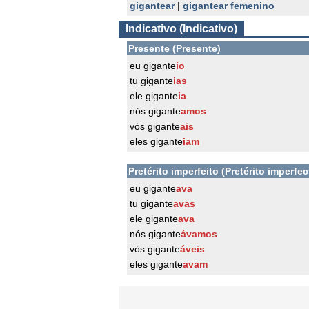
gigantear
|
gigantear femenino
Indicativo (Indicativo)
Presente (Presente)
eu gigante
io
tu gigante
ias
ele gigante
ia
nós gigante
amos
vós gigante
ais
eles gigante
iam
Pretérito imperfeito (Pretérito imperfec
eu gigante
ava
tu gigante
avas
ele gigante
ava
nós gigante
ávamos
vós gigante
áveis
eles gigante
avam