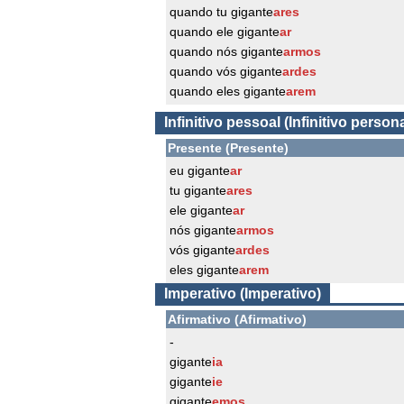
quando tu gigante
ares
quando ele gigante
ar
quando nós gigante
armos
quando vós gigante
ardes
quando eles gigante
arem
Infinitivo pessoal (Infinitivo persona
Presente (Presente)
eu gigante
ar
tu gigante
ares
ele gigante
ar
nós gigante
armos
vós gigante
ardes
eles gigante
arem
Imperativo (Imperativo)
Afirmativo (Afirmativo)
-
gigante
ia
gigante
ie
gigante
emos