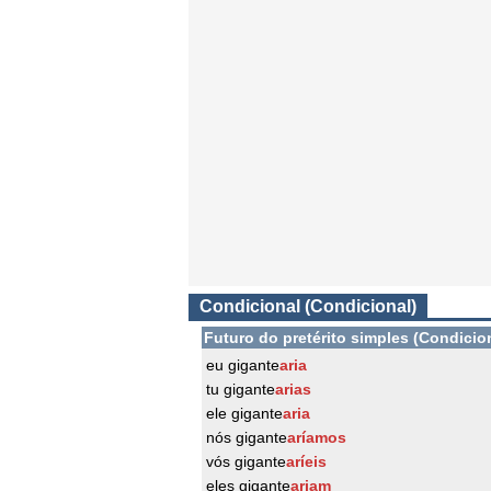
Condicional (Condicional)
Futuro do pretérito simples (Condicio
eu gigante
aria
tu gigante
arias
ele gigante
aria
nós gigante
aríamos
vós gigante
aríeis
eles gigante
ariam