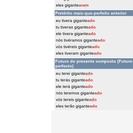
eles gigante
aram
Pretérito mais-que-perfeito anterior
eu tivera gigante
ado
tu tiveras gigante
ado
ele tivera gigante
ado
nós tivéramos gigante
ado
vós tivéreis gigante
ado
eles tiveram gigante
ado
Futuro do presente composto (Futuro
perfecto)
eu terei gigante
ado
tu terás gigante
ado
ele terá gigante
ado
nós teremos gigante
ado
vós tereis gigante
ado
eles terão gigante
ado