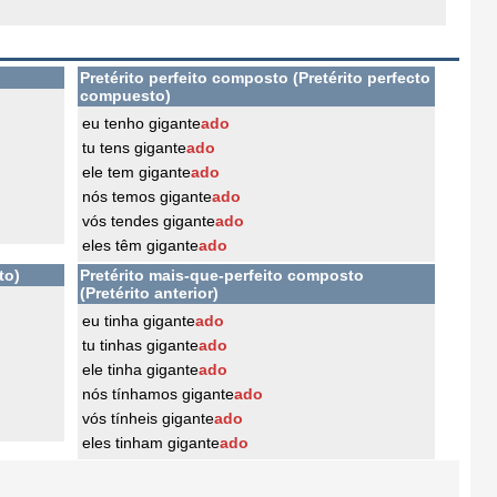
Pretérito perfeito composto (Pretérito perfecto
compuesto)
eu tenho gigante
ado
tu tens gigante
ado
ele tem gigante
ado
nós temos gigante
ado
vós tendes gigante
ado
eles têm gigante
ado
to)
Pretérito mais-que-perfeito composto
(Pretérito anterior)
eu tinha gigante
ado
tu tinhas gigante
ado
ele tinha gigante
ado
nós tínhamos gigante
ado
vós tínheis gigante
ado
eles tinham gigante
ado