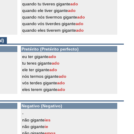
quando tu tiveres gigante
ado
quando ele tiver gigante
ado
quando nós tivermos gigante
ado
quando vós tiverdes gigante
ado
quando eles tiverem gigante
ado
l)
Pretérito (Pretérito perfecto)
eu ter gigante
ado
tu teres gigante
ado
ele ter gigante
ado
nós termos gigante
ado
vós terdes gigante
ado
eles terem gigante
ado
Negativo (Negativo)
-
não gigante
ies
não gigante
ie
não gigante
emos