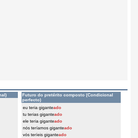
nal)
Futuro do pretérito composto (Condicional
perfecto)
eu teria gigante
ado
tu terias gigante
ado
ele teria gigante
ado
nós teríamos gigante
ado
vós teríeis gigante
ado