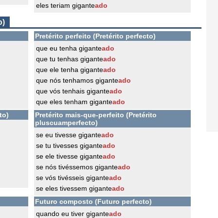
eles teriam gigante
ado
o)
Pretérito perfeito (Pretérito perfecto)
que eu tenha gigante
ado
que tu tenhas gigante
ado
que ele tenha gigante
ado
que nós tenhamos gigante
ado
que vós tenhais gigante
ado
que eles tenham gigante
ado
to)
Pretérito mais-que-perfeito (Pretérito
pluscuamperfecto)
se eu tivesse gigante
ado
se tu tivesses gigante
ado
se ele tivesse gigante
ado
se nós tivéssemos gigante
ado
se vós tivésseis gigante
ado
se eles tivessem gigante
ado
Futuro composto (Futuro perfecto)
quando eu tiver gigante
ado