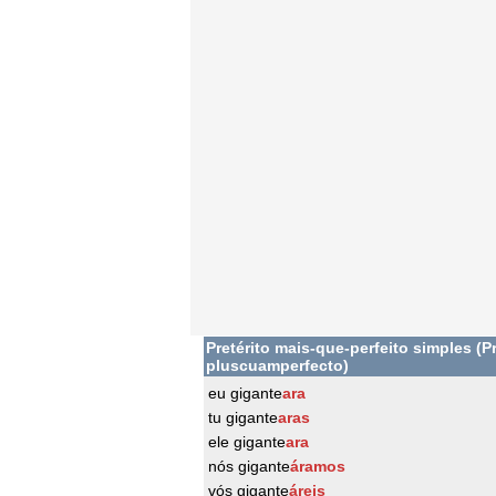
Pretérito mais-que-perfeito simples (Pr
pluscuamperfecto)
eu gigante
ara
tu gigante
aras
ele gigante
ara
nós gigante
áramos
vós gigante
áreis