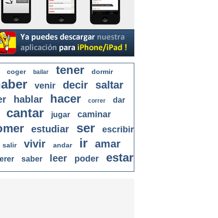
tener
coger
dormir
bailar
aber
decir
saltar
venir
hacer
er
hablar
dar
correr
cantar
caminar
jugar
ser
omer
estudiar
escribir
ir
vivir
amar
salir
andar
estar
leer
poder
erer
saber