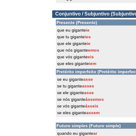
Conjuntivo / Subjuntivo (Subjuntiv
Presente (Presente)
que eu gigante
ie
que tu gigante
ies
que ele gigante
ie
que nós gigante
emos
que vós gigante
eis
que eles gigante
iem
Pretérito imperfeito (Pretérito imperfec
se eu gigante
asse
se tu gigante
asses
se ele gigante
asse
se nós gigante
ássemos
se vós gigante
ásseis
se eles gigante
assem
Futuro simples (Futuro simple)
quando eu gigante
ar