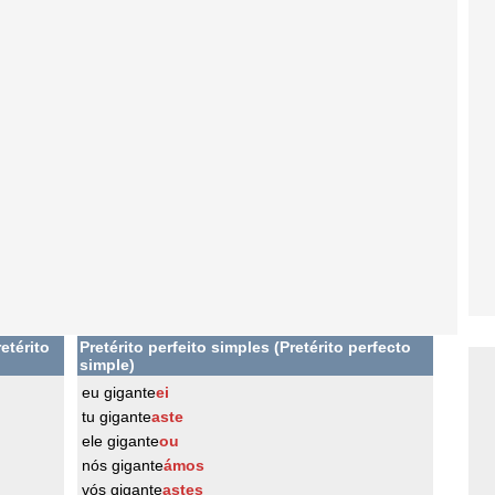
etérito
Pretérito perfeito simples (Pretérito perfecto
simple)
eu gigante
ei
tu gigante
aste
ele gigante
ou
nós gigante
ámos
vós gigante
astes