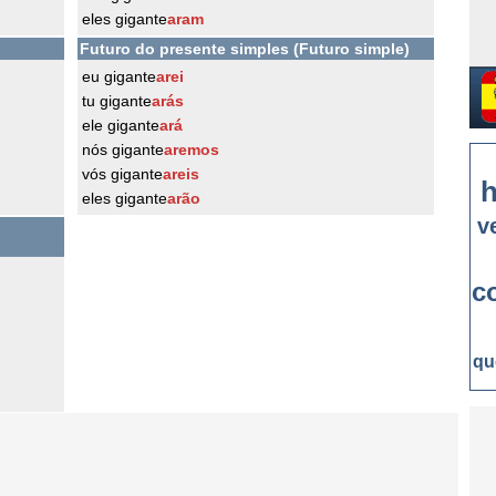
eles gigante
aram
Futuro do presente simples (Futuro simple)
eu gigante
arei
tu gigante
arás
ele gigante
ará
nós gigante
aremos
vós gigante
areis
h
eles gigante
arão
v
c
qu