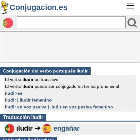
Conjugacion.es
Conjugación del verbo portugués iludir
El verbo
iludir
es transitivo
El verbo
iludir
puede ser conjugado en forma pronominal :
iludir-se
iludir
|
iludir femenino
iludir en voz pasiva
|
iludir en voz pasiva femenino
Traducción
iludir
iludir ➔
engañar