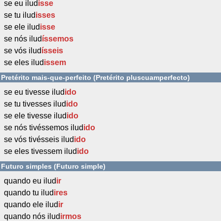
se eu ilud
isse
se tu ilud
isses
se ele ilud
isse
se nós ilud
íssemos
se vós ilud
ísseis
se eles ilud
issem
Pretérito mais-que-perfeito (Pretérito pluscuamperfecto)
se eu tivesse ilud
ido
se tu tivesses ilud
ido
se ele tivesse ilud
ido
se nós tivéssemos ilud
ido
se vós tivésseis ilud
ido
se eles tivessem ilud
ido
Futuro simples (Futuro simple)
quando eu ilud
ir
quando tu ilud
ires
quando ele ilud
ir
quando nós ilud
irmos