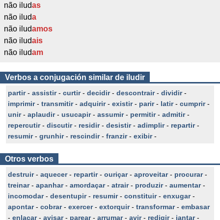
não ilud
as
não ilud
a
não ilud
amos
não ilud
ais
não ilud
am
Verbos a conjugación similar de iludir
partir
-
assistir
-
curtir
-
decidir
-
descontrair
-
dividir
-
imprimir
-
transmitir
-
adquirir
-
existir
-
parir
-
latir
-
cumprir
-
unir
-
aplaudir
-
usucapir
-
assumir
-
permitir
-
admitir
-
repercutir
-
discutir
-
residir
-
desistir
-
adimplir
-
repartir
-
resumir
-
grunhir
-
rescindir
-
franzir
-
exibir
-
Otros verbos
destruir
-
aquecer
-
repartir
-
ouriçar
-
aproveitar
-
procurar
-
treinar
-
apanhar
-
amordaçar
-
atrair
-
produzir
-
aumentar
-
incomodar
-
desentupir
-
resumir
-
constituir
-
enxugar
-
apontar
-
cobrar
-
exercer
-
extorquir
-
transformar
-
embasar
-
enlaçar
-
avisar
-
parear
-
arrumar
-
avir
-
redigir
-
jantar
-