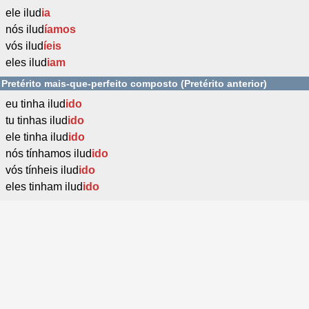
ele ilud
ia
nós ilud
íamos
vós ilud
íeis
eles ilud
iam
Pretérito mais-que-perfeito composto (Pretérito anterior)
eu tinha ilud
ido
tu tinhas ilud
ido
ele tinha ilud
ido
nós tínhamos ilud
ido
vós tínheis ilud
ido
eles tinham ilud
ido