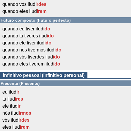
quando vós ilud
irdes
quando eles ilud
irem
Futuro composto (Futuro perfecto)
quando eu tiver ilud
ido
quando tu tiveres ilud
ido
quando ele tiver ilud
ido
quando nós tivermos ilud
ido
quando vós tiverdes ilud
ido
quando eles tiverem ilud
ido
Infinitivo pessoal (Infinitivo personal)
Presente (Presente)
eu ilud
ir
tu ilud
ires
ele ilud
ir
nós ilud
irmos
vós ilud
irdes
eles ilud
irem