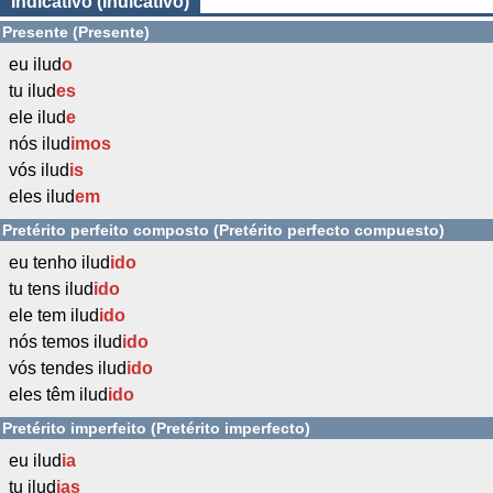
Indicativo (Indicativo)
Presente (Presente)
eu ilud
o
tu ilud
es
ele ilud
e
nós ilud
imos
vós ilud
is
eles ilud
em
Pretérito perfeito composto (Pretérito perfecto compuesto)
eu tenho ilud
ido
tu tens ilud
ido
ele tem ilud
ido
nós temos ilud
ido
vós tendes ilud
ido
eles têm ilud
ido
Pretérito imperfeito (Pretérito imperfecto)
eu ilud
ia
tu ilud
ias