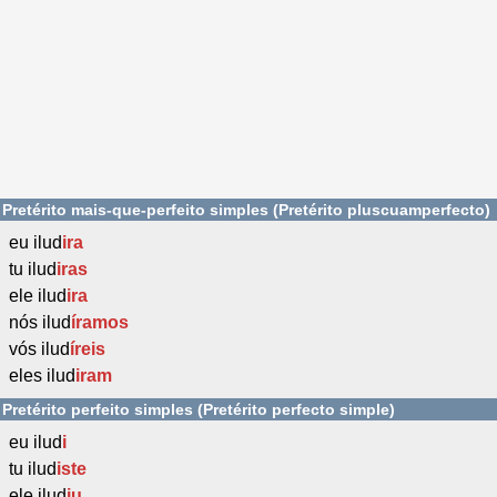
Pretérito mais-que-perfeito simples (Pretérito pluscuamperfecto)
eu ilud
ira
tu ilud
iras
ele ilud
ira
nós ilud
íramos
vós ilud
íreis
eles ilud
iram
Pretérito perfeito simples (Pretérito perfecto simple)
eu ilud
i
tu ilud
iste
ele ilud
iu