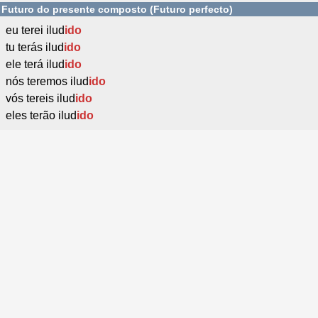
Futuro do presente composto (Futuro perfecto)
eu terei ilud
ido
tu terás ilud
ido
ele terá ilud
ido
nós teremos ilud
ido
vós tereis ilud
ido
eles terão ilud
ido