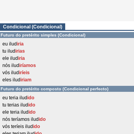
Condicional (Condicional)
Futuro do pretérito simples (Condicional)
eu ilud
iria
tu ilud
irias
ele ilud
iria
nós ilud
iríamos
vós ilud
iríeis
eles ilud
iriam
Futuro do pretérito composto (Condicional perfecto)
eu teria ilud
ido
tu terias ilud
ido
ele teria ilud
ido
nós teríamos ilud
ido
vós teríeis ilud
ido
eles teriam ilud
ido