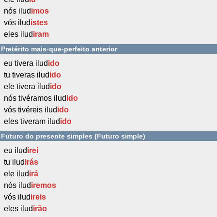
nós ilud
imos
vós ilud
istes
eles ilud
iram
Pretérito mais-que-perfeito anterior
eu tivera ilud
ido
tu tiveras ilud
ido
ele tivera ilud
ido
nós tivéramos ilud
ido
vós tivéreis ilud
ido
eles tiveram ilud
ido
Futuro do presente simples (Futuro simple)
eu ilud
irei
tu ilud
irás
ele ilud
irá
nós ilud
iremos
vós ilud
ireis
eles ilud
irão