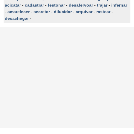
acicatar
-
cadastrar
-
festonar
-
desafervoar
-
trajar
-
infernar
-
amarelecer
-
secretar
-
dilucidar
-
arquivar
-
rastear
-
desachegar
-