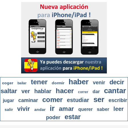
haber
tener
decir
venir
coger
dormir
bailar
cantar
hacer
saltar
ver
hablar
dar
correr
ser
comer
estudiar
caminar
escribir
jugar
ir
vivir
amar
leer
querer
saber
salir
andar
estar
poder