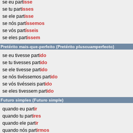
se eu part
isse
se tu part
isses
se ele part
isse
se nós part
íssemos
se vós part
ísseis
se eles part
issem
Pretérito mais-que-perfeito (Pretérito pluscuamperfecto)
se eu tivesse part
ido
se tu tivesses part
ido
se ele tivesse part
ido
se nós tivéssemos part
ido
se vós tivésseis part
ido
se eles tivessem part
ido
Futuro simples (Futuro simple)
quando eu part
ir
quando tu part
ires
quando ele part
ir
quando nós part
irmos