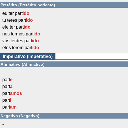
Pretérito (Pretérito perfecto)
eu ter part
ido
tu teres part
ido
ele ter part
ido
nós termos part
ido
vós terdes part
ido
eles terem part
ido
Imperativo (Imperativo)
Afirmativo (Afirmativo)
-
part
e
part
a
part
amos
part
i
part
am
Negativo (Negativo)
-