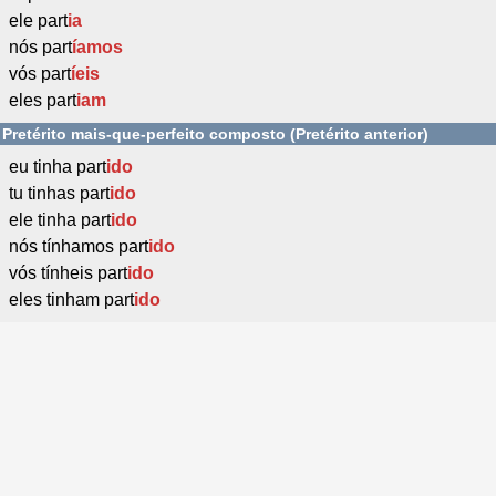
ele part
ia
nós part
íamos
vós part
íeis
eles part
iam
Pretérito mais-que-perfeito composto (Pretérito anterior)
eu tinha part
ido
tu tinhas part
ido
ele tinha part
ido
nós tínhamos part
ido
vós tínheis part
ido
eles tinham part
ido