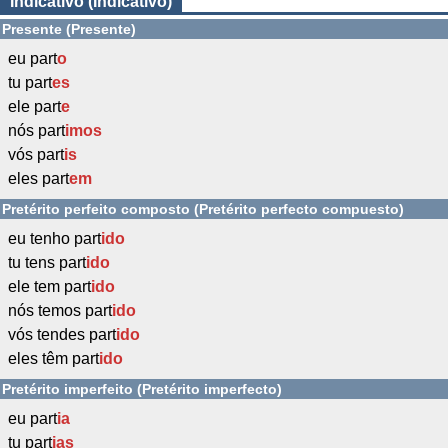
Indicativo (Indicativo)
Presente (Presente)
eu part
o
tu part
es
ele part
e
nós part
imos
vós part
is
eles part
em
Pretérito perfeito composto (Pretérito perfecto compuesto)
eu tenho part
ido
tu tens part
ido
ele tem part
ido
nós temos part
ido
vós tendes part
ido
eles têm part
ido
Pretérito imperfeito (Pretérito imperfecto)
eu part
ia
tu part
ias