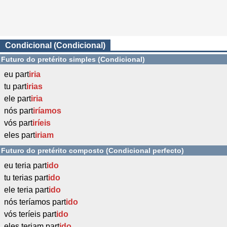
Condicional (Condicional)
Futuro do pretérito simples (Condicional)
eu part
iria
tu part
irias
ele part
iria
nós part
iríamos
vós part
iríeis
eles part
iriam
Futuro do pretérito composto (Condicional perfecto)
eu teria part
ido
tu terias part
ido
ele teria part
ido
nós teríamos part
ido
vós teríeis part
ido
eles teriam part
ido