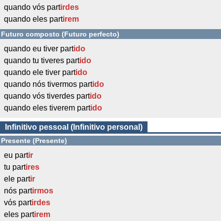
quando vós part
irdes
quando eles part
irem
Futuro composto (Futuro perfecto)
quando eu tiver part
ido
quando tu tiveres part
ido
quando ele tiver part
ido
quando nós tivermos part
ido
quando vós tiverdes part
ido
quando eles tiverem part
ido
Infinitivo pessoal (Infinitivo personal)
Presente (Presente)
eu part
ir
tu part
ires
ele part
ir
nós part
irmos
vós part
irdes
eles part
irem