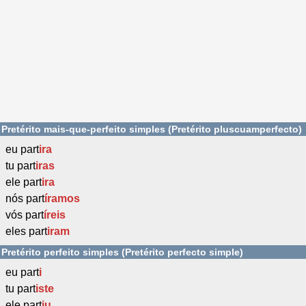
Pretérito mais-que-perfeito simples (Pretérito pluscuamperfecto)
eu part
ira
tu part
iras
ele part
ira
nós part
íramos
vós part
íreis
eles part
iram
Pretérito perfeito simples (Pretérito perfecto simple)
eu part
i
tu part
iste
ele part
iu