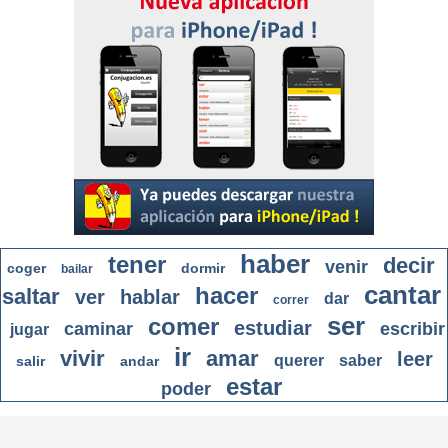
haber
tener
decir
venir
coger
dormir
bailar
cantar
hacer
saltar
ver
hablar
dar
correr
ser
comer
estudiar
caminar
escribir
jugar
ir
vivir
amar
leer
querer
saber
salir
andar
estar
poder