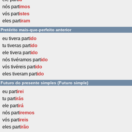
nós part
imos
vós part
istes
eles part
iram
Pretérito mais-que-perfeito anterior
eu tivera part
ido
tu tiveras part
ido
ele tivera part
ido
nós tivéramos part
ido
vós tivéreis part
ido
eles tiveram part
ido
Futuro do presente simples (Futuro simple)
eu part
irei
tu part
irás
ele part
irá
nós part
iremos
vós part
ireis
eles part
irão