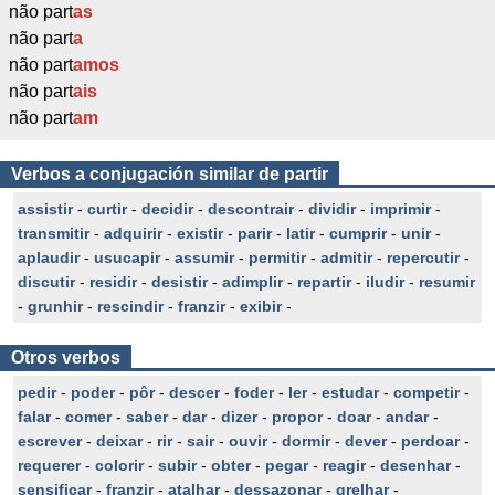
não part
as
não part
a
não part
amos
não part
ais
não part
am
Verbos a conjugación similar de partir
assistir
-
curtir
-
decidir
-
descontrair
-
dividir
-
imprimir
-
transmitir
-
adquirir
-
existir
-
parir
-
latir
-
cumprir
-
unir
-
aplaudir
-
usucapir
-
assumir
-
permitir
-
admitir
-
repercutir
-
discutir
-
residir
-
desistir
-
adimplir
-
repartir
-
iludir
-
resumir
-
grunhir
-
rescindir
-
franzir
-
exibir
-
Otros verbos
pedir
-
poder
-
pôr
-
descer
-
foder
-
ler
-
estudar
-
competir
-
falar
-
comer
-
saber
-
dar
-
dizer
-
propor
-
doar
-
andar
-
escrever
-
deixar
-
rir
-
sair
-
ouvir
-
dormir
-
dever
-
perdoar
-
requerer
-
colorir
-
subir
-
obter
-
pegar
-
reagir
-
desenhar
-
sensificar
-
franzir
-
atalhar
-
dessazonar
-
grelhar
-