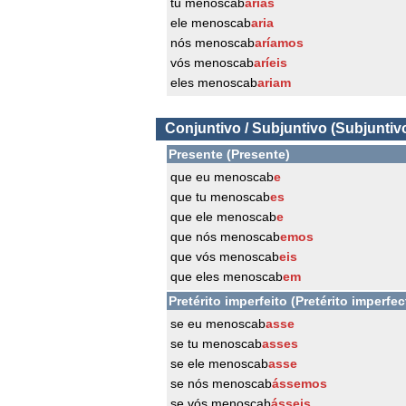
tu menoscab
arias
ele menoscab
aria
nós menoscab
aríamos
vós menoscab
aríeis
eles menoscab
ariam
Conjuntivo / Subjuntivo (Subjuntiv
Presente (Presente)
que eu menoscab
e
que tu menoscab
es
que ele menoscab
e
que nós menoscab
emos
que vós menoscab
eis
que eles menoscab
em
Pretérito imperfeito (Pretérito imperfec
se eu menoscab
asse
se tu menoscab
asses
se ele menoscab
asse
se nós menoscab
ássemos
se vós menoscab
ásseis