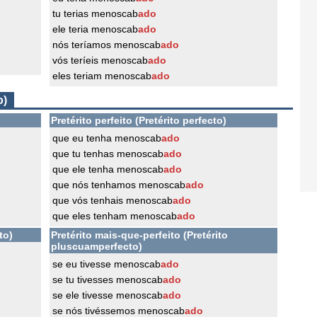
tu terias menoscab
ado
ele teria menoscab
ado
nós teríamos menoscab
ado
vós teríeis menoscab
ado
eles teriam menoscab
ado
o)
Pretérito perfeito (Pretérito perfecto)
que eu tenha menoscab
ado
que tu tenhas menoscab
ado
que ele tenha menoscab
ado
que nós tenhamos menoscab
ado
que vós tenhais menoscab
ado
que eles tenham menoscab
ado
to)
Pretérito mais-que-perfeito (Pretérito
pluscuamperfecto)
se eu tivesse menoscab
ado
se tu tivesses menoscab
ado
se ele tivesse menoscab
ado
se nós tivéssemos menoscab
ado