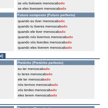
se vós tivésseis menoscab
ado
se eles tivessem menoscab
ado
Futuro composto (Futuro perfecto)
quando eu tiver menoscab
ado
quando tu tiveres menoscab
ado
quando ele tiver menoscab
ado
quando nós tivermos menoscab
ado
quando vós tiverdes menoscab
ado
quando eles tiverem menoscab
ado
l)
Pretérito (Pretérito perfecto)
eu ter menoscab
ado
tu teres menoscab
ado
ele ter menoscab
ado
nós termos menoscab
ado
vós terdes menoscab
ado
eles terem menoscab
ado