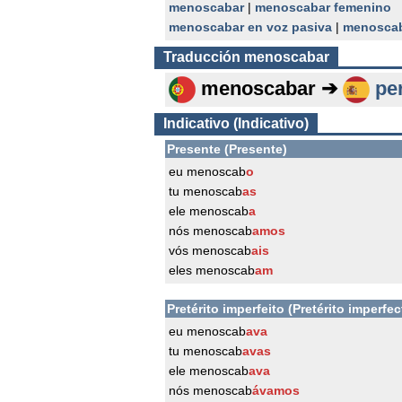
menoscabar
|
menoscabar femenino
menoscabar en voz pasiva
|
menoscab
Traducción
menoscabar
menoscabar ➔
pe
Indicativo (Indicativo)
Presente (Presente)
eu menoscab
o
tu menoscab
as
ele menoscab
a
nós menoscab
amos
vós menoscab
ais
eles menoscab
am
Pretérito imperfeito (Pretérito imperfec
eu menoscab
ava
tu menoscab
avas
ele menoscab
ava
nós menoscab
ávamos