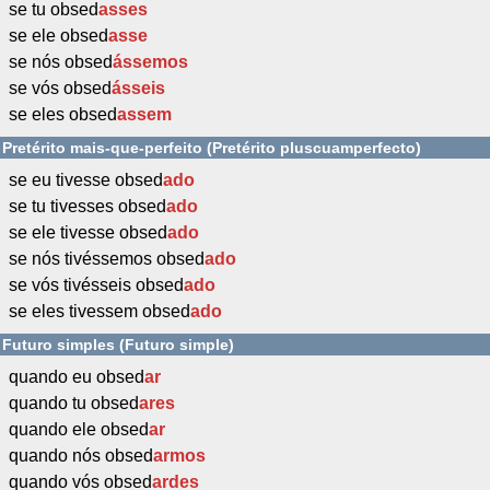
se tu obsed
asses
se ele obsed
asse
se nós obsed
ássemos
se vós obsed
ásseis
se eles obsed
assem
Pretérito mais-que-perfeito (Pretérito pluscuamperfecto)
se eu tivesse obsed
ado
se tu tivesses obsed
ado
se ele tivesse obsed
ado
se nós tivéssemos obsed
ado
se vós tivésseis obsed
ado
se eles tivessem obsed
ado
Futuro simples (Futuro simple)
quando eu obsed
ar
quando tu obsed
ares
quando ele obsed
ar
quando nós obsed
armos
quando vós obsed
ardes