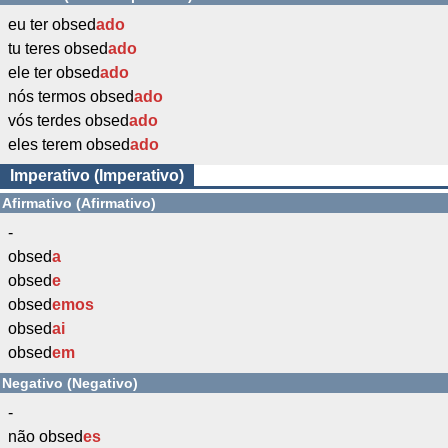
eu ter obsed
ado
tu teres obsed
ado
ele ter obsed
ado
nós termos obsed
ado
vós terdes obsed
ado
eles terem obsed
ado
Imperativo (Imperativo)
Afirmativo (Afirmativo)
-
obsed
a
obsed
e
obsed
emos
obsed
ai
obsed
em
Negativo (Negativo)
-
não obsed
es