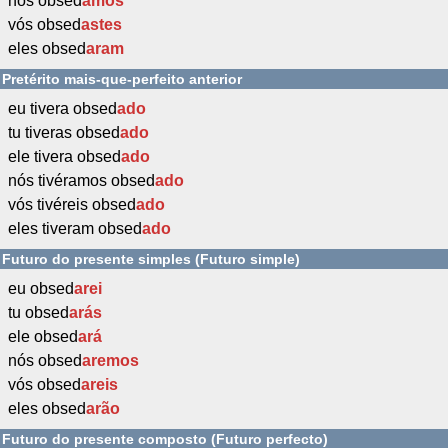
nós obsed
ámos
vós obsed
astes
eles obsed
aram
Pretérito mais-que-perfeito anterior
eu tivera obsed
ado
tu tiveras obsed
ado
ele tivera obsed
ado
nós tivéramos obsed
ado
vós tivéreis obsed
ado
eles tiveram obsed
ado
Futuro do presente simples (Futuro simple)
eu obsed
arei
tu obsed
arás
ele obsed
ará
nós obsed
aremos
vós obsed
areis
eles obsed
arão
Futuro do presente composto (Futuro perfecto)