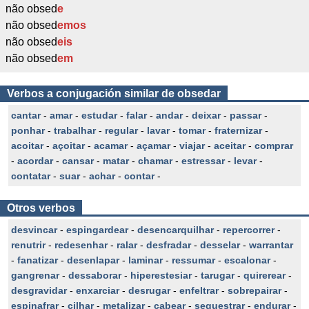
não obsed
e
não obsed
emos
não obsed
eis
não obsed
em
Verbos a conjugación similar de obsedar
cantar
-
amar
-
estudar
-
falar
-
andar
-
deixar
-
passar
-
ponhar
-
trabalhar
-
regular
-
lavar
-
tomar
-
fraternizar
-
acoitar
-
açoitar
-
acamar
-
açamar
-
viajar
-
aceitar
-
comprar
-
acordar
-
cansar
-
matar
-
chamar
-
estressar
-
levar
-
contatar
-
suar
-
achar
-
contar
-
Otros verbos
desvincar
-
espingardear
-
desencarquilhar
-
repercorrer
-
renutrir
-
redesenhar
-
ralar
-
desfradar
-
desselar
-
warrantar
-
fanatizar
-
desenlapar
-
laminar
-
ressumar
-
escalonar
-
gangrenar
-
dessaborar
-
hiperestesiar
-
tarugar
-
quirerear
-
desgravidar
-
enxarciar
-
desrugar
-
enfeltrar
-
sobrepairar
-
espinafrar
-
cilhar
-
metalizar
-
cabear
-
sequestrar
-
endurar
-