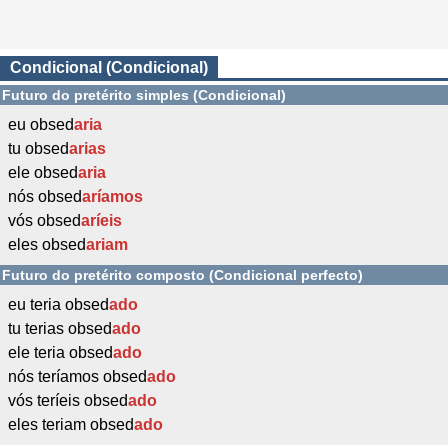
Condicional (Condicional)
Futuro do pretérito simples (Condicional)
eu obsed
aria
tu obsed
arias
ele obsed
aria
nós obsed
aríamos
vós obsed
aríeis
eles obsed
ariam
Futuro do pretérito composto (Condicional perfecto)
eu teria obsed
ado
tu terias obsed
ado
ele teria obsed
ado
nós teríamos obsed
ado
vós teríeis obsed
ado
eles teriam obsed
ado