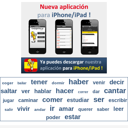
haber
tener
decir
venir
coger
dormir
bailar
cantar
hacer
saltar
ver
hablar
dar
correr
ser
comer
estudiar
caminar
escribir
jugar
ir
vivir
amar
leer
querer
saber
salir
andar
estar
poder