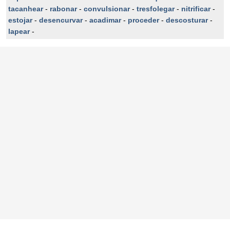
tacanhear
-
rabonar
-
convulsionar
-
tresfolegar
-
nitrificar
-
estojar
-
desencurvar
-
acadimar
-
proceder
-
descosturar
-
lapear
-