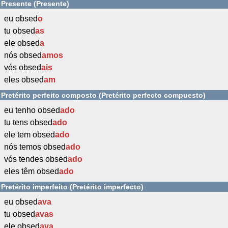
Presente (Presente)
eu obsed
o
tu obsed
as
ele obsed
a
nós obsed
amos
vós obsed
ais
eles obsed
am
Pretérito perfeito composto (Pretérito perfecto compuesto)
eu tenho obsed
ado
tu tens obsed
ado
ele tem obsed
ado
nós temos obsed
ado
vós tendes obsed
ado
eles têm obsed
ado
Pretérito imperfeito (Pretérito imperfecto)
eu obsed
ava
tu obsed
avas
ele obsed
ava