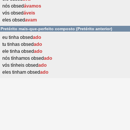
nós obsed
ávamos
vós obsed
áveis
eles obsed
avam
Pretérito mais-que-perfeito composto (Pretérito anterior)
eu tinha obsed
ado
tu tinhas obsed
ado
ele tinha obsed
ado
nós tínhamos obsed
ado
vós tínheis obsed
ado
eles tinham obsed
ado