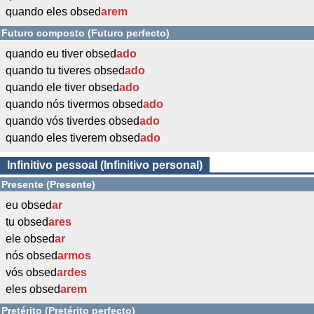
quando eles obsed
arem
Futuro composto (Futuro perfecto)
quando eu tiver obsed
ado
quando tu tiveres obsed
ado
quando ele tiver obsed
ado
quando nós tivermos obsed
ado
quando vós tiverdes obsed
ado
quando eles tiverem obsed
ado
Infinitivo pessoal (Infinitivo personal)
Presente (Presente)
eu obsed
ar
tu obsed
ares
ele obsed
ar
nós obsed
armos
vós obsed
ardes
eles obsed
arem
Pretérito (Pretérito perfecto)