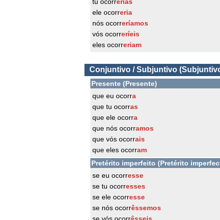
tu ocorr
erias
ele ocorr
eria
nós ocorr
eríamos
vós ocorr
eríeis
eles ocorr
eriam
Conjuntivo / Subjuntivo (Subjuntiv
Presente (Presente)
que eu ocorr
a
que tu ocorr
as
que ele ocorr
a
que nós ocorr
amos
que vós ocorr
ais
que eles ocorr
am
Pretérito imperfeito (Pretérito imperfec
se eu ocorr
esse
se tu ocorr
esses
se ele ocorr
esse
se nós ocorr
êssemos
se vós ocorr
êsseis