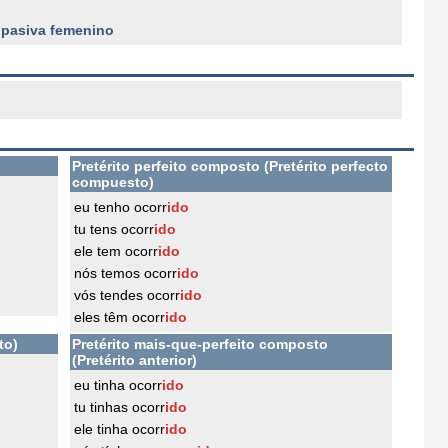
 pasiva femenino
Pretérito perfeito composto (Pretérito perfecto
compuesto)
eu tenho ocorr
ido
tu tens ocorr
ido
ele tem ocorr
ido
nós temos ocorr
ido
vós tendes ocorr
ido
eles têm ocorr
ido
to)
Pretérito mais-que-perfeito composto
(Pretérito anterior)
eu tinha ocorr
ido
tu tinhas ocorr
ido
ele tinha ocorr
ido