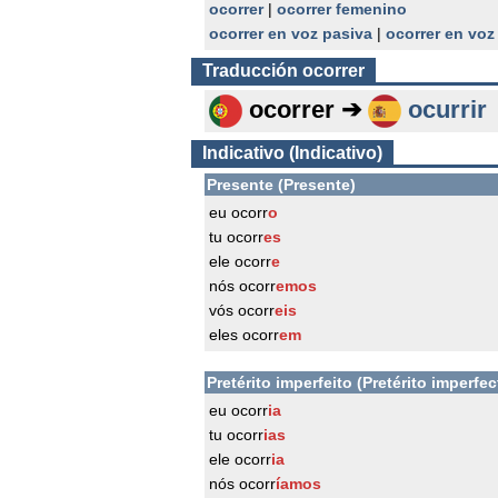
ocorrer
|
ocorrer femenino
ocorrer en voz pasiva
|
ocorrer en voz
Traducción
ocorrer
ocorrer ➔
ocurrir
Indicativo (Indicativo)
Presente (Presente)
eu ocorr
o
tu ocorr
es
ele ocorr
e
nós ocorr
emos
vós ocorr
eis
eles ocorr
em
Pretérito imperfeito (Pretérito imperfec
eu ocorr
ia
tu ocorr
ias
ele ocorr
ia
nós ocorr
íamos