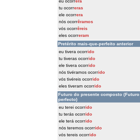
eu ocorr
era
tu ocorr
eras
ele ocorr
era
nós ocorr
êramos
vós ocorr
êreis
eles ocorr
eram
Pretérito mais-que-perfeito anterior
eu tivera ocorr
ido
tu tiveras ocorr
ido
ele tivera ocorr
ido
nós tivéramos ocorr
ido
vós tivéreis ocorr
ido
eles tiveram ocorr
ido
Futuro do presente composto (Futuro
perfecto)
eu terei ocorr
ido
tu terás ocorr
ido
ele terá ocorr
ido
nós teremos ocorr
ido
vós tereis ocorr
ido