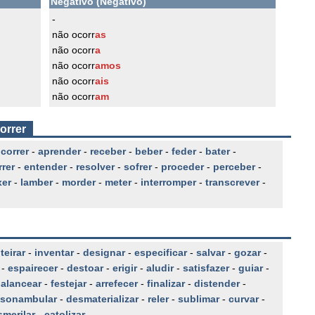
Negativo (Negativo)
-
não ocorr
as
não ocorr
a
não ocorr
amos
não ocorr
ais
não ocorr
am
orrer
-
correr
-
aprender
-
receber
-
beber
-
feder
-
bater
-
rer
-
entender
-
resolver
-
sofrer
-
proceder
-
perceber
-
er
-
lamber
-
morder
-
meter
-
interromper
-
transcrever
-
teirar
-
inventar
-
designar
-
especificar
-
salvar
-
gozar
-
-
espairecer
-
destoar
-
erigir
-
aludir
-
satisfazer
-
guiar
-
alancear
-
festejar
-
arrefecer
-
finalizar
-
distender
-
sonambular
-
desmaterializar
-
reler
-
sublimar
-
curvar
-
smerilar
-
catolizar
-