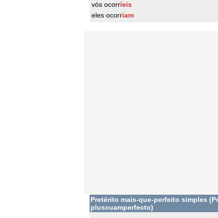
vós ocorr
íeis
eles ocorr
iam
Pretérito mais-que-perfeito simples (Pr
pluscuamperfecto)