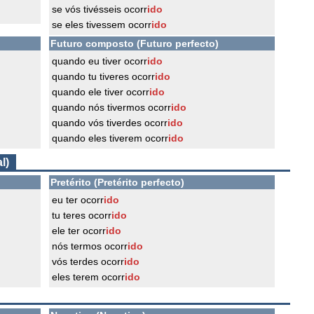
se vós tivésseis ocorr
ido
se eles tivessem ocorr
ido
Futuro composto (Futuro perfecto)
quando eu tiver ocorr
ido
quando tu tiveres ocorr
ido
quando ele tiver ocorr
ido
quando nós tivermos ocorr
ido
quando vós tiverdes ocorr
ido
quando eles tiverem ocorr
ido
l)
Pretérito (Pretérito perfecto)
eu ter ocorr
ido
tu teres ocorr
ido
ele ter ocorr
ido
nós termos ocorr
ido
vós terdes ocorr
ido
eles terem ocorr
ido