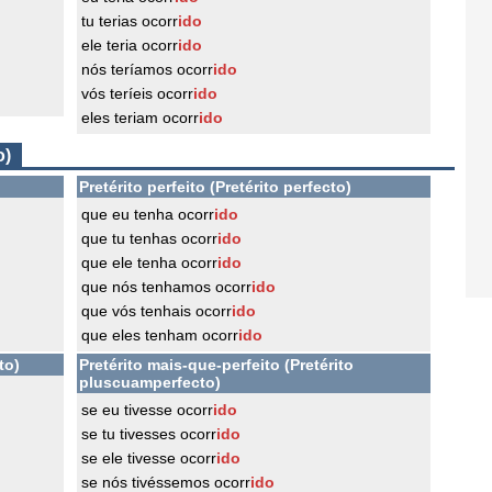
tu terias ocorr
ido
ele teria ocorr
ido
nós teríamos ocorr
ido
vós teríeis ocorr
ido
eles teriam ocorr
ido
o)
Pretérito perfeito (Pretérito perfecto)
que eu tenha ocorr
ido
que tu tenhas ocorr
ido
que ele tenha ocorr
ido
que nós tenhamos ocorr
ido
que vós tenhais ocorr
ido
que eles tenham ocorr
ido
to)
Pretérito mais-que-perfeito (Pretérito
pluscuamperfecto)
se eu tivesse ocorr
ido
se tu tivesses ocorr
ido
se ele tivesse ocorr
ido
se nós tivéssemos ocorr
ido