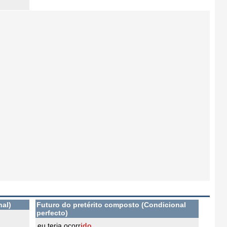
nal)
Futuro do pretérito composto (Condicional
perfecto)
eu teria ocorr
ido