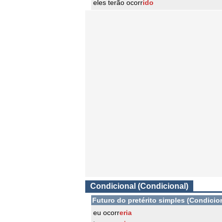
eles terão ocorr
ido
Condicional (Condicional)
Futuro do pretérito simples (Condicio
eu ocorr
eria