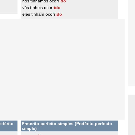
nós tínhamos ocorr
ido
vós tínheis ocorr
ido
eles tinham ocorr
ido
etérito
Pretérito perfeito simples (Pretérito perfecto
simple)