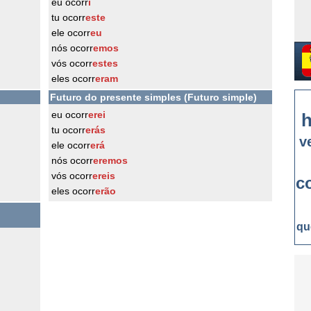
eu ocorr
i
tu ocorr
este
ele ocorr
eu
nós ocorr
emos
vós ocorr
estes
eles ocorr
eram
Futuro do presente simples (Futuro simple)
eu ocorr
erei
h
tu ocorr
erás
v
ele ocorr
erá
nós ocorr
eremos
vós ocorr
ereis
c
eles ocorr
erão
qu