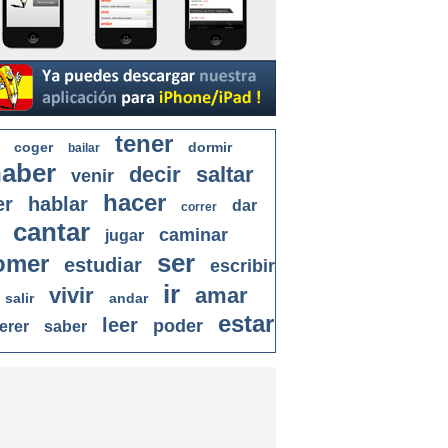
tener
coger
dormir
bailar
aber
decir
saltar
venir
hacer
er
hablar
dar
correr
cantar
caminar
jugar
ser
omer
estudiar
escribir
ir
vivir
amar
salir
andar
estar
leer
poder
erer
saber