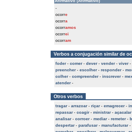
Afirmativo (Afirmativo)
-
ocorr
e
ocorr
a
ocorr
amos
ocorr
ei
ocorr
am
Verbos a conjugación similar de oc
foder
-
comer
-
dever
-
vender
-
viver
preencher
-
escolher
-
responder
-
mor
colher
-
compreender
-
inscrever
-
mex
atender
-
Otros verbos
tragar
-
arrazoar
-
riçar
-
emagrecer
-
in
repassar
-
coagir
-
ministrar
-
açacalar
analisar
-
corroer
-
mediar
-
remeter
-
b
despertar
-
parafusar
-
manufacturar
-
perceber
-
encaibrar
-
malgovernar
-
e