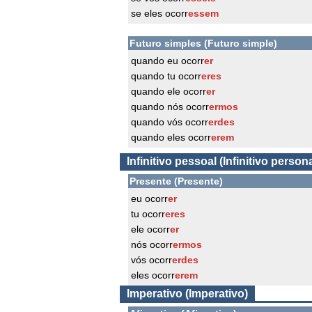
se eles ocorr
essem
Futuro simples (Futuro simple)
quando eu ocorr
er
quando tu ocorr
eres
quando ele ocorr
er
quando nós ocorr
ermos
quando vós ocorr
erdes
quando eles ocorr
erem
Infinitivo pessoal (Infinitivo persona
Presente (Presente)
eu ocorr
er
tu ocorr
eres
ele ocorr
er
nós ocorr
ermos
vós ocorr
erdes
eles ocorr
erem
Imperativo (Imperativo)