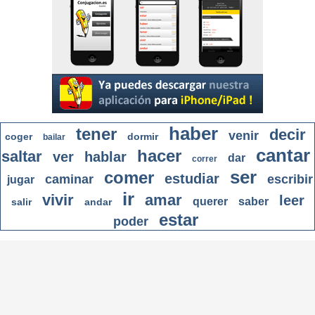
haber
tener
decir
venir
coger
dormir
bailar
cantar
hacer
saltar
ver
hablar
dar
correr
ser
comer
estudiar
caminar
escribir
jugar
ir
vivir
amar
leer
querer
saber
salir
andar
estar
poder