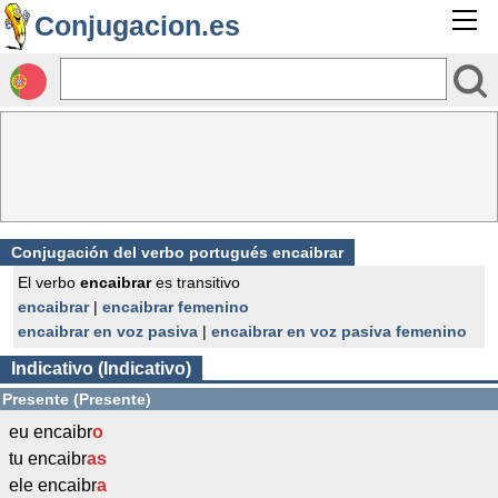
Conjugacion.es
Conjugación del verbo portugués encaibrar
El verbo
encaibrar
es transitivo
encaibrar
|
encaibrar femenino
encaibrar en voz pasiva
|
encaibrar en voz pasiva femenino
Indicativo (Indicativo)
Presente (Presente)
eu encaibr
o
tu encaibr
as
ele encaibr
a