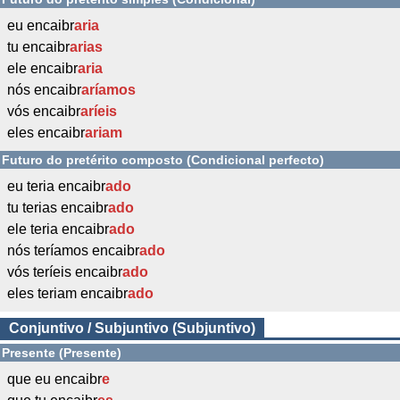
eu encaibr
aria
tu encaibr
arias
ele encaibr
aria
nós encaibr
aríamos
vós encaibr
aríeis
eles encaibr
ariam
Futuro do pretérito composto (Condicional perfecto)
eu teria encaibr
ado
tu terias encaibr
ado
ele teria encaibr
ado
nós teríamos encaibr
ado
vós teríeis encaibr
ado
eles teriam encaibr
ado
Conjuntivo / Subjuntivo (Subjuntivo)
Presente (Presente)
que eu encaibr
e