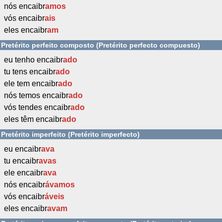
nós encaibr
amos
vós encaibr
ais
eles encaibr
am
Pretérito perfeito composto (Pretérito perfecto compuesto)
eu tenho encaibr
ado
tu tens encaibr
ado
ele tem encaibr
ado
nós temos encaibr
ado
vós tendes encaibr
ado
eles têm encaibr
ado
Pretérito imperfeito (Pretérito imperfecto)
eu encaibr
ava
tu encaibr
avas
ele encaibr
ava
nós encaibr
ávamos
vós encaibr
áveis
eles encaibr
avam