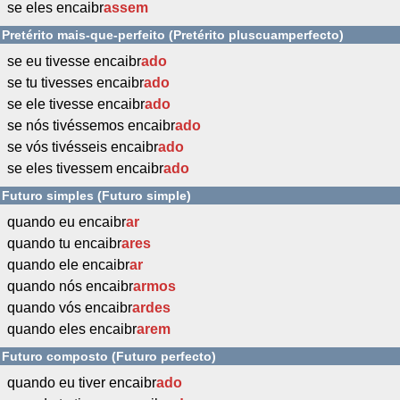
se eles encaibr
assem
Pretérito mais-que-perfeito (Pretérito pluscuamperfecto)
se eu tivesse encaibr
ado
se tu tivesses encaibr
ado
se ele tivesse encaibr
ado
se nós tivéssemos encaibr
ado
se vós tivésseis encaibr
ado
se eles tivessem encaibr
ado
Futuro simples (Futuro simple)
quando eu encaibr
ar
quando tu encaibr
ares
quando ele encaibr
ar
quando nós encaibr
armos
quando vós encaibr
ardes
quando eles encaibr
arem
Futuro composto (Futuro perfecto)
quando eu tiver encaibr
ado