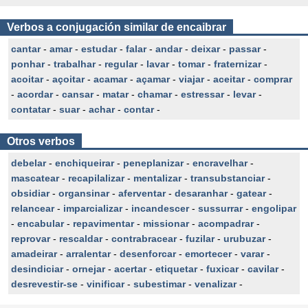
Verbos a conjugación similar de encaibrar
cantar
-
amar
-
estudar
-
falar
-
andar
-
deixar
-
passar
-
ponhar
-
trabalhar
-
regular
-
lavar
-
tomar
-
fraternizar
-
acoitar
-
açoitar
-
acamar
-
açamar
-
viajar
-
aceitar
-
comprar
-
acordar
-
cansar
-
matar
-
chamar
-
estressar
-
levar
-
contatar
-
suar
-
achar
-
contar
-
Otros verbos
debelar
-
enchiqueirar
-
peneplanizar
-
encravelhar
-
mascatear
-
recapilalizar
-
mentalizar
-
transubstanciar
-
obsidiar
-
organsinar
-
aferventar
-
desaranhar
-
gatear
-
relancear
-
imparcializar
-
incandescer
-
sussurrar
-
engolipar
-
encabular
-
repavimentar
-
missionar
-
acompadrar
-
reprovar
-
rescaldar
-
contrabracear
-
fuzilar
-
urubuzar
-
amadeirar
-
arralentar
-
desenforcar
-
emortecer
-
varar
-
desindiciar
-
ornejar
-
acertar
-
etiquetar
-
fuxicar
-
cavilar
-
desrevestir-se
-
vinificar
-
subestimar
-
venalizar
-