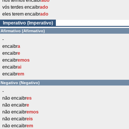
nós termos encaibr
ado
vós terdes encaibr
ado
eles terem encaibr
ado
Imperativo (Imperativo)
Afirmativo (Afirmativo)
-
encaibr
a
encaibr
e
encaibr
emos
encaibr
ai
encaibr
em
Negativo (Negativo)
-
não encaibr
es
não encaibr
e
não encaibr
emos
não encaibr
eis
não encaibr
em