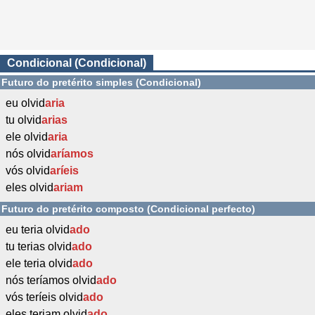
Condicional (Condicional)
Futuro do pretérito simples (Condicional)
eu olvid
aria
tu olvid
arias
ele olvid
aria
nós olvid
aríamos
vós olvid
aríeis
eles olvid
ariam
Futuro do pretérito composto (Condicional perfecto)
eu teria olvid
ado
tu terias olvid
ado
ele teria olvid
ado
nós teríamos olvid
ado
vós teríeis olvid
ado
eles teriam olvid
ado