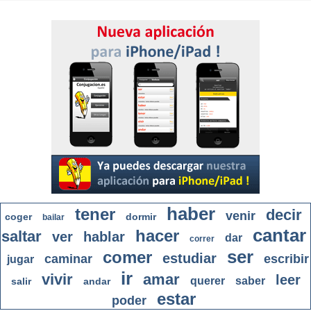
haber
tener
decir
venir
coger
dormir
bailar
cantar
hacer
saltar
ver
hablar
dar
correr
ser
comer
estudiar
caminar
escribir
jugar
ir
vivir
amar
leer
querer
saber
salir
andar
estar
poder