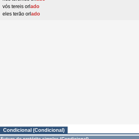
vós tereis orl
ado
eles terão orl
ado
Condicional (Condicional)
Futuro do pretérito simples (Condicional)