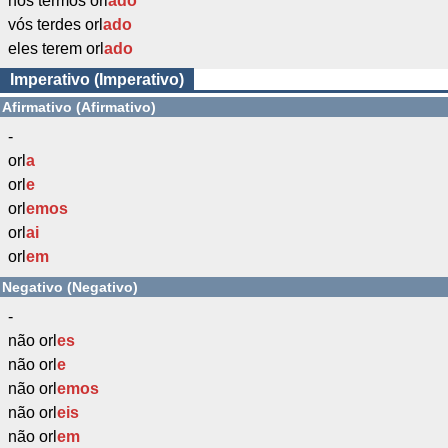
nós termos orl
ado
vós terdes orl
ado
eles terem orl
ado
Imperativo (Imperativo)
Afirmativo (Afirmativo)
-
orl
a
orl
e
orl
emos
orl
ai
orl
em
Negativo (Negativo)
-
não orl
es
não orl
e
não orl
emos
não orl
eis
não orl
em