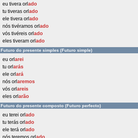
eu tivera orl
ado
tu tiveras orl
ado
ele tivera orl
ado
nós tivéramos orl
ado
vós tivéreis orl
ado
eles tiveram orl
ado
Futuro do presente simples (Futuro simple)
eu orl
arei
tu orl
arás
ele orl
ará
nós orl
aremos
vós orl
areis
eles orl
arão
Futuro do presente composto (Futuro perfecto)
eu terei orl
ado
tu terás orl
ado
ele terá orl
ado
nós teremos orl
ado