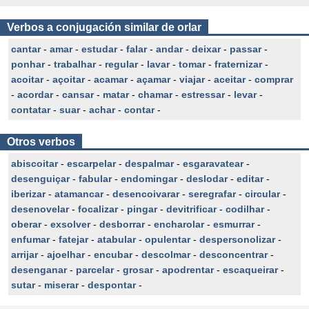
Verbos a conjugación similar de orlar
cantar
-
amar
-
estudar
-
falar
-
andar
-
deixar
-
passar
-
ponhar
-
trabalhar
-
regular
-
lavar
-
tomar
-
fraternizar
-
acoitar
-
açoitar
-
acamar
-
açamar
-
viajar
-
aceitar
-
comprar
-
acordar
-
cansar
-
matar
-
chamar
-
estressar
-
levar
-
contatar
-
suar
-
achar
-
contar
-
Otros verbos
abiscoitar
-
escarpelar
-
despalmar
-
esgaravatear
-
desenguiçar
-
fabular
-
endomingar
-
deslodar
-
editar
-
iberizar
-
atamancar
-
desencoivarar
-
seregrafar
-
circular
-
desenovelar
-
focalizar
-
pingar
-
devitrificar
-
codilhar
-
oberar
-
exsolver
-
desborrar
-
encharolar
-
esmurrar
-
enfumar
-
fatejar
-
atabular
-
opulentar
-
despersonolizar
-
arrijar
-
ajoelhar
-
encubar
-
descolmar
-
desconcentrar
-
desenganar
-
parcelar
-
grosar
-
apodrentar
-
escaqueirar
-
sutar
-
miserar
-
despontar
-