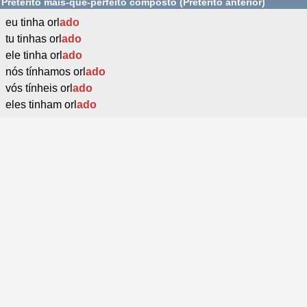
Pretérito mais-que-perfeito composto (Pretérito anterior)
eu tinha orl
ado
tu tinhas orl
ado
ele tinha orl
ado
nós tínhamos orl
ado
vós tínheis orl
ado
eles tinham orl
ado