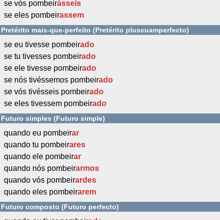
se vós pombeir
ásseis
se eles pombeir
assem
Pretérito mais-que-perfeito (Pretérito pluscuamperfecto)
se eu tivesse pombeir
ado
se tu tivesses pombeir
ado
se ele tivesse pombeir
ado
se nós tivéssemos pombeir
ado
se vós tivésseis pombeir
ado
se eles tivessem pombeir
ado
Futuro simples (Futuro simple)
quando eu pombeir
ar
quando tu pombeir
ares
quando ele pombeir
ar
quando nós pombeir
armos
quando vós pombeir
ardes
quando eles pombeir
arem
Futuro composto (Futuro perfecto)