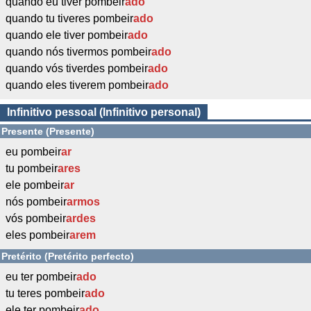
quando eu tiver pombeir
ado
quando tu tiveres pombeir
ado
quando ele tiver pombeir
ado
quando nós tivermos pombeir
ado
quando vós tiverdes pombeir
ado
quando eles tiverem pombeir
ado
Infinitivo pessoal (Infinitivo personal)
Presente (Presente)
eu pombeir
ar
tu pombeir
ares
ele pombeir
ar
nós pombeir
armos
vós pombeir
ardes
eles pombeir
arem
Pretérito (Pretérito perfecto)
eu ter pombeir
ado
tu teres pombeir
ado
ele ter pombeir
ado