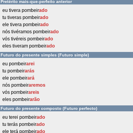
Pretérito mais-que-perfeito anterior
eu tivera pombeir
ado
tu tiveras pombeir
ado
ele tivera pombeir
ado
nós tivéramos pombeir
ado
vós tivéreis pombeir
ado
eles tiveram pombeir
ado
Futuro do presente simples (Futuro simple)
eu pombeir
arei
tu pombeir
arás
ele pombeir
ará
nós pombeir
aremos
vós pombeir
areis
eles pombeir
arão
Futuro do presente composto (Futuro perfecto)
eu terei pombeir
ado
tu terás pombeir
ado
ele terá pombeir
ado