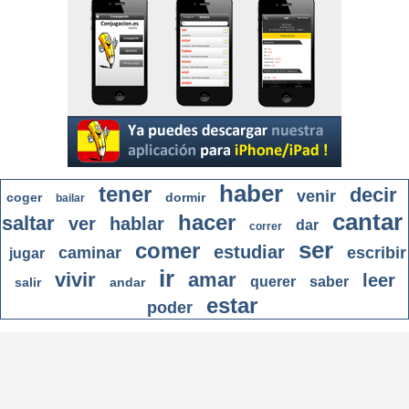
haber
tener
decir
venir
coger
dormir
bailar
cantar
hacer
saltar
ver
hablar
dar
correr
ser
comer
estudiar
caminar
escribir
jugar
ir
vivir
amar
leer
querer
saber
salir
andar
estar
poder