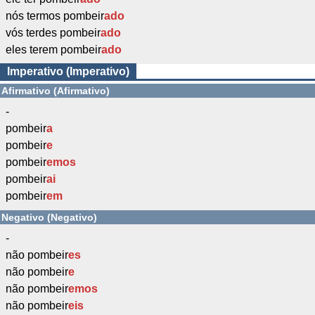
nós termos pombeir
ado
vós terdes pombeir
ado
eles terem pombeir
ado
Imperativo (Imperativo)
Afirmativo (Afirmativo)
-
pombeir
a
pombeir
e
pombeir
emos
pombeir
ai
pombeir
em
Negativo (Negativo)
-
não pombeir
es
não pombeir
e
não pombeir
emos
não pombeir
eis