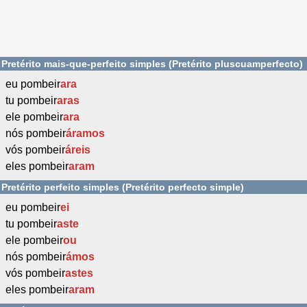
Pretérito mais-que-perfeito simples (Pretérito pluscuamperfecto)
eu pombeir
ara
tu pombeir
aras
ele pombeir
ara
nós pombeir
áramos
vós pombeir
áreis
eles pombeir
aram
Pretérito perfeito simples (Pretérito perfecto simple)
eu pombeir
ei
tu pombeir
aste
ele pombeir
ou
nós pombeir
ámos
vós pombeir
astes
eles pombeir
aram