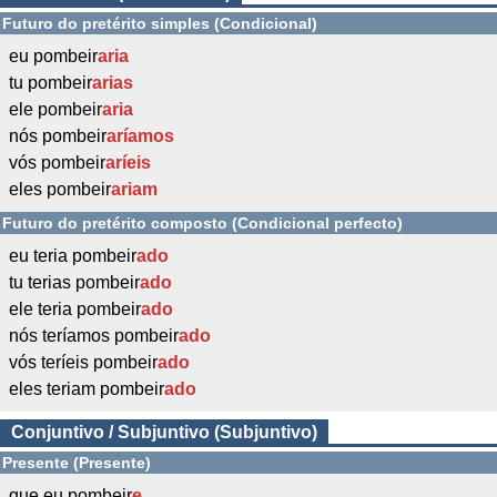
Futuro do pretérito simples (Condicional)
eu pombeir
aria
tu pombeir
arias
ele pombeir
aria
nós pombeir
aríamos
vós pombeir
aríeis
eles pombeir
ariam
Futuro do pretérito composto (Condicional perfecto)
eu teria pombeir
ado
tu terias pombeir
ado
ele teria pombeir
ado
nós teríamos pombeir
ado
vós teríeis pombeir
ado
eles teriam pombeir
ado
Conjuntivo / Subjuntivo (Subjuntivo)
Presente (Presente)
que eu pombeir
e