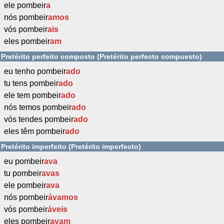
ele pombeir
a
nós pombeir
amos
vós pombeir
ais
eles pombeir
am
Pretérito perfeito composto (Pretérito perfecto compuesto)
eu tenho pombeir
ado
tu tens pombeir
ado
ele tem pombeir
ado
nós temos pombeir
ado
vós tendes pombeir
ado
eles têm pombeir
ado
Pretérito imperfeito (Pretérito imperfecto)
eu pombeir
ava
tu pombeir
avas
ele pombeir
ava
nós pombeir
ávamos
vós pombeir
áveis
eles pombeir
avam