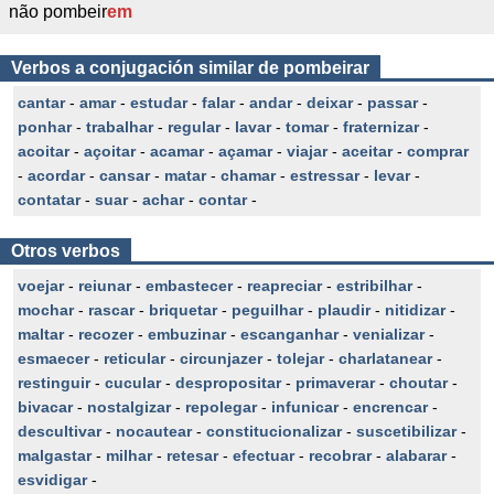
não pombeir
em
Verbos a conjugación similar de pombeirar
cantar
-
amar
-
estudar
-
falar
-
andar
-
deixar
-
passar
-
ponhar
-
trabalhar
-
regular
-
lavar
-
tomar
-
fraternizar
-
acoitar
-
açoitar
-
acamar
-
açamar
-
viajar
-
aceitar
-
comprar
-
acordar
-
cansar
-
matar
-
chamar
-
estressar
-
levar
-
contatar
-
suar
-
achar
-
contar
-
Otros verbos
voejar
-
reiunar
-
embastecer
-
reapreciar
-
estribilhar
-
mochar
-
rascar
-
briquetar
-
peguilhar
-
plaudir
-
nitidizar
-
maltar
-
recozer
-
embuzinar
-
escanganhar
-
venializar
-
esmaecer
-
reticular
-
circunjazer
-
tolejar
-
charlatanear
-
restinguir
-
cucular
-
despropositar
-
primaverar
-
choutar
-
bivacar
-
nostalgizar
-
repolegar
-
infunicar
-
encrencar
-
descultivar
-
nocautear
-
constitucionalizar
-
suscetibilizar
-
malgastar
-
milhar
-
retesar
-
efectuar
-
recobrar
-
alabarar
-
esvidigar
-