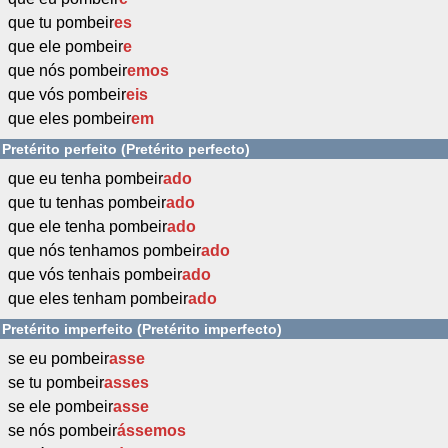
que tu pombeir
es
que ele pombeir
e
que nós pombeir
emos
que vós pombeir
eis
que eles pombeir
em
Pretérito perfeito (Pretérito perfecto)
que eu tenha pombeir
ado
que tu tenhas pombeir
ado
que ele tenha pombeir
ado
que nós tenhamos pombeir
ado
que vós tenhais pombeir
ado
que eles tenham pombeir
ado
Pretérito imperfeito (Pretérito imperfecto)
se eu pombeir
asse
se tu pombeir
asses
se ele pombeir
asse
se nós pombeir
ássemos