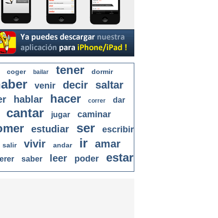
tener
coger
dormir
bailar
aber
decir
saltar
venir
hacer
er
hablar
dar
correr
cantar
caminar
jugar
ser
omer
estudiar
escribir
ir
vivir
amar
salir
andar
estar
leer
poder
erer
saber