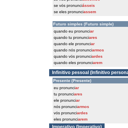
se vós pronunci
ásseis
se eles pronunci
assem
Futuro simples (Futuro simple)
quando eu pronunci
ar
quando tu pronunci
ares
quando ele pronunci
ar
quando nós pronunci
armos
quando vós pronunci
ardes
quando eles pronunci
arem
Infinitivo pessoal (Infinitivo persona
Presente (Presente)
eu pronunci
ar
tu pronunci
ares
ele pronunci
ar
nós pronunci
armos
vós pronunci
ardes
eles pronunci
arem
Imperativo (Imperativo)