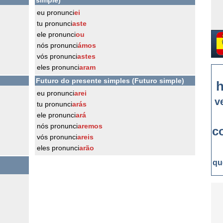
simple)
eu pronunci
ei
tu pronunci
aste
ele pronunci
ou
nós pronunci
ámos
vós pronunci
astes
eles pronunci
aram
Futuro do presente simples (Futuro simple)
h
eu pronunci
arei
v
tu pronunci
arás
ele pronunci
ará
nós pronunci
aremos
c
vós pronunci
areis
eles pronunci
arão
qu