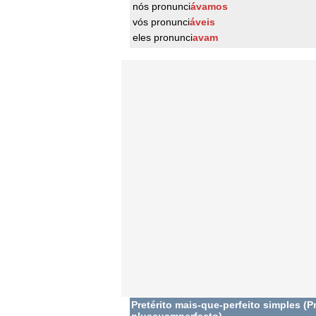
nós pronunci
ávamos
vós pronunci
áveis
eles pronunci
avam
Pretérito mais-que-perfeito simples (Pr