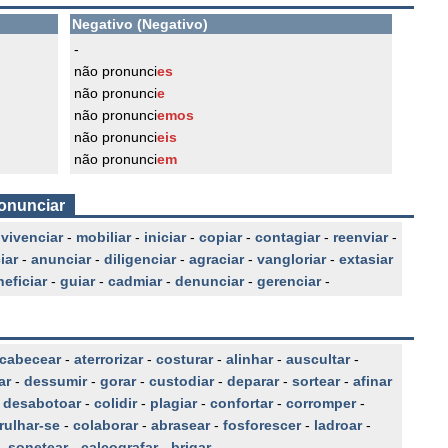
Negativo (Negativo)
-
não pronunci
es
não pronunci
e
não pronunci
emos
não pronunci
eis
não pronunci
em
ronunciar
-
vivenciar
-
mobiliar
-
iniciar
-
copiar
-
contagiar
-
reenviar
-
iar
-
anunciar
-
diligenciar
-
agraciar
-
vangloriar
-
extasiar
eficiar
-
guiar
-
cadmiar
-
denunciar
-
gerenciar
-
cabecear
-
aterrorizar
-
costurar
-
alinhar
-
auscultar
-
ar
-
dessumir
-
gorar
-
custodiar
-
deparar
-
sortear
-
afinar
-
desabotoar
-
colidir
-
plagiar
-
confortar
-
corromper
-
frulhar-se
-
colaborar
-
abrasear
-
fosforescer
-
ladroar
-
-
sonetear
-
calcografar
-
brigar
-