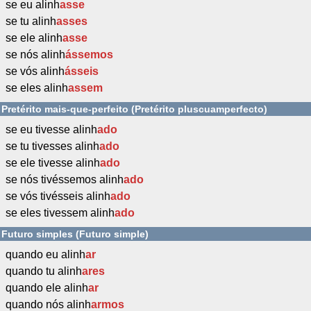
se eu alinh
asse
se tu alinh
asses
se ele alinh
asse
se nós alinh
ássemos
se vós alinh
ásseis
se eles alinh
assem
Pretérito mais-que-perfeito (Pretérito pluscuamperfecto)
se eu tivesse alinh
ado
se tu tivesses alinh
ado
se ele tivesse alinh
ado
se nós tivéssemos alinh
ado
se vós tivésseis alinh
ado
se eles tivessem alinh
ado
Futuro simples (Futuro simple)
quando eu alinh
ar
quando tu alinh
ares
quando ele alinh
ar
quando nós alinh
armos