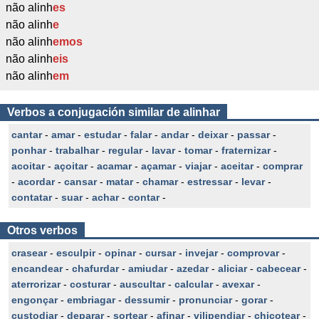
não alinh
es
não alinh
e
não alinh
emos
não alinh
eis
não alinh
em
Verbos a conjugación similar de alinhar
cantar
-
amar
-
estudar
-
falar
-
andar
-
deixar
-
passar
-
ponhar
-
trabalhar
-
regular
-
lavar
-
tomar
-
fraternizar
-
acoitar
-
açoitar
-
acamar
-
açamar
-
viajar
-
aceitar
-
comprar
-
acordar
-
cansar
-
matar
-
chamar
-
estressar
-
levar
-
contatar
-
suar
-
achar
-
contar
-
Otros verbos
crasear
-
esculpir
-
opinar
-
cursar
-
invejar
-
comprovar
-
encandear
-
chafurdar
-
amiudar
-
azedar
-
aliciar
-
cabecear
-
aterrorizar
-
costurar
-
auscultar
-
calcular
-
avexar
-
engonçar
-
embriagar
-
dessumir
-
pronunciar
-
gorar
-
custodiar
-
deparar
-
sortear
-
afinar
-
vilipendiar
-
chicotear
-