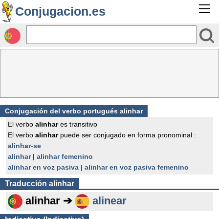
Conjugacion.es
Conjugación del verbo portugués alinhar
El verbo
alinhar
es transitivo
El verbo
alinhar
puede ser conjugado en forma pronominal :
alinhar-se
alinhar
|
alinhar femenino
alinhar en voz pasiva
|
alinhar en voz pasiva femenino
Traducción
alinhar
alinhar ➔
alinear