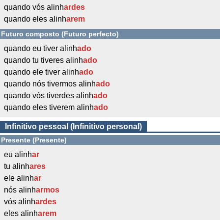
quando vós alinh
ardes
quando eles alinh
arem
Futuro composto (Futuro perfecto)
quando eu tiver alinh
ado
quando tu tiveres alinh
ado
quando ele tiver alinh
ado
quando nós tivermos alinh
ado
quando vós tiverdes alinh
ado
quando eles tiverem alinh
ado
Infinitivo pessoal (Infinitivo personal)
Presente (Presente)
eu alinh
ar
tu alinh
ares
ele alinh
ar
nós alinh
armos
vós alinh
ardes
eles alinh
arem