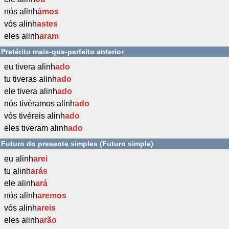
nós alinh
ámos
vós alinh
astes
eles alinh
aram
Pretérito mais-que-perfeito anterior
eu tivera alinh
ado
tu tiveras alinh
ado
ele tivera alinh
ado
nós tivéramos alinh
ado
vós tivéreis alinh
ado
eles tiveram alinh
ado
Futuro do presente simples (Futuro simple)
eu alinh
arei
tu alinh
arás
ele alinh
ará
nós alinh
aremos
vós alinh
areis
eles alinh
arão