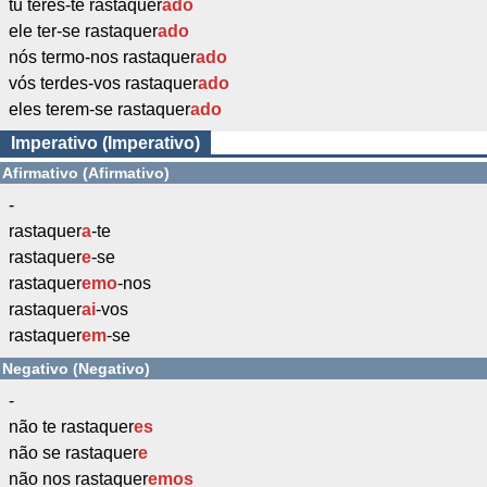
tu teres-te rastaquer
ado
ele ter-se rastaquer
ado
nós termo-nos rastaquer
ado
vós terdes-vos rastaquer
ado
eles terem-se rastaquer
ado
Imperativo (Imperativo)
Afirmativo (Afirmativo)
-
rastaquer
a
-te
rastaquer
e
-se
rastaquer
emo
-nos
rastaquer
ai
-vos
rastaquer
em
-se
Negativo (Negativo)
-
não te rastaquer
es
não se rastaquer
e
não nos rastaquer
emos