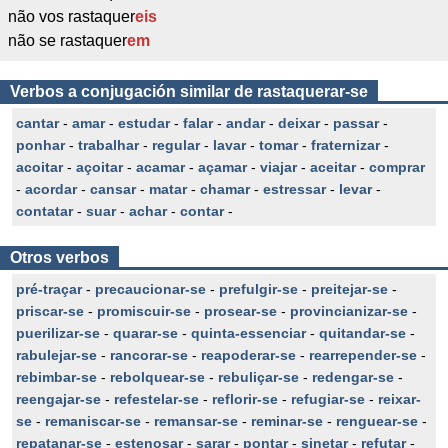
não vos rastaquer
eis
não se rastaquer
em
Verbos a conjugación similar de rastaquerar-se
cantar
-
amar
-
estudar
-
falar
-
andar
-
deixar
-
passar
-
ponhar
-
trabalhar
-
regular
-
lavar
-
tomar
-
fraternizar
-
acoitar
-
açoitar
-
acamar
-
açamar
-
viajar
-
aceitar
-
comprar
-
acordar
-
cansar
-
matar
-
chamar
-
estressar
-
levar
-
contatar
-
suar
-
achar
-
contar
-
Otros verbos
pré-traçar
-
precaucionar-se
-
prefulgir-se
-
preitejar-se
-
priscar-se
-
promiscuir-se
-
prosear-se
-
provincianizar-se
-
puerilizar-se
-
quarar-se
-
quinta-essenciar
-
quitandar-se
-
rabulejar-se
-
rancorar-se
-
reapoderar-se
-
rearrepender-se
-
rebimbar-se
-
rebolquear-se
-
rebuliçar-se
-
redengar-se
-
reengajar-se
-
refestelar-se
-
reflorir-se
-
refugiar-se
-
reixar-
se
-
remaniscar-se
-
remansar-se
-
reminar-se
-
renguear-se
-
repatanar-se
-
estenosar
-
sarar
-
pontar
-
sinetar
-
refutar
-