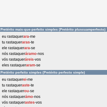
Pretérito mais-que-perfeito simples (Pretérito pluscuamperfecto)
eu rastaquer
ara
-me
tu rastaquer
aras
-te
ele rastaquer
ara
-se
nós rastaquer
áramo
-nos
vós rastaquer
áreis
-vos
eles rastaquer
aram
-se
Pretérito perfeito simples (Pretérito perfecto simple)
eu rastaquer
ei
-me
tu rastaquer
aste
-te
ele rastaquer
ou
-se
nós rastaquer
ámo
-nos
vós rastaquer
astes
-vos