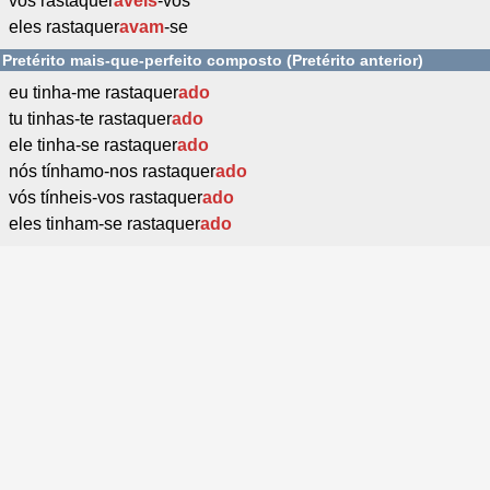
vós rastaquer
áveis
-vos
eles rastaquer
avam
-se
Pretérito mais-que-perfeito composto (Pretérito anterior)
eu tinha-me rastaquer
ado
tu tinhas-te rastaquer
ado
ele tinha-se rastaquer
ado
nós tínhamo-nos rastaquer
ado
vós tínheis-vos rastaquer
ado
eles tinham-se rastaquer
ado