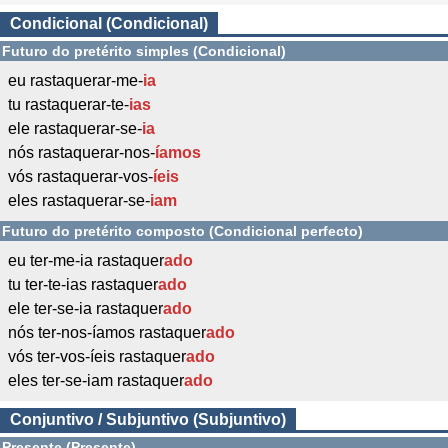
Condicional (Condicional)
Futuro do pretérito simples (Condicional)
eu rastaquerar-me-
ia
tu rastaquerar-te-
ias
ele rastaquerar-se-
ia
nós rastaquerar-nos-
íamos
vós rastaquerar-vos-
íeis
eles rastaquerar-se-
iam
Futuro do pretérito composto (Condicional perfecto)
eu ter-me-ia rastaquer
ado
tu ter-te-ias rastaquer
ado
ele ter-se-ia rastaquer
ado
nós ter-nos-íamos rastaquer
ado
vós ter-vos-íeis rastaquer
ado
eles ter-se-iam rastaquer
ado
Conjuntivo / Subjuntivo (Subjuntivo)
Presente (Presente)