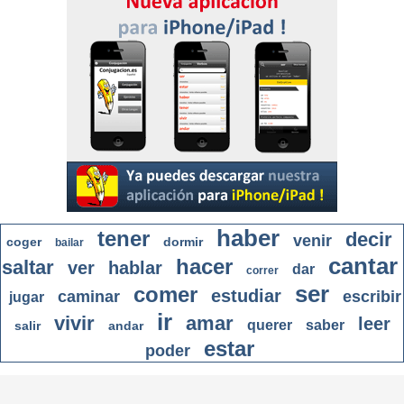
haber
tener
decir
venir
coger
dormir
bailar
cantar
hacer
saltar
ver
hablar
dar
correr
ser
comer
estudiar
caminar
escribir
jugar
ir
vivir
amar
leer
querer
saber
salir
andar
estar
poder