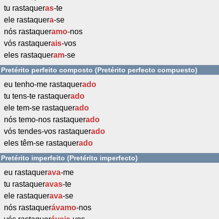
tu rastaquer
as
-te
ele rastaquer
a
-se
nós rastaquer
amo
-nos
vós rastaquer
ais
-vos
eles rastaquer
am
-se
Pretérito perfeito composto (Pretérito perfecto compuesto)
eu tenho-me rastaquer
ado
tu tens-te rastaquer
ado
ele tem-se rastaquer
ado
nós temo-nos rastaquer
ado
vós tendes-vos rastaquer
ado
eles têm-se rastaquer
ado
Pretérito imperfeito (Pretérito imperfecto)
eu rastaquer
ava
-me
tu rastaquer
avas
-te
ele rastaquer
ava
-se
nós rastaquer
ávamo
-nos