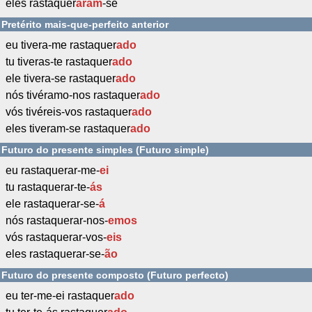
eles rastaquer
aram
-se
Pretérito mais-que-perfeito anterior
eu tivera-me rastaquer
ado
tu tiveras-te rastaquer
ado
ele tivera-se rastaquer
ado
nós tivéramo-nos rastaquer
ado
vós tivéreis-vos rastaquer
ado
eles tiveram-se rastaquer
ado
Futuro do presente simples (Futuro simple)
eu rastaquerar-me-
ei
tu rastaquerar-te-
ás
ele rastaquerar-se-
á
nós rastaquerar-nos-
emos
vós rastaquerar-vos-
eis
eles rastaquerar-se-
ão
Futuro do presente composto (Futuro perfecto)
eu ter-me-ei rastaquer
ado