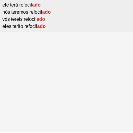
ele terá refocil
ado
nós teremos refocil
ado
vós tereis refocil
ado
eles terão refocil
ado