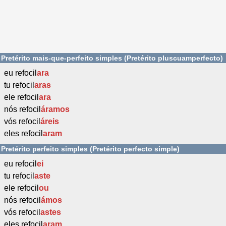
Pretérito mais-que-perfeito simples (Pretérito pluscuamperfecto)
eu refocil
ara
tu refocil
aras
ele refocil
ara
nós refocil
áramos
vós refocil
áreis
eles refocil
aram
Pretérito perfeito simples (Pretérito perfecto simple)
eu refocil
ei
tu refocil
aste
ele refocil
ou
nós refocil
ámos
vós refocil
astes
eles refocil
aram