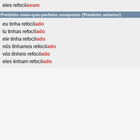
eles refocil
avam
Pretérito mais-que-perfeito composto (Pretérito anterior)
eu tinha refocil
ado
tu tinhas refocil
ado
ele tinha refocil
ado
nós tínhamos refocil
ado
vós tínheis refocil
ado
eles tinham refocil
ado