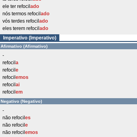
ele ter refocil
ado
nós termos refocil
ado
vós terdes refocil
ado
eles terem refocil
ado
Imperativo (Imperativo)
Afirmativo (Afirmativo)
-
refocil
a
refocil
e
refocil
emos
refocil
ai
refocil
em
Negativo (Negativo)
-
não refocil
es
não refocil
e
não refocil
emos