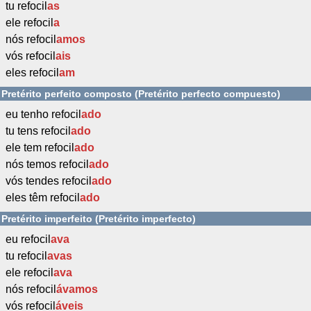
tu refocil
as
ele refocil
a
nós refocil
amos
vós refocil
ais
eles refocil
am
Pretérito perfeito composto (Pretérito perfecto compuesto)
eu tenho refocil
ado
tu tens refocil
ado
ele tem refocil
ado
nós temos refocil
ado
vós tendes refocil
ado
eles têm refocil
ado
Pretérito imperfeito (Pretérito imperfecto)
eu refocil
ava
tu refocil
avas
ele refocil
ava
nós refocil
ávamos
vós refocil
áveis