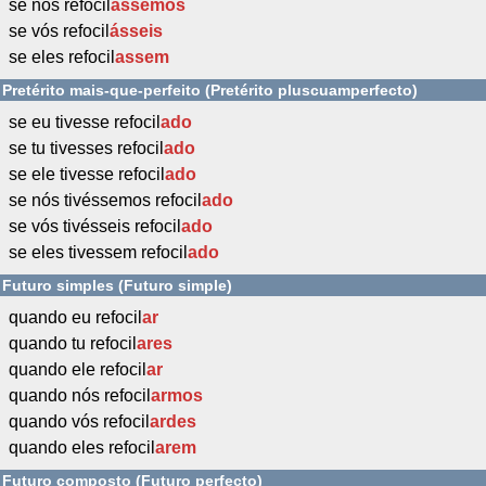
se nós refocil
ássemos
se vós refocil
ásseis
se eles refocil
assem
Pretérito mais-que-perfeito (Pretérito pluscuamperfecto)
se eu tivesse refocil
ado
se tu tivesses refocil
ado
se ele tivesse refocil
ado
se nós tivéssemos refocil
ado
se vós tivésseis refocil
ado
se eles tivessem refocil
ado
Futuro simples (Futuro simple)
quando eu refocil
ar
quando tu refocil
ares
quando ele refocil
ar
quando nós refocil
armos
quando vós refocil
ardes
quando eles refocil
arem
Futuro composto (Futuro perfecto)