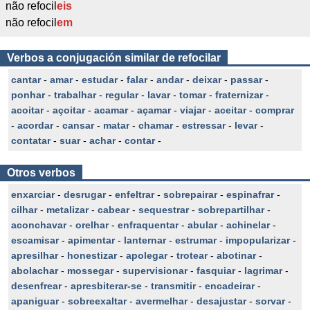
não refocil
eis
não refocil
em
Verbos a conjugación similar de refocilar
cantar
-
amar
-
estudar
-
falar
-
andar
-
deixar
-
passar
-
ponhar
-
trabalhar
-
regular
-
lavar
-
tomar
-
fraternizar
-
acoitar
-
açoitar
-
acamar
-
açamar
-
viajar
-
aceitar
-
comprar
-
acordar
-
cansar
-
matar
-
chamar
-
estressar
-
levar
-
contatar
-
suar
-
achar
-
contar
-
Otros verbos
enxarciar
-
desrugar
-
enfeltrar
-
sobrepairar
-
espinafrar
-
cilhar
-
metalizar
-
cabear
-
sequestrar
-
sobrepartilhar
-
aconchavar
-
orelhar
-
enfraquentar
-
abular
-
achinelar
-
escamisar
-
apimentar
-
lanternar
-
estrumar
-
impopularizar
-
apresilhar
-
honestizar
-
apolegar
-
trotear
-
abotinar
-
abolachar
-
mossegar
-
supervisionar
-
fasquiar
-
lagrimar
-
desenfrear
-
apresbiterar-se
-
transmitir
-
encadeirar
-
apaniguar
-
sobreexaltar
-
avermelhar
-
desajustar
-
sorvar
-