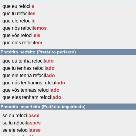
que eu refocil
e
que tu refocil
es
que ele refocil
e
que nós refocil
emos
que vós refocil
eis
que eles refocil
em
Pretérito perfeito (Pretérito perfecto)
que eu tenha refocil
ado
que tu tenhas refocil
ado
que ele tenha refocil
ado
que nós tenhamos refocil
ado
que vós tenhais refocil
ado
que eles tenham refocil
ado
Pretérito imperfeito (Pretérito imperfecto)
se eu refocil
asse
se tu refocil
asses
se ele refocil
asse