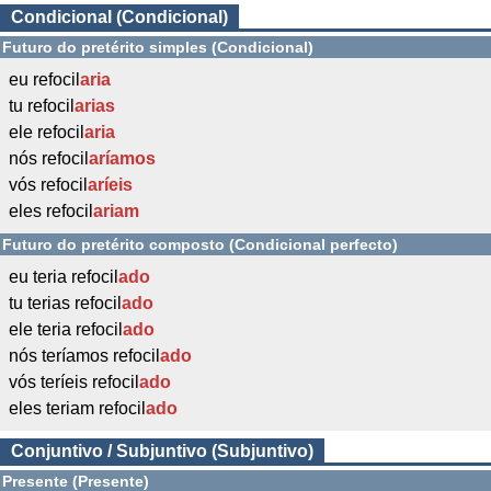
Condicional (Condicional)
Futuro do pretérito simples (Condicional)
eu refocil
aria
tu refocil
arias
ele refocil
aria
nós refocil
aríamos
vós refocil
aríeis
eles refocil
ariam
Futuro do pretérito composto (Condicional perfecto)
eu teria refocil
ado
tu terias refocil
ado
ele teria refocil
ado
nós teríamos refocil
ado
vós teríeis refocil
ado
eles teriam refocil
ado
Conjuntivo / Subjuntivo (Subjuntivo)
Presente (Presente)