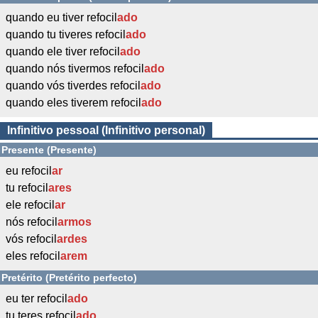
quando eu tiver refocil
ado
quando tu tiveres refocil
ado
quando ele tiver refocil
ado
quando nós tivermos refocil
ado
quando vós tiverdes refocil
ado
quando eles tiverem refocil
ado
Infinitivo pessoal (Infinitivo personal)
Presente (Presente)
eu refocil
ar
tu refocil
ares
ele refocil
ar
nós refocil
armos
vós refocil
ardes
eles refocil
arem
Pretérito (Pretérito perfecto)
eu ter refocil
ado
tu teres refocil
ado