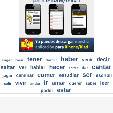
haber
tener
decir
venir
coger
dormir
bailar
cantar
hacer
saltar
ver
hablar
dar
correr
ser
comer
estudiar
caminar
escribir
jugar
ir
vivir
amar
leer
querer
saber
salir
andar
estar
poder