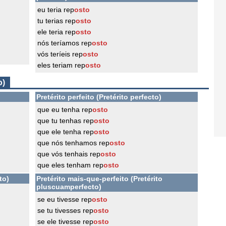
eu teria rep
osto
tu terias rep
osto
ele teria rep
osto
nós teríamos rep
osto
vós teríeis rep
osto
eles teriam rep
osto
o)
Pretérito perfeito (Pretérito perfecto)
que eu tenha rep
osto
que tu tenhas rep
osto
que ele tenha rep
osto
que nós tenhamos rep
osto
que vós tenhais rep
osto
que eles tenham rep
osto
to)
Pretérito mais-que-perfeito (Pretérito
pluscuamperfecto)
se eu tivesse rep
osto
se tu tivesses rep
osto
se ele tivesse rep
osto