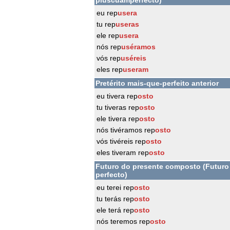
pluscuamperfecto)
eu rep
usera
tu rep
useras
ele rep
usera
nós rep
uséramos
vós rep
uséreis
eles rep
useram
Pretérito mais-que-perfeito anterior
eu tivera rep
osto
tu tiveras rep
osto
ele tivera rep
osto
nós tivéramos rep
osto
vós tivéreis rep
osto
eles tiveram rep
osto
Futuro do presente composto (Futuro
perfecto)
eu terei rep
osto
tu terás rep
osto
ele terá rep
osto
nós teremos rep
osto