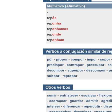
Afirmativo (Afirmativo)
-
rep
ôe
rep
onha
rep
onhamos
rep
onde
rep
onham
Verbos a conjugación similar de re
pôr
-
propor
-
compor
-
impor
-
supor
predispor
-
contrapor
-
pressupor
-
so
decompor
-
superpor
-
descompor
-
p
subpor
-
repropor
-
Otros verbos
sumir
-
entristecer
-
esgarçar
-
flexion
-
acoroçoar
-
guardar
-
admitir
-
agredi
interver
-
diferençar
-
repercutir
-
disp
-
acompanhar
-
desculpar
-
encocurut