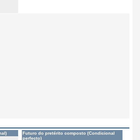
nal)
Futuro do pretérito composto (Condicional
perfecto)