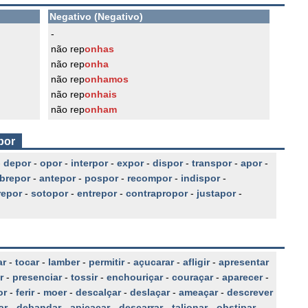
Negativo (Negativo)
-
não rep
onhas
não rep
onha
não rep
onhamos
não rep
onhais
não rep
onham
por
-
depor
-
opor
-
interpor
-
expor
-
dispor
-
transpor
-
apor
-
brepor
-
antepor
-
pospor
-
recompor
-
indispor
-
repor
-
sotopor
-
entrepor
-
contrapropor
-
justapor
-
ar
-
tocar
-
lamber
-
permitir
-
açucarar
-
afligir
-
apresentar
r
-
presenciar
-
tossir
-
enchouriçar
-
couraçar
-
aparecer
-
or
-
ferir
-
moer
-
descalçar
-
deslaçar
-
ameaçar
-
descrever
ar
-
debandar
-
apicaçar
-
descarrar
-
talionar
-
obstipar
-