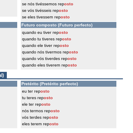
se nós tivéssemos rep
osto
se vós tivésseis rep
osto
se eles tivessem rep
osto
Futuro composto (Futuro perfecto)
quando eu tiver rep
osto
quando tu tiveres rep
osto
quando ele tiver rep
osto
quando nós tivermos rep
osto
quando vós tiverdes rep
osto
quando eles tiverem rep
osto
l)
Pretérito (Pretérito perfecto)
eu ter rep
osto
tu teres rep
osto
ele ter rep
osto
nós termos rep
osto
vós terdes rep
osto
eles terem rep
osto