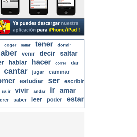
tener
coger
dormir
bailar
aber
decir
saltar
venir
hacer
er
hablar
dar
correr
cantar
caminar
jugar
ser
omer
estudiar
escribir
ir
vivir
amar
salir
andar
estar
leer
poder
erer
saber