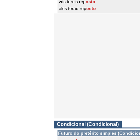
vós tereis rep
osto
eles terão rep
osto
Condicional (Condicional)
Futuro do pretérito simples (Condicio