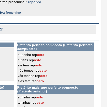
orma pronominal :
repor-se
siva femenino
er
Pretérito perfeito composto (Pretérito perfecto
compuesto)
eu tenho rep
osto
tu tens rep
osto
ele tem rep
osto
nós temos rep
osto
vós tendes rep
osto
eles têm rep
osto
to)
Pretérito mais-que-perfeito composto
(Pretérito anterior)
eu tinha rep
osto
tu tinhas rep
osto