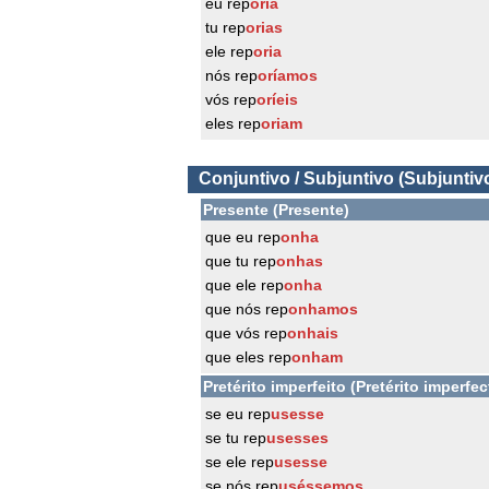
eu rep
oria
tu rep
orias
ele rep
oria
nós rep
oríamos
vós rep
oríeis
eles rep
oriam
Conjuntivo / Subjuntivo (Subjuntiv
Presente (Presente)
que eu rep
onha
que tu rep
onhas
que ele rep
onha
que nós rep
onhamos
que vós rep
onhais
que eles rep
onham
Pretérito imperfeito (Pretérito imperfec
se eu rep
usesse
se tu rep
usesses
se ele rep
usesse
se nós rep
uséssemos