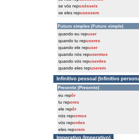
se vós rep
usésseis
se eles rep
usessem
Futuro simples (Futuro simple)
quando eu rep
user
quando tu rep
useres
quando ele rep
user
quando nós rep
usermos
quando vós rep
userdes
quando eles rep
userem
Infinitivo pessoal (Infinitivo persona
Presente (Presente)
eu rep
ôr
tu rep
ores
ele rep
ôr
nós rep
ormos
vós rep
ordes
eles rep
orem
Imperativo (Imperativo)