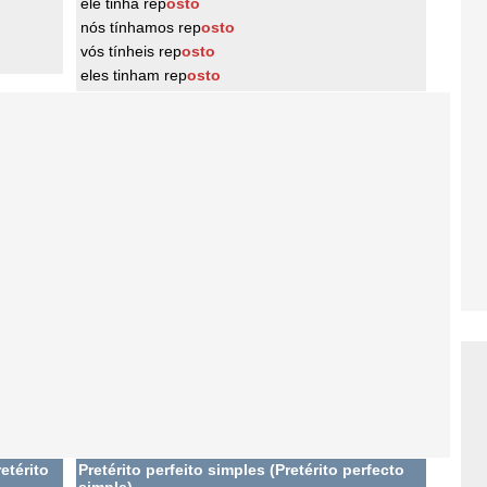
ele tinha rep
osto
nós tínhamos rep
osto
vós tínheis rep
osto
eles tinham rep
osto
etérito
Pretérito perfeito simples (Pretérito perfecto