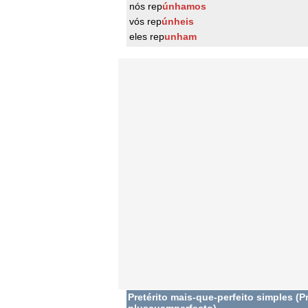
nós rep
únhamos
vós rep
únheis
eles rep
unham
Pretérito mais-que-perfeito simples (Pr