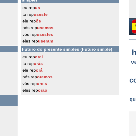
simple)
eu rep
us
tu rep
useste
ele rep
ôs
nós rep
usemos
vós rep
usestes
eles rep
useram
Futuro do presente simples (Futuro simple)
h
eu rep
orei
v
tu rep
orás
ele rep
orá
nós rep
oremos
c
vós rep
oreis
eles rep
orão
qu