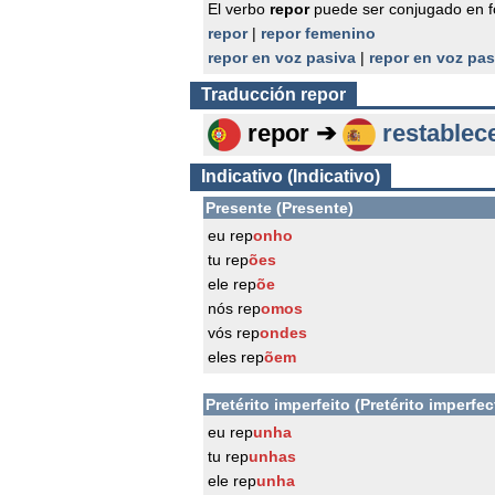
El verbo
repor
puede ser conjugado en f
repor
|
repor femenino
repor en voz pasiva
|
repor en voz pa
Traducción
repor
repor ➔
restablec
Indicativo (Indicativo)
Presente (Presente)
eu rep
onho
tu rep
ões
ele rep
õe
nós rep
omos
vós rep
ondes
eles rep
õem
Pretérito imperfeito (Pretérito imperfec
eu rep
unha
tu rep
unhas
ele rep
unha