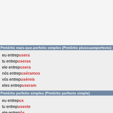
Pretérito mais-que-perfeito simples (Pretérito pluscuamperfecto)
eu entrep
usera
tu entrep
useras
ele entrep
usera
nós entrep
uséramos
vós entrep
uséreis
eles entrep
useram
Pretérito perfeito simples (Pretérito perfecto simple)
eu entrep
us
tu entrep
useste
ele entrep
ôs