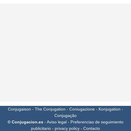
Conjugaison
-
The Conjugation
-
Coniugazione
-
Konjugation
-
Conjugação
© Conjugacion.es
-
Aviso legal
-
Preferencias de seguimiento
publicitario
-
privacy policy
-
Contacto