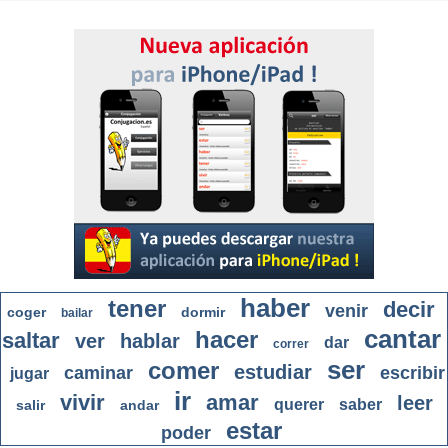
haber
tener
decir
venir
coger
dormir
bailar
cantar
hacer
saltar
ver
hablar
dar
correr
ser
comer
estudiar
caminar
escribir
jugar
ir
vivir
amar
leer
querer
saber
salir
andar
estar
poder