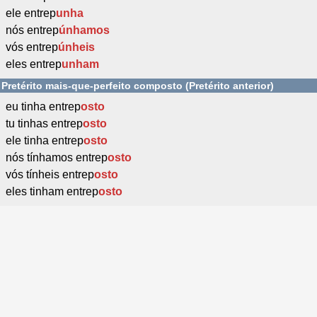
ele entrep
unha
nós entrep
únhamos
vós entrep
únheis
eles entrep
unham
Pretérito mais-que-perfeito composto (Pretérito anterior)
eu tinha entrep
osto
tu tinhas entrep
osto
ele tinha entrep
osto
nós tínhamos entrep
osto
vós tínheis entrep
osto
eles tinham entrep
osto