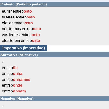
Pretérito (Pretérito perfecto)
eu ter entrep
osto
tu teres entrep
osto
ele ter entrep
osto
nós termos entrep
osto
vós terdes entrep
osto
eles terem entrep
osto
Imperativo (Imperativo)
Afirmativo (Afirmativo)
-
entrep
ôe
entrep
onha
entrep
onhamos
entrep
onde
entrep
onham
Negativo (Negativo)
-