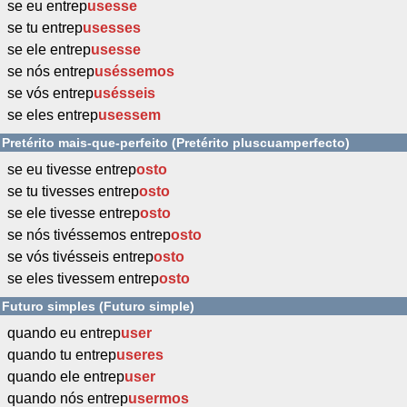
se eu entrep
usesse
se tu entrep
usesses
se ele entrep
usesse
se nós entrep
uséssemos
se vós entrep
usésseis
se eles entrep
usessem
Pretérito mais-que-perfeito (Pretérito pluscuamperfecto)
se eu tivesse entrep
osto
se tu tivesses entrep
osto
se ele tivesse entrep
osto
se nós tivéssemos entrep
osto
se vós tivésseis entrep
osto
se eles tivessem entrep
osto
Futuro simples (Futuro simple)
quando eu entrep
user
quando tu entrep
useres
quando ele entrep
user
quando nós entrep
usermos