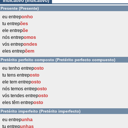
Indicativo (Indicativo)
Presente (Presente)
eu entrep
onho
tu entrep
ões
ele entrep
õe
nós entrep
omos
vós entrep
ondes
eles entrep
õem
Pretérito perfeito composto (Pretérito perfecto compuesto)
eu tenho entrep
osto
tu tens entrep
osto
ele tem entrep
osto
nós temos entrep
osto
vós tendes entrep
osto
eles têm entrep
osto
Pretérito imperfeito (Pretérito imperfecto)
eu entrep
unha
tu entrep
unhas