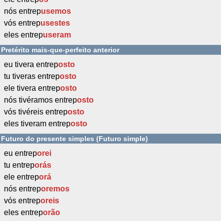
nós entrep
usemos
vós entrep
usestes
eles entrep
useram
Pretérito mais-que-perfeito anterior
eu tivera entrep
osto
tu tiveras entrep
osto
ele tivera entrep
osto
nós tivéramos entrep
osto
vós tivéreis entrep
osto
eles tiveram entrep
osto
Futuro do presente simples (Futuro simple)
eu entrep
orei
tu entrep
orás
ele entrep
orá
nós entrep
oremos
vós entrep
oreis
eles entrep
orão