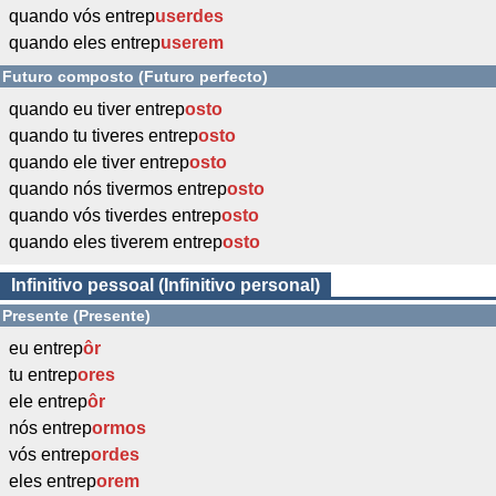
quando vós entrep
userdes
quando eles entrep
userem
Futuro composto (Futuro perfecto)
quando eu tiver entrep
osto
quando tu tiveres entrep
osto
quando ele tiver entrep
osto
quando nós tivermos entrep
osto
quando vós tiverdes entrep
osto
quando eles tiverem entrep
osto
Infinitivo pessoal (Infinitivo personal)
Presente (Presente)
eu entrep
ôr
tu entrep
ores
ele entrep
ôr
nós entrep
ormos
vós entrep
ordes
eles entrep
orem