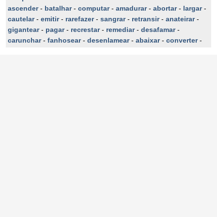
ascender
-
batalhar
-
computar
-
amadurar
-
abortar
-
largar
-
cautelar
-
emitir
-
rarefazer
-
sangrar
-
retransir
-
anateirar
-
gigantear
-
pagar
-
recrestar
-
remediar
-
desafamar
-
carunchar
-
fanhosear
-
desenlamear
-
abaixar
-
converter
-