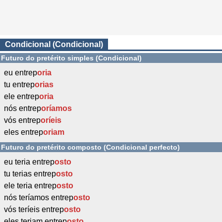
Condicional (Condicional)
Futuro do pretérito simples (Condicional)
eu entrep
oria
tu entrep
orias
ele entrep
oria
nós entrep
oríamos
vós entrep
oríeis
eles entrep
oriam
Futuro do pretérito composto (Condicional perfecto)
eu teria entrep
osto
tu terias entrep
osto
ele teria entrep
osto
nós teríamos entrep
osto
vós teríeis entrep
osto
eles teriam entrep
osto