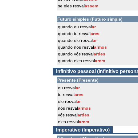
se eles resval
assem
Futuro simples (Futuro simple)
quando eu resval
ar
quando tu resval
ares
quando ele resval
ar
quando nós resval
armos
quando vós resval
ardes
quando eles resval
arem
Infinitivo pessoal (Infinitivo persona
Presente (Presente)
eu resval
ar
tu resval
ares
ele resval
ar
nós resval
armos
vós resval
ardes
eles resval
arem
Imperativo (Imperativo)