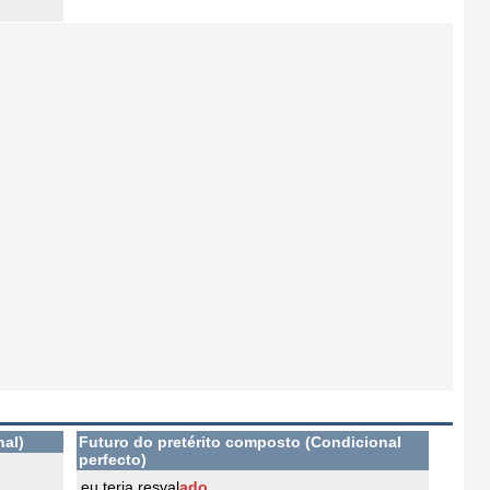
nal)
Futuro do pretérito composto (Condicional
perfecto)
eu teria resval
ado