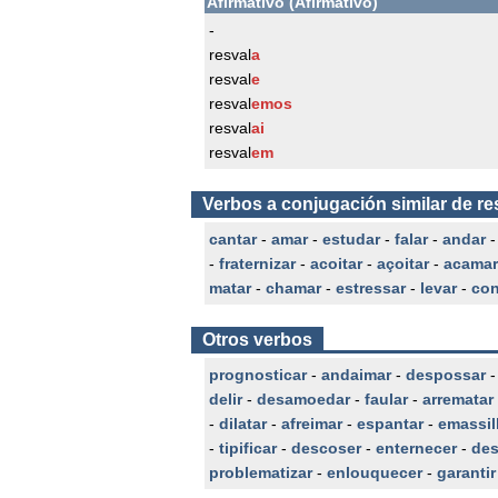
Afirmativo (Afirmativo)
-
resval
a
resval
e
resval
emos
resval
ai
resval
em
Verbos a conjugación similar de re
cantar
-
amar
-
estudar
-
falar
-
andar
-
fraternizar
-
acoitar
-
açoitar
-
acamar
matar
-
chamar
-
estressar
-
levar
-
con
Otros verbos
prognosticar
-
andaimar
-
despossar
delir
-
desamoedar
-
faular
-
arrematar
-
dilatar
-
afreimar
-
espantar
-
emassil
-
tipificar
-
descoser
-
enternecer
-
de
problematizar
-
enlouquecer
-
garantir