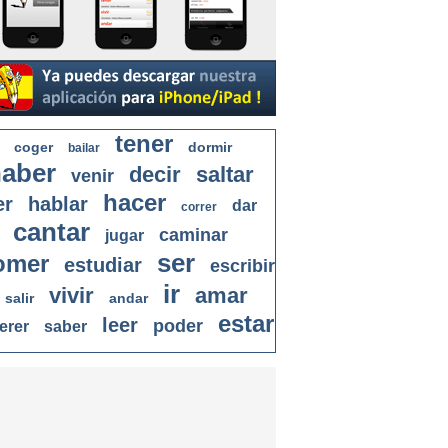
tener
coger
dormir
bailar
aber
decir
saltar
venir
hacer
er
hablar
dar
correr
cantar
caminar
jugar
ser
omer
estudiar
escribir
ir
vivir
amar
salir
andar
estar
leer
poder
erer
saber