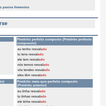
oz pasiva femenino
rse
Pretérito perfeito composto (Pretérito perfecto
compuesto)
eu tenho resval
ado
tu tens resval
ado
ele tem resval
ado
nós temos resval
ado
vós tendes resval
ado
eles têm resval
ado
to)
Pretérito mais-que-perfeito composto
(Pretérito anterior)
eu tinha resval
ado
tu tinhas resval
ado
ele tinha resval
ado