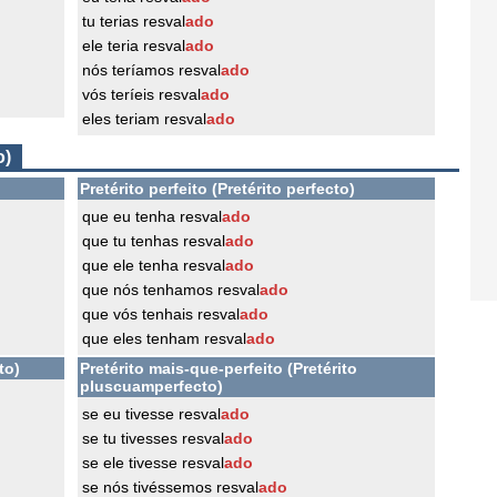
tu terias resval
ado
ele teria resval
ado
nós teríamos resval
ado
vós teríeis resval
ado
eles teriam resval
ado
o)
Pretérito perfeito (Pretérito perfecto)
que eu tenha resval
ado
que tu tenhas resval
ado
que ele tenha resval
ado
que nós tenhamos resval
ado
que vós tenhais resval
ado
que eles tenham resval
ado
to)
Pretérito mais-que-perfeito (Pretérito
pluscuamperfecto)
se eu tivesse resval
ado
se tu tivesses resval
ado
se ele tivesse resval
ado
se nós tivéssemos resval
ado