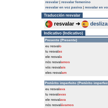
resvalar
|
resvalar femenino
resvalar en voz pasiva
|
resvalar en v
Traducción
resvalar
resvalar ➔
desliza
Indicativo (Indicativo)
Presente (Presente)
eu resval
o
tu resval
as
ele resval
a
nós resval
amos
vós resval
ais
eles resval
am
Pretérito imperfeito (Pretérito imperfec
eu resval
ava
tu resval
avas
ele resval
ava
nós resval
ávamos