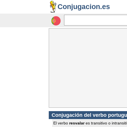
Conjugacion.es
Conjugación del verbo portugu
El verbo
resvalar
es transitivo o intransit