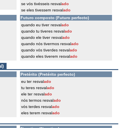
se vós tivésseis resval
ado
se eles tivessem resval
ado
Futuro composto (Futuro perfecto)
quando eu tiver resval
ado
quando tu tiveres resval
ado
quando ele tiver resval
ado
quando nós tivermos resval
ado
quando vós tiverdes resval
ado
quando eles tiverem resval
ado
l)
Pretérito (Pretérito perfecto)
eu ter resval
ado
tu teres resval
ado
ele ter resval
ado
nós termos resval
ado
vós terdes resval
ado
eles terem resval
ado