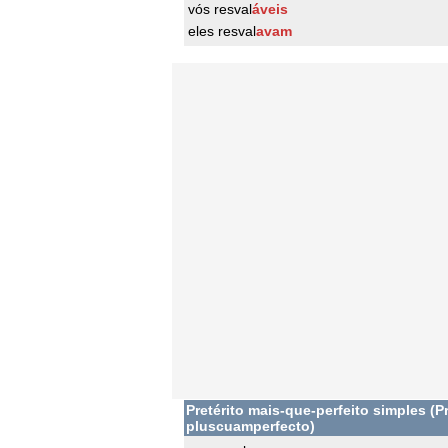
vós resval
áveis
eles resval
avam
Pretérito mais-que-perfeito simples (Pr
pluscuamperfecto)