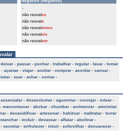
Negativo (Negativo)
-
não resval
es
não resval
e
não resval
emos
não resval
eis
não resval
em
svalar
-
deixar
-
passar
-
ponhar
-
trabalhar
-
regular
-
lavar
-
tomar
-
açamar
-
viajar
-
aceitar
-
comprar
-
acordar
-
cansar
-
tatar
-
suar
-
achar
-
contar
-
-
assenzalar
-
desavolumar
-
agurentar
-
corvejar
-
rotear
-
-
mancomunar
-
abobar
-
chumbar
-
acrimoniar
-
amnistiar
har
-
desacidificar
-
artesonar
-
habituar
-
maltratar
-
torrar
smanchar
-
incluir
-
devassar
-
alfaiar
-
abolinar
-
-
secretar
-
enfrutecer
-
intuir
-
esfervilhar
-
desvanecer
-