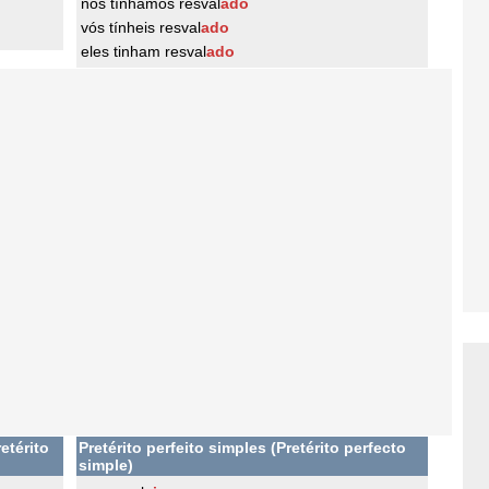
nós tínhamos resval
ado
vós tínheis resval
ado
eles tinham resval
ado
etérito
Pretérito perfeito simples (Pretérito perfecto
simple)