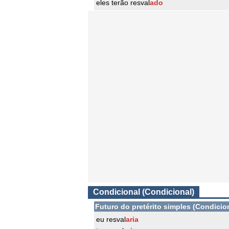
eles terão resval
ado
Condicional (Condicional)
Futuro do pretérito simples (Condicio
eu resval
aria