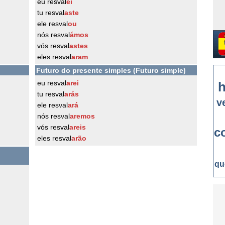
eu resval
ei
tu resval
aste
ele resval
ou
nós resval
ámos
vós resval
astes
eles resval
aram
Futuro do presente simples (Futuro simple)
eu resval
arei
h
tu resval
arás
v
ele resval
ará
nós resval
aremos
vós resval
areis
c
eles resval
arão
qu