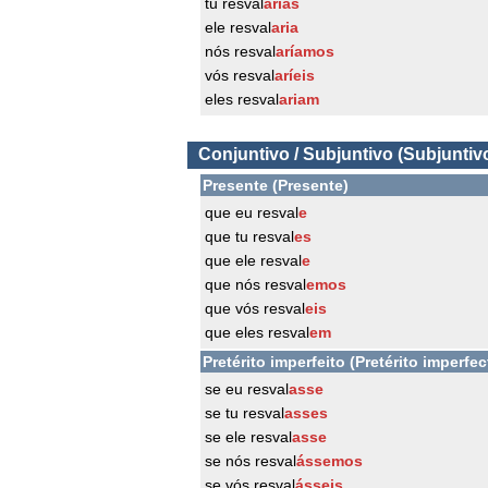
tu resval
arias
ele resval
aria
nós resval
aríamos
vós resval
aríeis
eles resval
ariam
Conjuntivo / Subjuntivo (Subjuntiv
Presente (Presente)
que eu resval
e
que tu resval
es
que ele resval
e
que nós resval
emos
que vós resval
eis
que eles resval
em
Pretérito imperfeito (Pretérito imperfec
se eu resval
asse
se tu resval
asses
se ele resval
asse
se nós resval
ássemos
se vós resval
ásseis