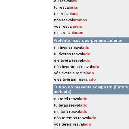
eu resval
ara
tu resval
aras
ele resval
ara
nós resval
áramos
vós resval
áreis
eles resval
aram
Pretérito mais-que-perfeito anterior
eu tivera resval
ado
tu tiveras resval
ado
ele tivera resval
ado
nós tivéramos resval
ado
vós tivéreis resval
ado
eles tiveram resval
ado
Futuro do presente composto (Futuro
perfecto)
eu terei resval
ado
tu terás resval
ado
ele terá resval
ado
nós teremos resval
ado
vós tereis resval
ado