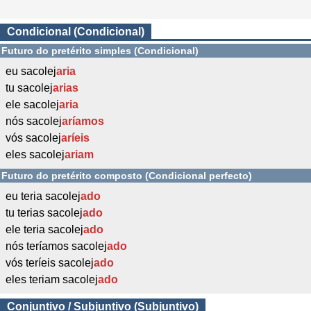
Condicional (Condicional)
Futuro do pretérito simples (Condicional)
eu sacolej
aria
tu sacolej
arias
ele sacolej
aria
nós sacolej
aríamos
vós sacolej
aríeis
eles sacolej
ariam
Futuro do pretérito composto (Condicional perfecto)
eu teria sacolej
ado
tu terias sacolej
ado
ele teria sacolej
ado
nós teríamos sacolej
ado
vós teríeis sacolej
ado
eles teriam sacolej
ado
Conjuntivo / Subjuntivo (Subjuntivo)