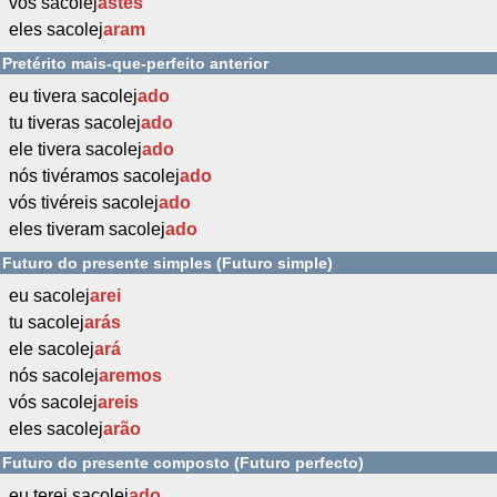
vós sacolej
astes
eles sacolej
aram
Pretérito mais-que-perfeito anterior
eu tivera sacolej
ado
tu tiveras sacolej
ado
ele tivera sacolej
ado
nós tivéramos sacolej
ado
vós tivéreis sacolej
ado
eles tiveram sacolej
ado
Futuro do presente simples (Futuro simple)
eu sacolej
arei
tu sacolej
arás
ele sacolej
ará
nós sacolej
aremos
vós sacolej
areis
eles sacolej
arão
Futuro do presente composto (Futuro perfecto)
eu terei sacolej
ado