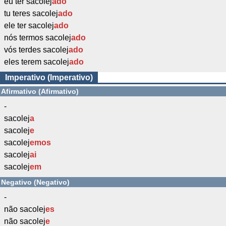
eu ter sacolej
ado
tu teres sacolej
ado
ele ter sacolej
ado
nós termos sacolej
ado
vós terdes sacolej
ado
eles terem sacolej
ado
Imperativo (Imperativo)
Afirmativo (Afirmativo)
-
sacolej
a
sacolej
e
sacolej
emos
sacolej
ai
sacolej
em
Negativo (Negativo)
-
não sacolej
es
não sacolej
e