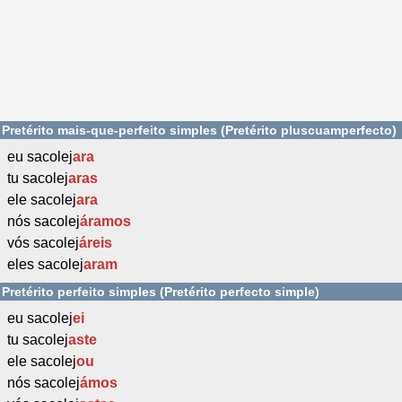
Pretérito mais-que-perfeito simples (Pretérito pluscuamperfecto)
eu sacolej
ara
tu sacolej
aras
ele sacolej
ara
nós sacolej
áramos
vós sacolej
áreis
eles sacolej
aram
Pretérito perfeito simples (Pretérito perfecto simple)
eu sacolej
ei
tu sacolej
aste
ele sacolej
ou
nós sacolej
ámos