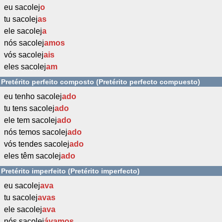
eu sacolej
o
tu sacolej
as
ele sacolej
a
nós sacolej
amos
vós sacolej
ais
eles sacolej
am
Pretérito perfeito composto (Pretérito perfecto compuesto)
eu tenho sacolej
ado
tu tens sacolej
ado
ele tem sacolej
ado
nós temos sacolej
ado
vós tendes sacolej
ado
eles têm sacolej
ado
Pretérito imperfeito (Pretérito imperfecto)
eu sacolej
ava
tu sacolej
avas
ele sacolej
ava
nós sacolej
ávamos