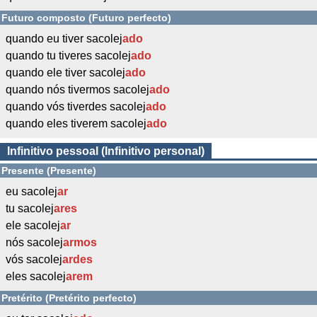
Futuro composto (Futuro perfecto)
quando eu tiver sacolej
ado
quando tu tiveres sacolej
ado
quando ele tiver sacolej
ado
quando nós tivermos sacolej
ado
quando vós tiverdes sacolej
ado
quando eles tiverem sacolej
ado
Infinitivo pessoal (Infinitivo personal)
Presente (Presente)
eu sacolej
ar
tu sacolej
ares
ele sacolej
ar
nós sacolej
armos
vós sacolej
ardes
eles sacolej
arem
Pretérito (Pretérito perfecto)