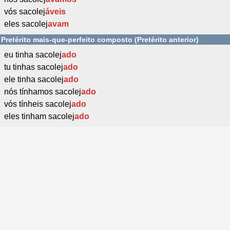
vós sacolej
áveis
eles sacolej
avam
Pretérito mais-que-perfeito composto (Pretérito anterior)
eu tinha sacolej
ado
tu tinhas sacolej
ado
ele tinha sacolej
ado
nós tínhamos sacolej
ado
vós tínheis sacolej
ado
eles tinham sacolej
ado