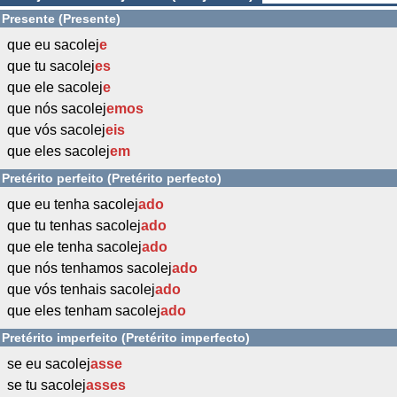
Presente (Presente)
que eu sacolej
e
que tu sacolej
es
que ele sacolej
e
que nós sacolej
emos
que vós sacolej
eis
que eles sacolej
em
Pretérito perfeito (Pretérito perfecto)
que eu tenha sacolej
ado
que tu tenhas sacolej
ado
que ele tenha sacolej
ado
que nós tenhamos sacolej
ado
que vós tenhais sacolej
ado
que eles tenham sacolej
ado
Pretérito imperfeito (Pretérito imperfecto)
se eu sacolej
asse
se tu sacolej
asses