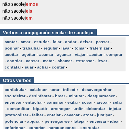
não sacolej
emos
não sacolej
eis
não sacolej
em
Verbos a conjugación similar de sacolejar
cantar
-
amar
-
estudar
-
falar
-
andar
-
deixar
-
passar
-
ponhar
-
trabalhar
-
regular
-
lavar
-
tomar
-
fraternizar
-
acoitar
-
açoitar
-
acamar
-
açamar
-
viajar
-
aceitar
-
comprar
-
acordar
-
cansar
-
matar
-
chamar
-
estressar
-
levar
-
contatar
-
suar
-
achar
-
contar
-
Otros verbos
confabular
-
calafetar
-
tarar
-
inflectir
-
desavergonhar
-
escudeirar
-
desinfestar
-
brear
-
minutar
-
desguarnecer
-
enviuvar
-
entuchar
-
carminar
-
exilar
-
socar
-
arvoar
-
selar
-
comanditar
-
bipartir
-
arrenegar
-
urdir
-
debandar
-
injetar
-
protocolizar
-
falhar
-
entalar
-
cavacar
-
atoar
-
justiçar
-
potenciar
-
abjurar
-
perrengar-se
-
fatejar
-
enviesar
-
idear
-
enfarinhar
-
concriar
-
haraganear-se
-
encrostar
-