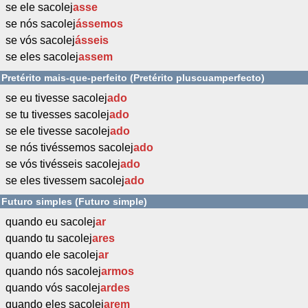
se ele sacolej
asse
se nós sacolej
ássemos
se vós sacolej
ásseis
se eles sacolej
assem
Pretérito mais-que-perfeito (Pretérito pluscuamperfecto)
se eu tivesse sacolej
ado
se tu tivesses sacolej
ado
se ele tivesse sacolej
ado
se nós tivéssemos sacolej
ado
se vós tivésseis sacolej
ado
se eles tivessem sacolej
ado
Futuro simples (Futuro simple)
quando eu sacolej
ar
quando tu sacolej
ares
quando ele sacolej
ar
quando nós sacolej
armos
quando vós sacolej
ardes
quando eles sacolej
arem