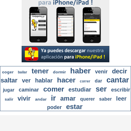
haber
tener
decir
venir
coger
dormir
bailar
cantar
hacer
saltar
ver
hablar
dar
correr
ser
comer
estudiar
caminar
escribir
jugar
ir
vivir
amar
leer
querer
saber
salir
andar
estar
poder