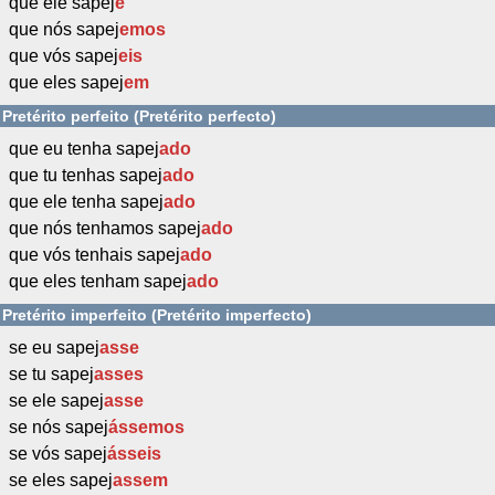
que ele sapej
e
que nós sapej
emos
que vós sapej
eis
que eles sapej
em
Pretérito perfeito (Pretérito perfecto)
que eu tenha sapej
ado
que tu tenhas sapej
ado
que ele tenha sapej
ado
que nós tenhamos sapej
ado
que vós tenhais sapej
ado
que eles tenham sapej
ado
Pretérito imperfeito (Pretérito imperfecto)
se eu sapej
asse
se tu sapej
asses
se ele sapej
asse
se nós sapej
ássemos
se vós sapej
ásseis
se eles sapej
assem