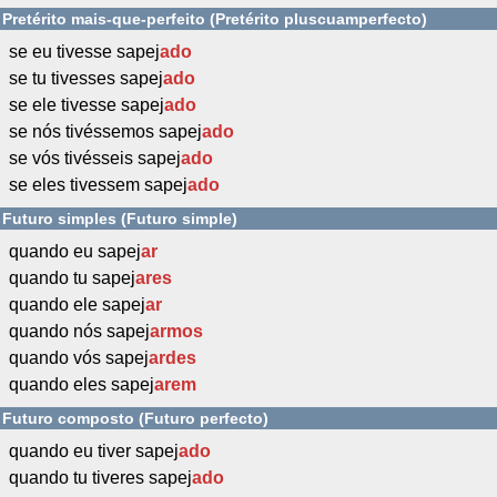
Pretérito mais-que-perfeito (Pretérito pluscuamperfecto)
se eu tivesse sapej
ado
se tu tivesses sapej
ado
se ele tivesse sapej
ado
se nós tivéssemos sapej
ado
se vós tivésseis sapej
ado
se eles tivessem sapej
ado
Futuro simples (Futuro simple)
quando eu sapej
ar
quando tu sapej
ares
quando ele sapej
ar
quando nós sapej
armos
quando vós sapej
ardes
quando eles sapej
arem
Futuro composto (Futuro perfecto)
quando eu tiver sapej
ado
quando tu tiveres sapej
ado