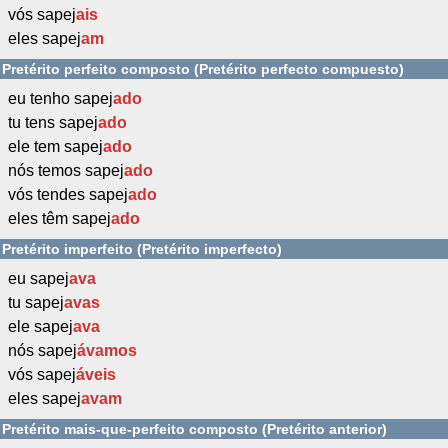
vós sapej
ais
eles sapej
am
Pretérito perfeito composto (Pretérito perfecto compuesto)
eu tenho sapej
ado
tu tens sapej
ado
ele tem sapej
ado
nós temos sapej
ado
vós tendes sapej
ado
eles têm sapej
ado
Pretérito imperfeito (Pretérito imperfecto)
eu sapej
ava
tu sapej
avas
ele sapej
ava
nós sapej
ávamos
vós sapej
áveis
eles sapej
avam
Pretérito mais-que-perfeito composto (Pretérito anterior)