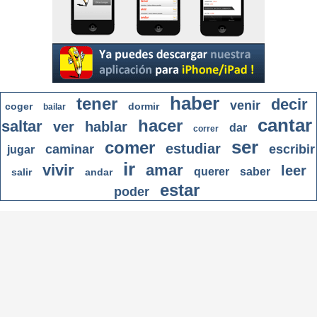
haber
tener
decir
venir
coger
dormir
bailar
cantar
hacer
saltar
ver
hablar
dar
correr
ser
comer
estudiar
caminar
escribir
jugar
ir
vivir
amar
leer
querer
saber
salir
andar
estar
poder