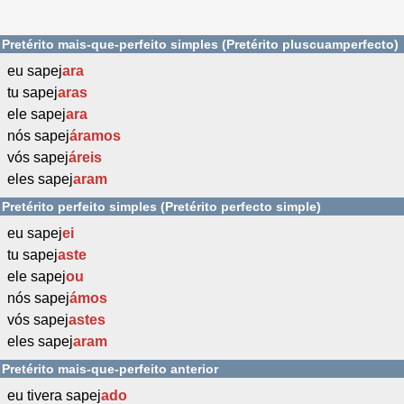
Pretérito mais-que-perfeito simples (Pretérito pluscuamperfecto)
eu sapej
ara
tu sapej
aras
ele sapej
ara
nós sapej
áramos
vós sapej
áreis
eles sapej
aram
Pretérito perfeito simples (Pretérito perfecto simple)
eu sapej
ei
tu sapej
aste
ele sapej
ou
nós sapej
ámos
vós sapej
astes
eles sapej
aram
Pretérito mais-que-perfeito anterior
eu tivera sapej
ado