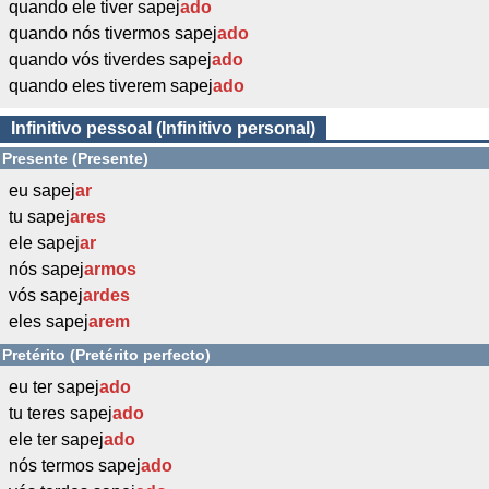
quando ele tiver sapej
ado
quando nós tivermos sapej
ado
quando vós tiverdes sapej
ado
quando eles tiverem sapej
ado
Infinitivo pessoal (Infinitivo personal)
Presente (Presente)
eu sapej
ar
tu sapej
ares
ele sapej
ar
nós sapej
armos
vós sapej
ardes
eles sapej
arem
Pretérito (Pretérito perfecto)
eu ter sapej
ado
tu teres sapej
ado
ele ter sapej
ado
nós termos sapej
ado