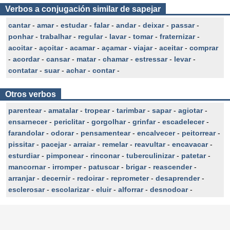
Verbos a conjugación similar de sapejar
cantar
-
amar
-
estudar
-
falar
-
andar
-
deixar
-
passar
-
ponhar
-
trabalhar
-
regular
-
lavar
-
tomar
-
fraternizar
-
acoitar
-
açoitar
-
acamar
-
açamar
-
viajar
-
aceitar
-
comprar
-
acordar
-
cansar
-
matar
-
chamar
-
estressar
-
levar
-
contatar
-
suar
-
achar
-
contar
-
Otros verbos
parentear
-
amatalar
-
tropear
-
tarimbar
-
sapar
-
agiotar
-
ensarnecer
-
periclitar
-
gorgolhar
-
grinfar
-
escadelecer
-
farandolar
-
odorar
-
pensamentear
-
encalvecer
-
peitorrear
-
pissitar
-
pacejar
-
arraiar
-
remelar
-
reavultar
-
encavacar
-
esturdiar
-
pimponear
-
rinconar
-
tuberculinizar
-
patetar
-
mancornar
-
irromper
-
patuscar
-
brigar
-
reascender
-
arranjar
-
decernir
-
redoirar
-
reprometer
-
desaprender
-
esclerosar
-
escolarizar
-
eluir
-
alforrar
-
desnodoar
-