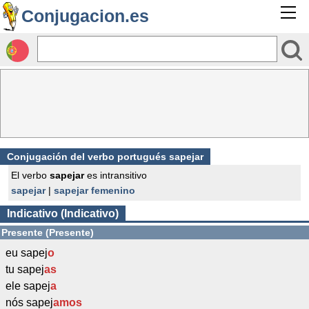
Conjugacion.es
Conjugación del verbo portugués sapejar
El verbo
sapejar
es intransitivo
sapejar
|
sapejar femenino
Indicativo (Indicativo)
Presente (Presente)
eu sapej
o
tu sapej
as
ele sapej
a
nós sapej
amos