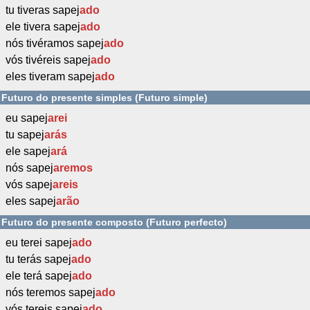
tu tiveras sapej
ado
ele tivera sapej
ado
nós tivéramos sapej
ado
vós tivéreis sapej
ado
eles tiveram sapej
ado
Futuro do presente simples (Futuro simple)
eu sapej
arei
tu sapej
arás
ele sapej
ará
nós sapej
aremos
vós sapej
areis
eles sapej
arão
Futuro do presente composto (Futuro perfecto)
eu terei sapej
ado
tu terás sapej
ado
ele terá sapej
ado
nós teremos sapej
ado
vós tereis sapej
ado