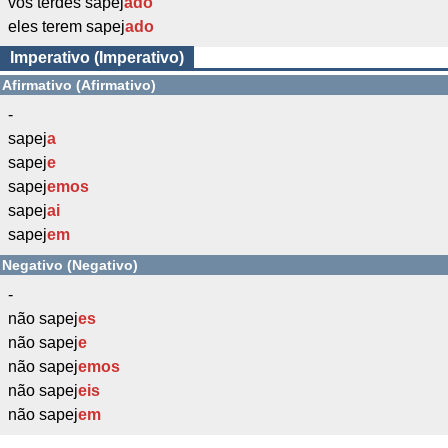
vós terdes sapej
ado
eles terem sapej
ado
Imperativo (Imperativo)
Afirmativo (Afirmativo)
-
sapej
a
sapej
e
sapej
emos
sapej
ai
sapej
em
Negativo (Negativo)
-
não sapej
es
não sapej
e
não sapej
emos
não sapej
eis
não sapej
em