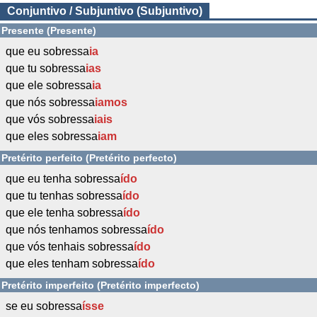
Conjuntivo / Subjuntivo (Subjuntivo)
Presente (Presente)
que eu sobressa
ia
que tu sobressa
ias
que ele sobressa
ia
que nós sobressa
iamos
que vós sobressa
iais
que eles sobressa
iam
Pretérito perfeito (Pretérito perfecto)
que eu tenha sobressa
ído
que tu tenhas sobressa
ído
que ele tenha sobressa
ído
que nós tenhamos sobressa
ído
que vós tenhais sobressa
ído
que eles tenham sobressa
ído
Pretérito imperfeito (Pretérito imperfecto)
se eu sobressa
ísse