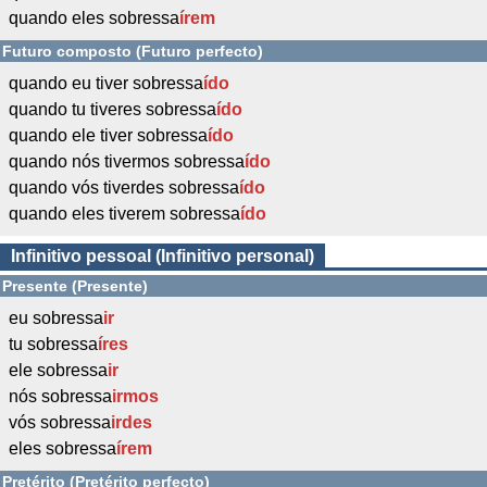
quando eles sobressa
írem
Futuro composto (Futuro perfecto)
quando eu tiver sobressa
ído
quando tu tiveres sobressa
ído
quando ele tiver sobressa
ído
quando nós tivermos sobressa
ído
quando vós tiverdes sobressa
ído
quando eles tiverem sobressa
ído
Infinitivo pessoal (Infinitivo personal)
Presente (Presente)
eu sobressa
ir
tu sobressa
íres
ele sobressa
ir
nós sobressa
irmos
vós sobressa
irdes
eles sobressa
írem
Pretérito (Pretérito perfecto)