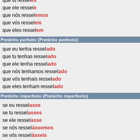
que tu ressel
es
que ele ressel
e
que nós ressel
emos
que vós ressel
eis
que eles ressel
em
Pretérito perfeito (Pretérito perfecto)
que eu tenha ressel
ado
que tu tenhas ressel
ado
que ele tenha ressel
ado
que nós tenhamos ressel
ado
que vós tenhais ressel
ado
que eles tenham ressel
ado
Pretérito imperfeito (Pretérito imperfecto)
se eu ressel
asse
se tu ressel
asses
se ele ressel
asse
se nós ressel
ássemos
se vós ressel
ásseis