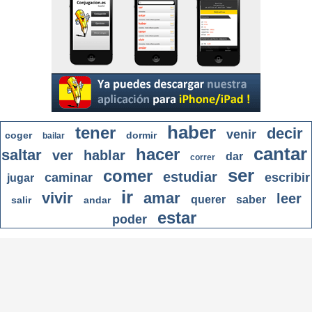
haber
tener
decir
venir
coger
dormir
bailar
cantar
hacer
saltar
ver
hablar
dar
correr
ser
comer
estudiar
caminar
escribir
jugar
ir
vivir
amar
leer
querer
saber
salir
andar
estar
poder