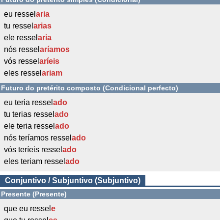
eu ressel
aria
tu ressel
arias
ele ressel
aria
nós ressel
aríamos
vós ressel
aríeis
eles ressel
ariam
Futuro do pretérito composto (Condicional perfecto)
eu teria ressel
ado
tu terias ressel
ado
ele teria ressel
ado
nós teríamos ressel
ado
vós teríeis ressel
ado
eles teriam ressel
ado
Conjuntivo / Subjuntivo (Subjuntivo)
Presente (Presente)
que eu ressel
e