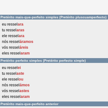
Pretérito mais-que-perfeito simples (Pretérito pluscuamperfecto)
eu ressel
ara
tu ressel
aras
ele ressel
ara
nós ressel
áramos
vós ressel
áreis
eles ressel
aram
Pretérito perfeito simples (Pretérito perfecto simple)
eu ressel
ei
tu ressel
aste
ele ressel
ou
nós ressel
ámos
vós ressel
astes
eles ressel
aram
Pretérito mais-que-perfeito anterior