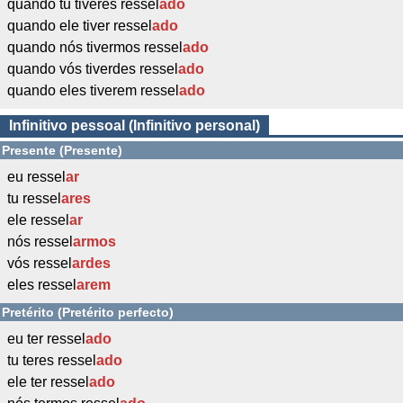
quando tu tiveres ressel
ado
quando ele tiver ressel
ado
quando nós tivermos ressel
ado
quando vós tiverdes ressel
ado
quando eles tiverem ressel
ado
Infinitivo pessoal (Infinitivo personal)
Presente (Presente)
eu ressel
ar
tu ressel
ares
ele ressel
ar
nós ressel
armos
vós ressel
ardes
eles ressel
arem
Pretérito (Pretérito perfecto)
eu ter ressel
ado
tu teres ressel
ado
ele ter ressel
ado