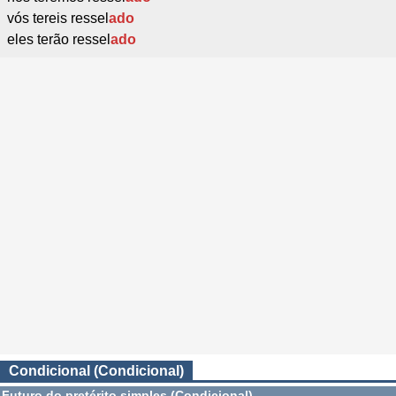
vós tereis ressel
ado
eles terão ressel
ado
Condicional (Condicional)
Futuro do pretérito simples (Condicional)