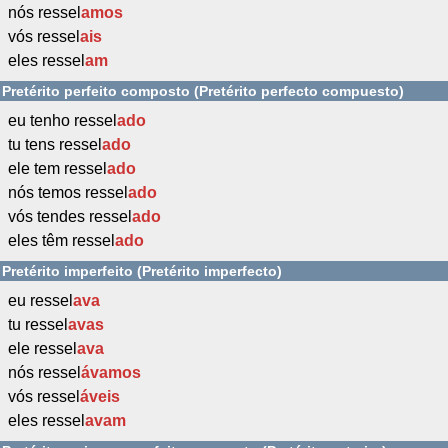
nós ressel
amos
vós ressel
ais
eles ressel
am
Pretérito perfeito composto (Pretérito perfecto compuesto)
eu tenho ressel
ado
tu tens ressel
ado
ele tem ressel
ado
nós temos ressel
ado
vós tendes ressel
ado
eles têm ressel
ado
Pretérito imperfeito (Pretérito imperfecto)
eu ressel
ava
tu ressel
avas
ele ressel
ava
nós ressel
ávamos
vós ressel
áveis
eles ressel
avam