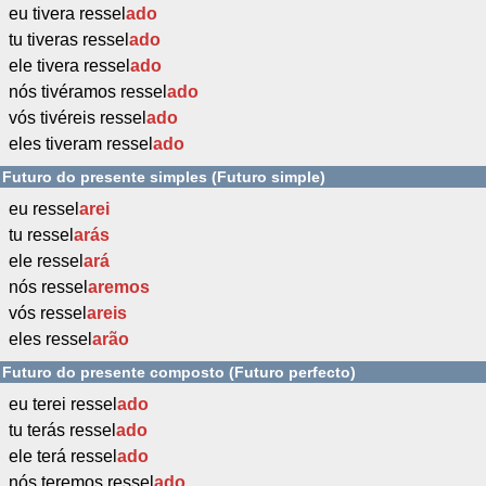
eu tivera ressel
ado
tu tiveras ressel
ado
ele tivera ressel
ado
nós tivéramos ressel
ado
vós tivéreis ressel
ado
eles tiveram ressel
ado
Futuro do presente simples (Futuro simple)
eu ressel
arei
tu ressel
arás
ele ressel
ará
nós ressel
aremos
vós ressel
areis
eles ressel
arão
Futuro do presente composto (Futuro perfecto)
eu terei ressel
ado
tu terás ressel
ado
ele terá ressel
ado
nós teremos ressel
ado