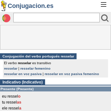
Conjugacion.es
Conjugación del verbo portugués resselar
El verbo
resselar
es transitivo
resselar
|
resselar femenino
resselar en voz pasiva
|
resselar en voz pasiva femenino
Indicativo (Indicativo)
Presente (Presente)
eu ressel
o
tu ressel
as
ele ressel
a