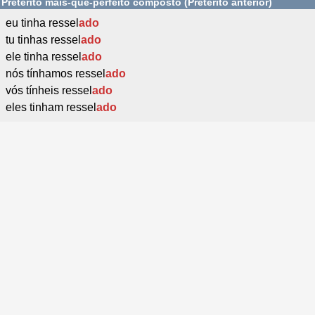
Pretérito mais-que-perfeito composto (Pretérito anterior)
eu tinha ressel
ado
tu tinhas ressel
ado
ele tinha ressel
ado
nós tínhamos ressel
ado
vós tínheis ressel
ado
eles tinham ressel
ado