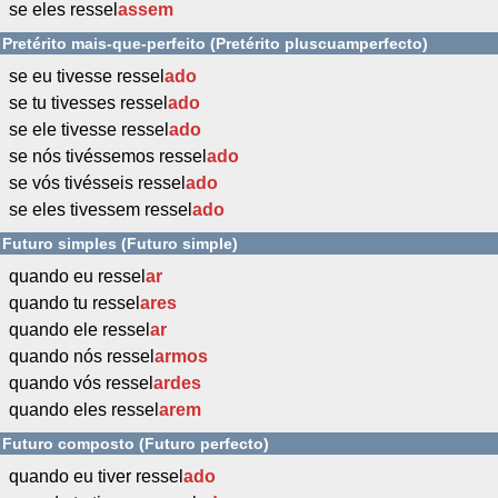
se eles ressel
assem
Pretérito mais-que-perfeito (Pretérito pluscuamperfecto)
se eu tivesse ressel
ado
se tu tivesses ressel
ado
se ele tivesse ressel
ado
se nós tivéssemos ressel
ado
se vós tivésseis ressel
ado
se eles tivessem ressel
ado
Futuro simples (Futuro simple)
quando eu ressel
ar
quando tu ressel
ares
quando ele ressel
ar
quando nós ressel
armos
quando vós ressel
ardes
quando eles ressel
arem
Futuro composto (Futuro perfecto)
quando eu tiver ressel
ado