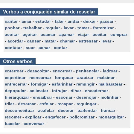
Verbos a conjugación similar de resselar
cantar
-
amar
-
estudar
-
falar
-
andar
-
deixar
-
passar
-
ponhar
-
trabalhar
-
regular
-
lavar
-
tomar
-
fraternizar
-
acoitar
-
açoitar
-
acamar
-
açamar
-
viajar
-
aceitar
-
comprar
-
acordar
-
cansar
-
matar
-
chamar
-
estressar
-
levar
-
contatar
-
suar
-
achar
-
contar
-
Otros verbos
enterroar
-
desacoitar
-
encorrear
-
penitenciar
-
ladroar
-
espertinar
-
reencarnar
-
lonquear
-
arabizar
-
malsinar
-
entrecerrar
-
formigar
-
esfarinhar
-
remungir
-
malbaratear
-
depopular
-
aclimatar
-
intrujar
-
rilhar
-
encadernar
-
hierarquizar
-
ensaibrar
-
escoriar
-
desenojar
-
molinhar
-
trilar
-
desarcar
-
esfolar
-
recapar
-
reguingar
-
desconceituar
-
acafelar
-
decorar
-
parlendar
-
transar
-
recomer
-
explicar
-
engafecer
-
policromizar
-
monarquizar
-
bacelar
-
conversar
-