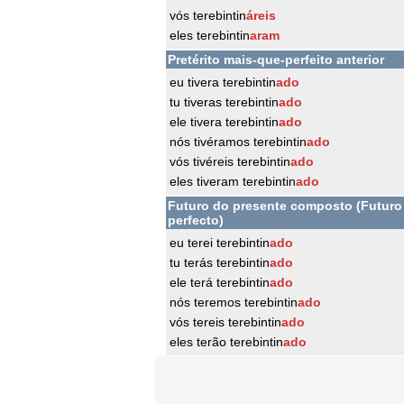
vós terebintin
áreis
eles terebintin
aram
Pretérito mais-que-perfeito anterior
eu tivera terebintin
ado
tu tiveras terebintin
ado
ele tivera terebintin
ado
nós tivéramos terebintin
ado
vós tivéreis terebintin
ado
eles tiveram terebintin
ado
Futuro do presente composto (Futuro
perfecto)
eu terei terebintin
ado
tu terás terebintin
ado
ele terá terebintin
ado
nós teremos terebintin
ado
vós tereis terebintin
ado
eles terão terebintin
ado