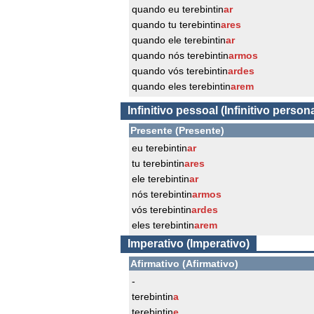
quando eu terebintin
ar
quando tu terebintin
ares
quando ele terebintin
ar
quando nós terebintin
armos
quando vós terebintin
ardes
quando eles terebintin
arem
Infinitivo pessoal (Infinitivo persona
Presente (Presente)
eu terebintin
ar
tu terebintin
ares
ele terebintin
ar
nós terebintin
armos
vós terebintin
ardes
eles terebintin
arem
Imperativo (Imperativo)
Afirmativo (Afirmativo)
-
terebintin
a
terebintin
e