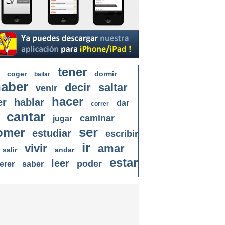
tener
coger
dormir
bailar
aber
decir
saltar
venir
hacer
er
hablar
dar
correr
cantar
caminar
jugar
ser
omer
estudiar
escribir
ir
vivir
amar
salir
andar
estar
leer
poder
erer
saber