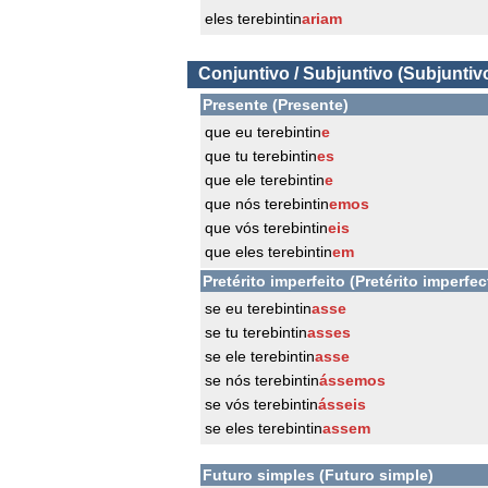
eles terebintin
ariam
Conjuntivo / Subjuntivo (Subjuntiv
Presente (Presente)
que eu terebintin
e
que tu terebintin
es
que ele terebintin
e
que nós terebintin
emos
que vós terebintin
eis
que eles terebintin
em
Pretérito imperfeito (Pretérito imperfec
se eu terebintin
asse
se tu terebintin
asses
se ele terebintin
asse
se nós terebintin
ássemos
se vós terebintin
ásseis
se eles terebintin
assem
Futuro simples (Futuro simple)