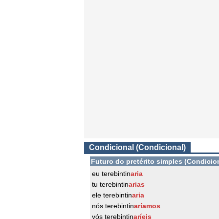
Condicional (Condicional)
Futuro do pretérito simples (Condicio
eu terebintin
aria
tu terebintin
arias
ele terebintin
aria
nós terebintin
aríamos
vós terebintin
aríeis