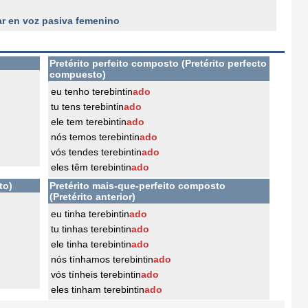
ar en voz pasiva femenino
Pretérito perfeito composto (Pretérito perfecto
compuesto)
eu tenho terebintin
ado
tu tens terebintin
ado
ele tem terebintin
ado
nós temos terebintin
ado
vós tendes terebintin
ado
eles têm terebintin
ado
to)
Pretérito mais-que-perfeito composto
(Pretérito anterior)
eu tinha terebintin
ado
tu tinhas terebintin
ado
ele tinha terebintin
ado
nós tínhamos terebintin
ado
vós tínheis terebintin
ado
eles tinham terebintin
ado