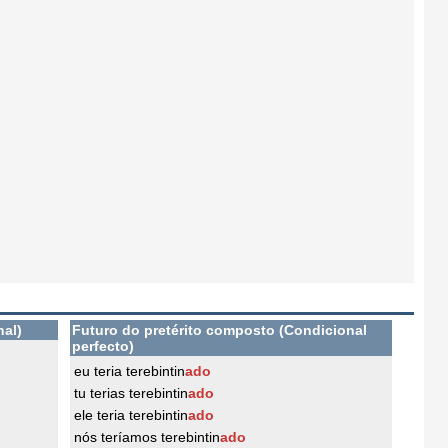
nal)
Futuro do pretérito composto (Condicional
perfecto)
eu teria terebintin
ado
tu terias terebintin
ado
ele teria terebintin
ado
nós teríamos terebintin
ado