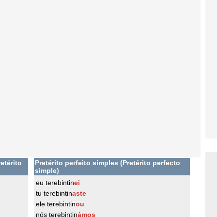
etérito
Pretérito perfeito simples (Pretérito perfecto
simple)
eu terebintin
ei
tu terebintin
aste
ele terebintin
ou
nós terebintin
ámos