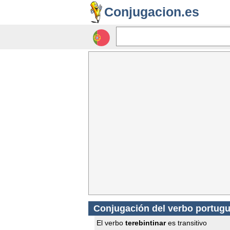
Conjugacion.es
Conjugación del verbo portugu
El verbo
terebintinar
es transitivo