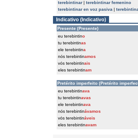
terebintinar
|
terebintinar femenino
terebintinar en voz pasiva
|
terebintin
Indicativo (Indicativo)
Presente (Presente)
eu terebintin
o
tu terebintin
as
ele terebintin
a
nós terebintin
amos
vós terebintin
ais
eles terebintin
am
Pretérito imperfeito (Pretérito imperfec
eu terebintin
ava
tu terebintin
avas
ele terebintin
ava
nós terebintin
ávamos
vós terebintin
áveis
eles terebintin
avam