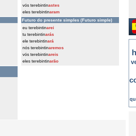
vós terebintin
astes
eles terebintin
aram
Futuro do presente simples (Futuro simple)
eu terebintin
arei
tu terebintin
arás
ele terebintin
ará
nós terebintin
aremos
h
vós terebintin
areis
eles terebintin
arão
v
c
qu