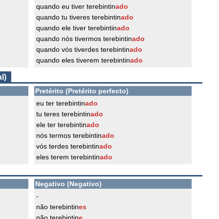
quando eu tiver terebintin
ado
quando tu tiveres terebintin
ado
quando ele tiver terebintin
ado
quando nós tivermos terebintin
ado
quando vós tiverdes terebintin
ado
quando eles tiverem terebintin
ado
l)
Pretérito (Pretérito perfecto)
eu ter terebintin
ado
tu teres terebintin
ado
ele ter terebintin
ado
nós termos terebintin
ado
vós terdes terebintin
ado
eles terem terebintin
ado
Negativo (Negativo)
-
não terebintin
es
não terebintin
e