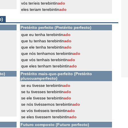
vós teríeis terebintin
ado
eles teriam terebintin
ado
o)
Pretérito perfeito (Pretérito perfecto)
que eu tenha terebintin
ado
que tu tenhas terebintin
ado
que ele tenha terebintin
ado
que nós tenhamos terebintin
ado
que vós tenhais terebintin
ado
que eles tenham terebintin
ado
to)
Pretérito mais-que-perfeito (Pretérito
pluscuamperfecto)
se eu tivesse terebintin
ado
se tu tivesses terebintin
ado
se ele tivesse terebintin
ado
se nós tivéssemos terebintin
ado
se vós tivésseis terebintin
ado
se eles tivessem terebintin
ado
Futuro composto (Futuro perfecto)