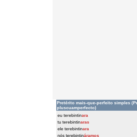
Pretérito mais-que-perfeito simples (Pr
pluscuamperfecto)
eu terebintin
ara
tu terebintin
aras
ele terebintin
ara
nós terebintin
áramos