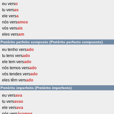
eu vers
o
tu vers
as
ele vers
a
nós vers
amos
vós vers
ais
eles vers
am
Pretérito perfeito composto (Pretérito perfecto compuesto)
eu tenho vers
ado
tu tens vers
ado
ele tem vers
ado
nós temos vers
ado
vós tendes vers
ado
eles têm vers
ado
Pretérito imperfeito (Pretérito imperfecto)
eu vers
ava
tu vers
avas
ele vers
ava
nós vers
ávamos