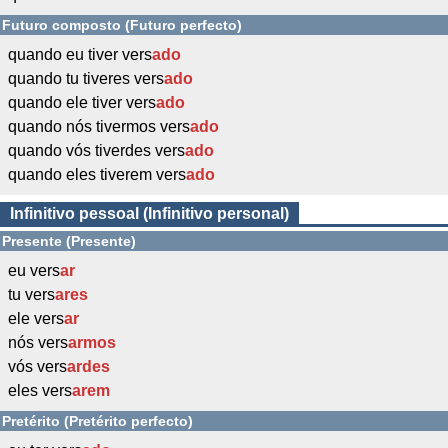
Futuro composto (Futuro perfecto)
quando eu tiver vers
ado
quando tu tiveres vers
ado
quando ele tiver vers
ado
quando nós tivermos vers
ado
quando vós tiverdes vers
ado
quando eles tiverem vers
ado
Infinitivo pessoal (Infinitivo personal)
Presente (Presente)
eu vers
ar
tu vers
ares
ele vers
ar
nós vers
armos
vós vers
ardes
eles vers
arem
Pretérito (Pretérito perfecto)