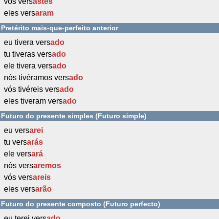
vós vers
astes
eles vers
aram
Pretérito mais-que-perfeito anterior
eu tivera vers
ado
tu tiveras vers
ado
ele tivera vers
ado
nós tivéramos vers
ado
vós tivéreis vers
ado
eles tiveram vers
ado
Futuro do presente simples (Futuro simple)
eu vers
arei
tu vers
arás
ele vers
ará
nós vers
aremos
vós vers
areis
eles vers
arão
Futuro do presente composto (Futuro perfecto)
eu terei vers
ado