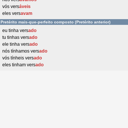
vós vers
áveis
eles vers
avam
Pretérito mais-que-perfeito composto (Pretérito anterior)
eu tinha vers
ado
tu tinhas vers
ado
ele tinha vers
ado
nós tínhamos vers
ado
vós tínheis vers
ado
eles tinham vers
ado