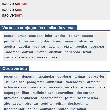
não vers
emos
não vers
eis
não vers
em
Verbos a conjugación similar de versar
cantar
-
amar
-
estudar
-
falar
-
andar
-
deixar
-
passar
-
ponhar
-
trabalhar
-
regular
-
lavar
-
tomar
-
fraternizar
-
acoitar
-
açoitar
-
acamar
-
açamar
-
viajar
-
aceitar
-
comprar
-
acordar
-
cansar
-
matar
-
chamar
-
estressar
-
levar
-
contatar
-
suar
-
achar
-
contar
-
Otros verbos
resenhar
-
depenar
-
apainelar
-
deplorar
-
aninar
-
subverter
-
humanizar
-
paragrafar
-
amnesiar
-
transcorrer
-
arreatar
-
achacar
-
aventurar
-
aflechar
-
recopiar
-
balroar
-
amofinar
-
asperger
-
ilhar
-
radiofonizar
-
aparvalhar
-
desboroar
-
brevetar
-
esbrasear
-
casamentear
-
jorrar
-
sobrepensar
-
aborrascar
-
afrentar
-
acidrar
-
cifrar
-
desbagulhar
-
transmontar
-
paliar
-
colmatar
-
poitar
-
marralhar
-