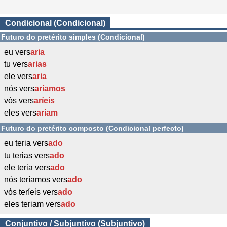
Condicional (Condicional)
Futuro do pretérito simples (Condicional)
eu vers
aria
tu vers
arias
ele vers
aria
nós vers
aríamos
vós vers
aríeis
eles vers
ariam
Futuro do pretérito composto (Condicional perfecto)
eu teria vers
ado
tu terias vers
ado
ele teria vers
ado
nós teríamos vers
ado
vós teríeis vers
ado
eles teriam vers
ado
Conjuntivo / Subjuntivo (Subjuntivo)