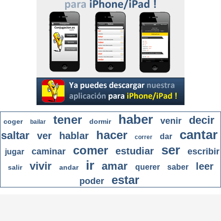
haber
tener
decir
venir
coger
dormir
bailar
cantar
hacer
saltar
ver
hablar
dar
correr
ser
comer
estudiar
caminar
escribir
jugar
ir
vivir
amar
leer
querer
saber
salir
andar
estar
poder