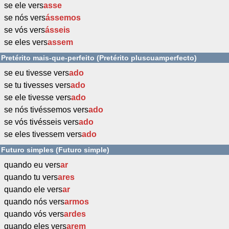
se ele vers
asse
se nós vers
ássemos
se vós vers
ásseis
se eles vers
assem
Pretérito mais-que-perfeito (Pretérito pluscuamperfecto)
se eu tivesse vers
ado
se tu tivesses vers
ado
se ele tivesse vers
ado
se nós tivéssemos vers
ado
se vós tivésseis vers
ado
se eles tivessem vers
ado
Futuro simples (Futuro simple)
quando eu vers
ar
quando tu vers
ares
quando ele vers
ar
quando nós vers
armos
quando vós vers
ardes
quando eles vers
arem