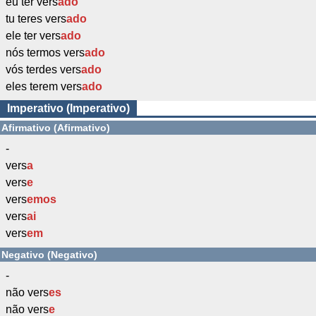
eu ter vers
ado
tu teres vers
ado
ele ter vers
ado
nós termos vers
ado
vós terdes vers
ado
eles terem vers
ado
Imperativo (Imperativo)
Afirmativo (Afirmativo)
-
vers
a
vers
e
vers
emos
vers
ai
vers
em
Negativo (Negativo)
-
não vers
es
não vers
e