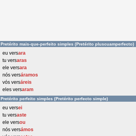
Pretérito mais-que-perfeito simples (Pretérito pluscuamperfecto)
eu vers
ara
tu vers
aras
ele vers
ara
nós vers
áramos
vós vers
áreis
eles vers
aram
Pretérito perfeito simples (Pretérito perfecto simple)
eu vers
ei
tu vers
aste
ele vers
ou
nós vers
ámos