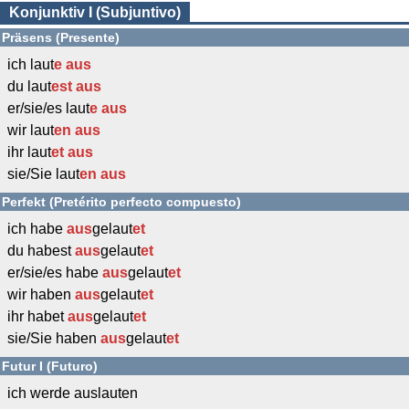
Konjunktiv I (Subjuntivo)
Präsens (Presente)
ich laut
e
aus
du laut
est
aus
er/sie/es laut
e
aus
wir laut
en
aus
ihr laut
et
aus
sie/Sie laut
en
aus
Perfekt (Pretérito perfecto compuesto)
ich habe
aus
gelaut
et
du habest
aus
gelaut
et
er/sie/es habe
aus
gelaut
et
wir haben
aus
gelaut
et
ihr habet
aus
gelaut
et
sie/Sie haben
aus
gelaut
et
Futur I (Futuro)
ich werde auslauten