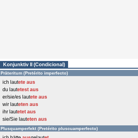
Konjunktiv II (Condicional)
Präteritum (Pretérito imperfecto)
ich laut
ete
aus
du laut
etest
aus
er/sie/es laut
ete
aus
wir laut
eten
aus
ihr laut
etet
aus
sie/Sie laut
eten
aus
Plusquamperfekt (Pretérito pluscuamperfecto)
ich hätte
aus
gelaut
et