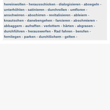
hereinwollen
-
herausschicken
-
dialogisieren
-
absegeln
-
unterhöhlen
-
satinieren
-
durchrollen
-
umfloren
-
anschwirren
-
abschirren
-
revitalisieren
-
ableiern
-
knautschen
-
danebengehen
-
farcieren
-
abschmieren
-
abbaggern
-
aufraffen
-
verlottern
-
härten
-
abgrasen
-
durchführen
-
herauswerfen
-
Rad fahren
-
berufen
-
fernliegen
-
parken
-
durchlöchern
-
gelten
-