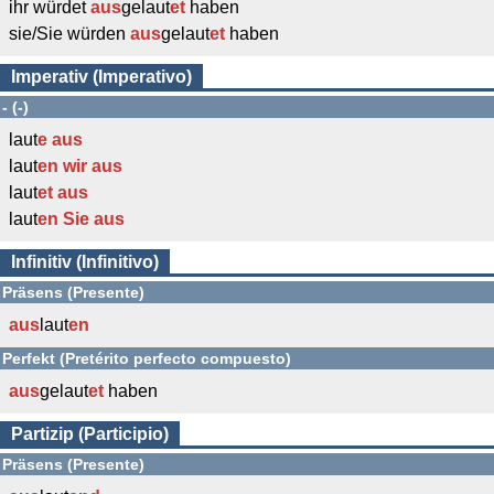
ihr würdet
aus
gelaut
et
haben
sie/Sie würden
aus
gelaut
et
haben
Imperativ (Imperativo)
- (-)
laut
e
aus
laut
en wir
aus
laut
et
aus
laut
en Sie
aus
Infinitiv (Infinitivo)
Präsens (Presente)
aus
laut
en
Perfekt (Pretérito perfecto compuesto)
aus
gelaut
et
haben
Partizip (Participio)
Präsens (Presente)