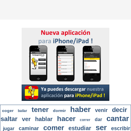
haber
tener
decir
venir
coger
dormir
bailar
cantar
hacer
saltar
ver
hablar
dar
correr
ser
comer
estudiar
caminar
escribir
jugar