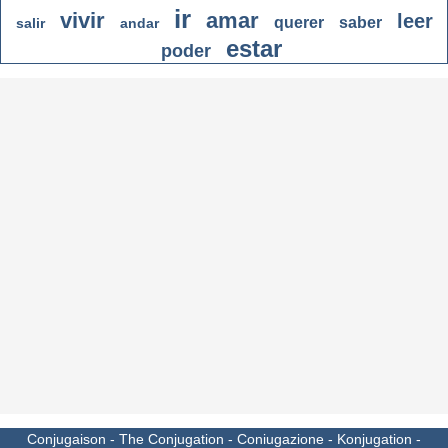
ir
vivir
amar
leer
querer
saber
salir
andar
estar
poder
Conjugaison
-
The Conjugation
-
Coniugazione
-
Konjugation
-