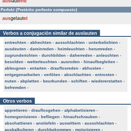
aus
laut
end
Perfekt (Pretérito perfecto compuesto)
aus
gelaut
et
Verbos a conjugación similar de auslauten
entrechten
-
abhechten
-
ausschlachten
-
unterbelichten
-
ausdeuten
-
dareinreden
-
heimleuchten
-
herumreden
-
zugrunderichten
-
durchbilden
-
daherreden
-
anleuchten
-
besolden
-
wetterleuchten
-
ausroden
-
hinaufbegleiten
-
ableugnen
-
entarten
-
drauflosreden
-
abhusten
-
entgegenarbeiten
-
verlöten
-
abschlachten
-
entrosten
-
nuten
-
abplatten
-
beurkunden
-
schiften
-
wiedererstatten
-
befremden
-
Otros verbos
appretieren
-
drauflosgehen
-
alphabetisieren
-
homogenisieren
-
befliegen
-
hinaufschrauben
-
abschattieren
-
anstiefeln
-
auswittern
-
ausschlachten
-
auskalkulieren
-
durchbekommen
-
motorisieren
-