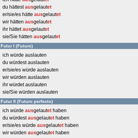
du hättest
aus
gelaut
et
er/sie/es hätte
aus
gelaut
et
wir hätten
aus
gelaut
et
ihr hättet
aus
gelaut
et
sie/Sie hätten
aus
gelaut
et
Futur I (Futuro)
ich würde auslauten
du würdest auslauten
er/sie/es würde auslauten
wir würden auslauten
ihr würdet auslauten
sie/Sie würden auslauten
Futur II (Futuro perfecto)
ich würde
aus
gelaut
et
haben
du würdest
aus
gelaut
et
haben
er/sie/es würde
aus
gelaut
et
haben
wir würden
aus
gelaut
et
haben