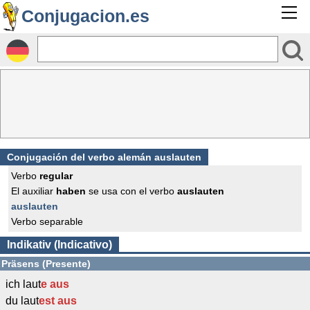
Conjugacion.es
Conjugación del verbo alemán auslauten
Verbo
regular
El auxiliar
haben
se usa con el verbo
auslauten
auslauten
Verbo separable
Indikativ (Indicativo)
Präsens (Presente)
ich laut
e
aus
du laut
est
aus