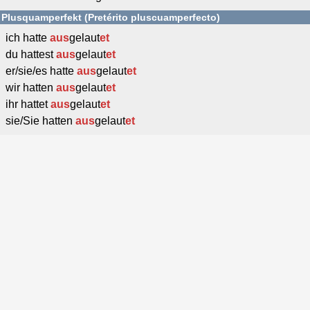
Plusquamperfekt (Pretérito pluscuamperfecto)
ich hatte
aus
gelaut
et
du hattest
aus
gelaut
et
er/sie/es hatte
aus
gelaut
et
wir hatten
aus
gelaut
et
ihr hattet
aus
gelaut
et
sie/Sie hatten
aus
gelaut
et