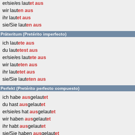
er/sie/es laut
et
aus
wir laut
en
aus
ihr laut
et
aus
sie/Sie laut
en
aus
Präteritum (Pretérito imperfecto)
ich laut
ete
aus
du laut
etest
aus
er/sie/es laut
ete
aus
wir laut
eten
aus
ihr laut
etet
aus
sie/Sie laut
eten
aus
Perfekt (Pretérito perfecto compuesto)
ich habe
aus
gelaut
et
du hast
aus
gelaut
et
er/sie/es hat
aus
gelaut
et
wir haben
aus
gelaut
et
ihr habt
aus
gelaut
et
sie/Sie haben
aus
gelaut
et