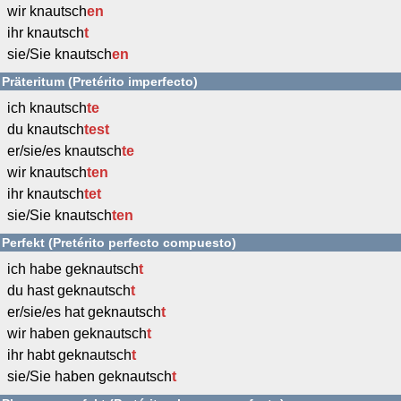
wir knautsch
en
ihr knautsch
t
sie/Sie knautsch
en
Präteritum (Pretérito imperfecto)
ich knautsch
te
du knautsch
test
er/sie/es knautsch
te
wir knautsch
ten
ihr knautsch
tet
sie/Sie knautsch
ten
Perfekt (Pretérito perfecto compuesto)
ich habe geknautsch
t
du hast geknautsch
t
er/sie/es hat geknautsch
t
wir haben geknautsch
t
ihr habt geknautsch
t
sie/Sie haben geknautsch
t