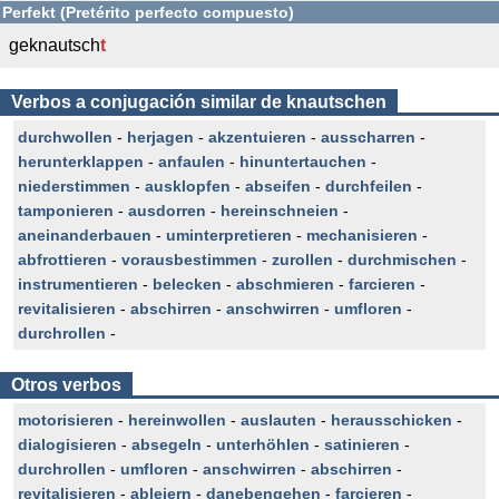
Perfekt (Pretérito perfecto compuesto)
geknautsch
t
Verbos a conjugación similar de knautschen
durchwollen
-
herjagen
-
akzentuieren
-
ausscharren
-
herunterklappen
-
anfaulen
-
hinuntertauchen
-
niederstimmen
-
ausklopfen
-
abseifen
-
durchfeilen
-
tamponieren
-
ausdorren
-
hereinschneien
-
aneinanderbauen
-
uminterpretieren
-
mechanisieren
-
abfrottieren
-
vorausbestimmen
-
zurollen
-
durchmischen
-
instrumentieren
-
belecken
-
abschmieren
-
farcieren
-
revitalisieren
-
abschirren
-
anschwirren
-
umfloren
-
durchrollen
-
Otros verbos
motorisieren
-
hereinwollen
-
auslauten
-
herausschicken
-
dialogisieren
-
absegeln
-
unterhöhlen
-
satinieren
-
durchrollen
-
umfloren
-
anschwirren
-
abschirren
-
revitalisieren
-
ableiern
-
danebengehen
-
farcieren
-