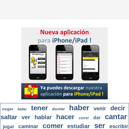
haber
tener
decir
venir
coger
dormir
bailar
cantar
hacer
saltar
ver
hablar
dar
correr
ser
comer
estudiar
caminar
escribir
jugar