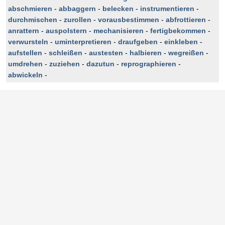
abschmieren
-
abbaggern
-
belecken
-
instrumentieren
-
durchmischen
-
zurollen
-
vorausbestimmen
-
abfrottieren
-
anrattern
-
auspolstern
-
mechanisieren
-
fertigbekommen
-
verwursteln
-
uminterpretieren
-
draufgeben
-
einkleben
-
aufstellen
-
schleißen
-
austesten
-
halbieren
-
wegreißen
-
umdrehen
-
zuziehen
-
dazutun
-
reprographieren
-
abwickeln
-