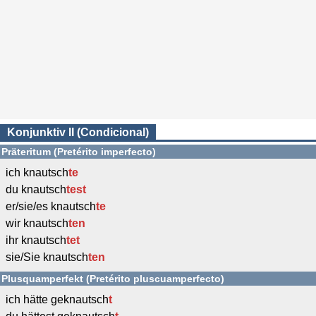
Konjunktiv II (Condicional)
Präteritum (Pretérito imperfecto)
ich knautsch
te
du knautsch
test
er/sie/es knautsch
te
wir knautsch
ten
ihr knautsch
tet
sie/Sie knautsch
ten
Plusquamperfekt (Pretérito pluscuamperfecto)
ich hätte geknautsch
t