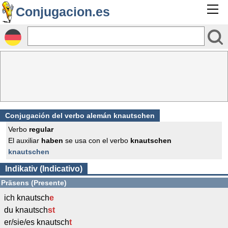
Conjugacion.es
Conjugación del verbo alemán knautschen
Verbo
regular
El auxiliar
haben
se usa con el verbo
knautschen
knautschen
Indikativ (Indicativo)
Präsens (Presente)
ich knautsch
e
du knautsch
st
er/sie/es knautsch
t