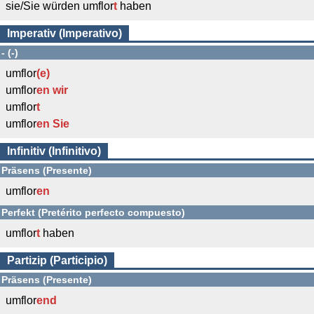
sie/Sie würden umflor
t
haben
Imperativ (Imperativo)
- (-)
umflor
(e)
umflor
en wir
umflor
t
umflor
en Sie
Infinitiv (Infinitivo)
Präsens (Presente)
umflor
en
Perfekt (Pretérito perfecto compuesto)
umflor
t
haben
Partizip (Participio)
Präsens (Presente)
umflor
end