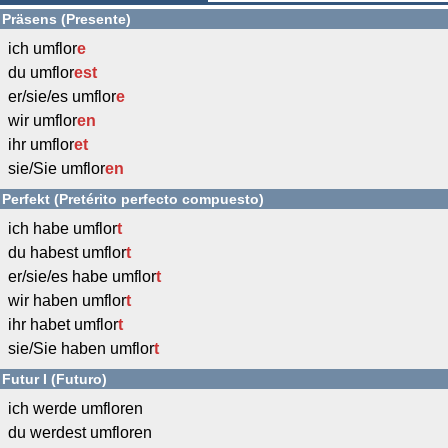
Präsens (Presente)
ich umflor
e
du umflor
est
er/sie/es umflor
e
wir umflor
en
ihr umflor
et
sie/Sie umflor
en
Perfekt (Pretérito perfecto compuesto)
ich habe umflor
t
du habest umflor
t
er/sie/es habe umflor
t
wir haben umflor
t
ihr habet umflor
t
sie/Sie haben umflor
t
Futur I (Futuro)
ich werde umfloren
du werdest umfloren