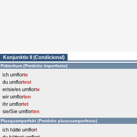
Konjunktiv II (Condicional)
Präteritum (Pretérito imperfecto)
ich umflor
te
du umflor
test
er/sie/es umflor
te
wir umflor
ten
ihr umflor
tet
sie/Sie umflor
ten
Plusquamperfekt (Pretérito pluscuamperfecto)
ich hätte umflor
t