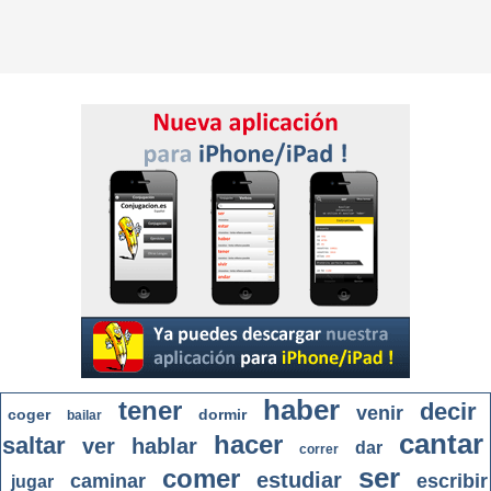
haber
tener
decir
venir
coger
dormir
bailar
cantar
hacer
saltar
ver
hablar
dar
correr
ser
comer
estudiar
caminar
escribir
jugar