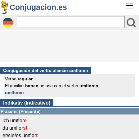
Conjugacion.es
Conjugación del verbo alemán umfloren
Verbo
regular
El auxiliar
haben
se usa con el verbo
umfloren
umfloren
Indikativ (Indicativo)
Präsens (Presente)
ich umflor
e
du umflor
st
er/sie/es umflor
t