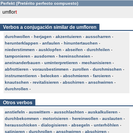
Perfekt (Pretérito perfecto compuesto)
umflor
t
Verbos a conjugación similar de umfloren
durchwollen
-
herjagen
-
akzentuieren
-
ausscharren
-
herunterklappen
-
anfaulen
-
hinuntertauchen
-
niederstimmen
-
ausklopfen
-
abseifen
-
durchfeilen
-
tamponieren
-
ausdorren
-
hereinschneien
-
aneinanderbauen
-
uminterpretieren
-
mechanisieren
-
abfrottieren
-
vorausbestimmen
-
zurollen
-
durchmischen
-
instrumentieren
-
belecken
-
abschmieren
-
farcieren
-
knautschen
-
revitalisieren
-
abschirren
-
anschwirren
-
durchrollen
-
Otros verbos
anstiefeln
-
auswittern
-
ausschlachten
-
auskalkulieren
-
durchbekommen
-
motorisieren
-
hereinwollen
-
auslauten
-
herausschicken
-
dialogisieren
-
absegeln
-
unterhöhlen
-
satinieren
-
durchrollen
-
anschwirren
-
abschirren
-