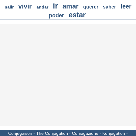
ir
vivir
amar
leer
querer
saber
salir
andar
estar
poder
Conjugaison
-
The Conjugation
-
Coniugazione
-
Konjugation
-