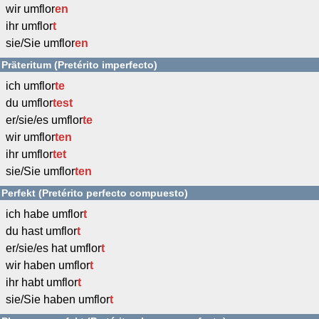
wir umflor
en
ihr umflor
t
sie/Sie umflor
en
Präteritum (Pretérito imperfecto)
ich umflor
te
du umflor
test
er/sie/es umflor
te
wir umflor
ten
ihr umflor
tet
sie/Sie umflor
ten
Perfekt (Pretérito perfecto compuesto)
ich habe umflor
t
du hast umflor
t
er/sie/es hat umflor
t
wir haben umflor
t
ihr habt umflor
t
sie/Sie haben umflor
t