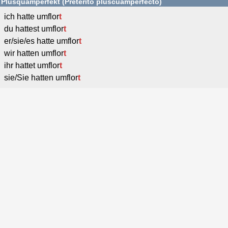
Plusquamperfekt (Pretérito pluscuamperfecto)
ich hatte umflor
t
du hattest umflor
t
er/sie/es hatte umflor
t
wir hatten umflor
t
ihr hattet umflor
t
sie/Sie hatten umflor
t