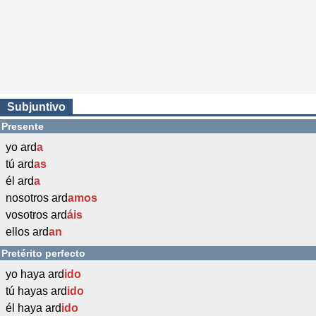
Subjuntivo
Presente
yo ard
a
tú ard
as
él ard
a
nosotros ard
amos
vosotros ard
áis
ellos ard
an
Pretérito perfecto
yo haya ard
ido
tú hayas ard
ido
él haya ard
ido