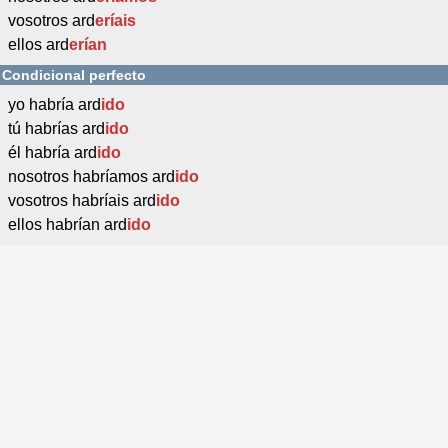
vosotros ard
eríais
ellos ard
erían
Condicional perfecto
yo habría ard
ido
tú habrías ard
ido
él habría ard
ido
nosotros habríamos ard
ido
vosotros habríais ard
ido
ellos habrían ard
ido