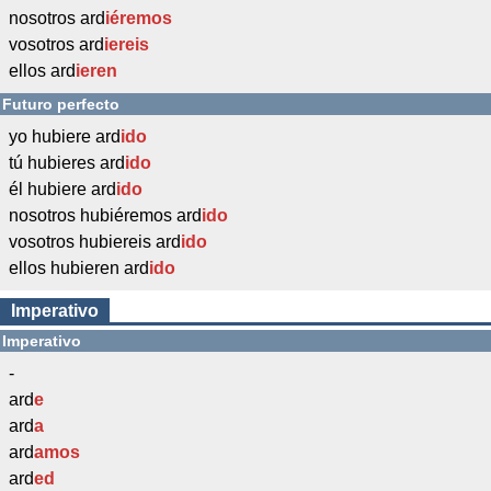
nosotros ard
iéremos
vosotros ard
iereis
ellos ard
ieren
Futuro perfecto
yo hubiere ard
ido
tú hubieres ard
ido
él hubiere ard
ido
nosotros hubiéremos ard
ido
vosotros hubiereis ard
ido
ellos hubieren ard
ido
Imperativo
Imperativo
-
ard
e
ard
a
ard
amos
ard
ed