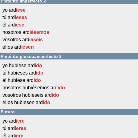
Pretérito imperfecto 2
yo ard
iese
tú ard
ieses
él ard
iese
nosotros ard
iésemos
vosotros ard
ieseis
ellos ard
iesen
Pretérito pluscuamperfecto 2
yo hubiese ard
ido
tú hubieses ard
ido
él hubiese ard
ido
nosotros hubiésemos ard
ido
vosotros hubieseis ard
ido
ellos hubiesen ard
ido
Futuro
yo ard
iere
tú ard
ieres
él ard
iere