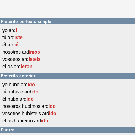
Pretérito perfecto simple
yo ard
í
tú ard
iste
él ard
ió
nosotros ard
imos
vosotros ard
isteis
ellos ard
ieron
Pretérito anterior
yo hube ard
ido
tú hubiste ard
ido
él hubo ard
ido
nosotros hubimos ard
ido
vosotros hubisteis ard
ido
ellos hubieron ard
ido
Futuro