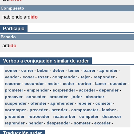
Compuesto
habiendo ard
ido
Participio
Pasado
ard
ido
Verbos a conjugación similar de arder
comer
-
correr
-
beber
-
deber
-
temer
-
barrer
-
aprender
-
vender
-
coser
-
toser
-
comprender
-
tejer
-
responder
-
recorrer
-
esconder
-
meter
-
ceder
-
sorber
-
lamer
-
suceder
-
prometer
-
emprender
-
sorprender
-
acceder
-
depender
-
precaver
-
conceder
-
proceder
-
joder
-
absorber
-
suspender
-
ofender
-
aprehender
-
repeler
-
cometer
-
corromper
-
preceder
-
prender
-
comprometer
-
lamber
-
pretender
-
retroceder
-
reabsorber
-
competer
-
descoser
-
reprender
-
pender
-
desprender
-
someter
-
exceder
-
Traducción
arder