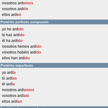
nosotros ard
emos
vosotros ard
éis
ellos ard
en
Pretérito perfecto compuesto
yo he ard
ido
tú has ard
ido
él ha ard
ido
nosotros hemos ard
ido
vosotros habéis ard
ido
ellos han ard
ido
Pretérito imperfecto
yo ard
ía
tú ard
ías
él ard
ía
nosotros ard
íamos
vosotros ard
íais
ellos ard
ían