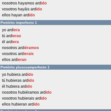
nosotros hayamos ard
ido
vosotros hayáis ard
ido
ellos hayan ard
ido
Pretérito imperfecto 1
yo ard
iera
tú ard
ieras
él ard
iera
nosotros ard
iéramos
vosotros ard
ierais
ellos ard
ieran
Pretérito pluscuamperfecto 1
yo hubiera ard
ido
tú hubieras ard
ido
él hubiera ard
ido
nosotros hubiéramos ard
ido
vosotros hubierais ard
ido
ellos hubieran ard
ido