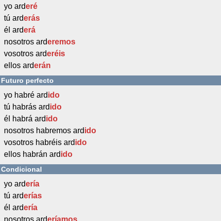
yo ard
eré
tú ard
erás
él ard
erá
nosotros ard
eremos
vosotros ard
eréis
ellos ard
erán
Futuro perfecto
yo habré ard
ido
tú habrás ard
ido
él habrá ard
ido
nosotros habremos ard
ido
vosotros habréis ard
ido
ellos habrán ard
ido
Condicional
yo ard
ería
tú ard
erías
él ard
ería
nosotros ard
eríamos