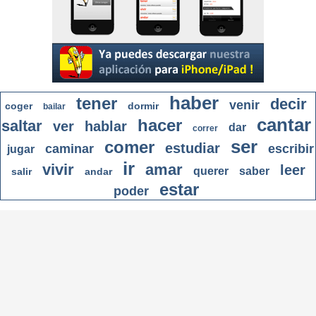
haber
tener
decir
venir
coger
dormir
bailar
cantar
hacer
saltar
ver
hablar
dar
correr
ser
comer
estudiar
caminar
escribir
jugar
ir
vivir
amar
leer
querer
saber
salir
andar
estar
poder