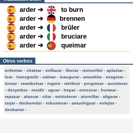
arder ➔
to burn
arder ➔
brennen
arder ➔
brûler
arder ➔
bruciare
arder ➔
queimar
Otros verbos
enfermar
-
chatear
-
enflacar
-
liberar
-
reinscribir
-
aplastar
-
loar
-
transgredir
-
calmar
-
inaugurar
-
amueblar
-
exagerar
-
tornar
-
reembolsar
-
ingerir
-
retribuir
-
progresar
-
acontecer
-
desyerbar
-
residir
-
aguar
-
trepar
-
enroscar
-
humear
-
repasar
-
atascar
-
citar
-
entristecer
-
atornillar
-
aligerar
-
tarjar
-
desheredar
-
robustecer
-
amuchiguar
-
enlejiar
-
desbarrar
-