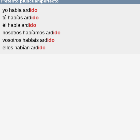
Pretérito pluscuamperfecto
yo había ard
ido
tú habías ard
ido
él había ard
ido
nosotros habíamos ard
ido
vosotros habíais ard
ido
ellos habían ard
ido