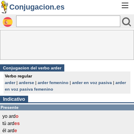
Conjugacion.es
Conjugacion del verbo arder
Verbo regular
arder
|
arderse
|
arder femenino
|
arder en voz pasiva
|
arder
en voz pasiva femenino
Indicativo
Presente
yo ard
o
tú ard
es
él ard
e