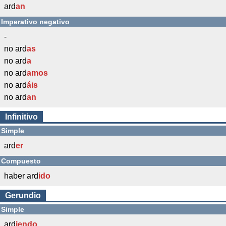
ard
an
Imperativo negativo
-
no ard
as
no ard
a
no ard
amos
no ard
áis
no ard
an
Infinitivo
Simple
ard
er
Compuesto
haber ard
ido
Gerundio
Simple
ard
iendo