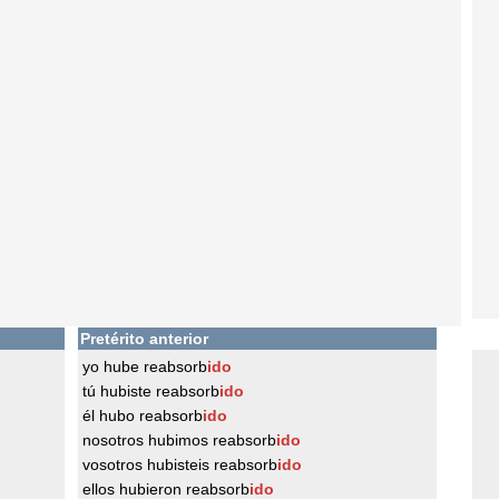
Pretérito anterior
yo hube reabsorb
ido
tú hubiste reabsorb
ido
él hubo reabsorb
ido
nosotros hubimos reabsorb
ido
vosotros hubisteis reabsorb
ido
ellos hubieron reabsorb
ido