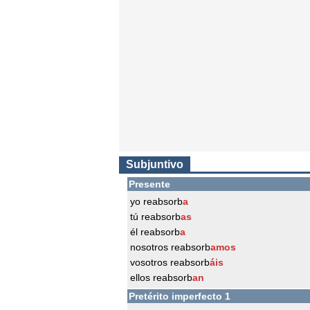
Subjuntivo
Presente
yo reabsorb
a
tú reabsorb
as
él reabsorb
a
nosotros reabsorb
amos
vosotros reabsorb
áis
ellos reabsorb
an
Pretérito imperfecto 1