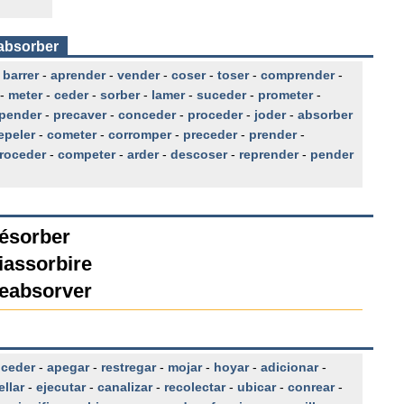
eabsorber
-
barrer
-
aprender
-
vender
-
coser
-
toser
-
comprender
-
-
meter
-
ceder
-
sorber
-
lamer
-
suceder
-
prometer
-
pender
-
precaver
-
conceder
-
proceder
-
joder
-
absorber
epeler
-
cometer
-
corromper
-
preceder
-
prender
-
troceder
-
competer
-
arder
-
descoser
-
reprender
-
pender
résorber
iassorbire
reabsorver
oceder
-
apegar
-
restregar
-
mojar
-
hoyar
-
adicionar
-
ellar
-
ejecutar
-
canalizar
-
recolectar
-
ubicar
-
conrear
-