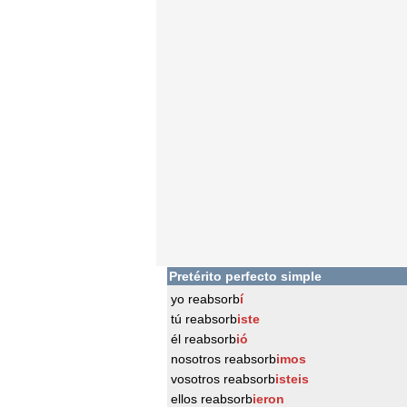
Pretérito perfecto simple
yo reabsorb
í
tú reabsorb
iste
él reabsorb
ió
nosotros reabsorb
imos
vosotros reabsorb
isteis
ellos reabsorb
ieron