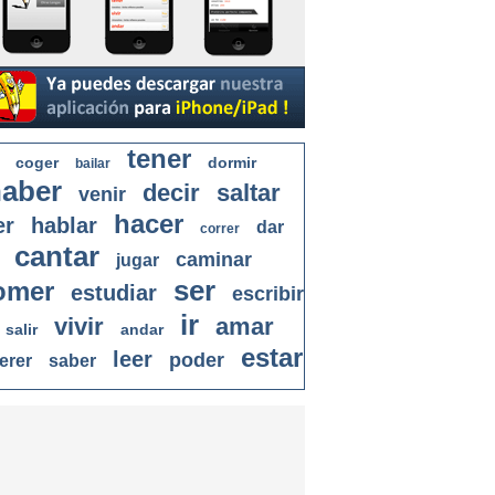
tener
coger
dormir
bailar
aber
decir
saltar
venir
hacer
er
hablar
dar
correr
cantar
caminar
jugar
ser
omer
estudiar
escribir
ir
vivir
amar
salir
andar
estar
leer
poder
erer
saber