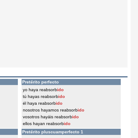
Pretérito perfecto
yo haya reabsorb
ido
tú hayas reabsorb
ido
él haya reabsorb
ido
nosotros hayamos reabsorb
ido
vosotros hayáis reabsorb
ido
ellos hayan reabsorb
ido
Pretérito pluscuamperfecto 1