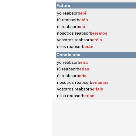
Futuro
yo reabsorb
eré
tú reabsorb
erás
él reabsorb
erá
nosotros reabsorb
eremos
vosotros reabsorb
eréis
ellos reabsorb
erán
Condicional
yo reabsorb
ería
tú reabsorb
erías
él reabsorb
ería
nosotros reabsorb
eríamos
vosotros reabsorb
eríais
ellos reabsorb
erían