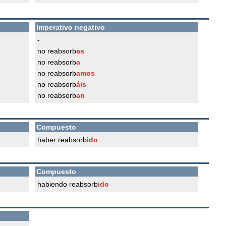
Imperativo negativo
-
no reabsorb
as
no reabsorb
a
no reabsorb
amos
no reabsorb
áis
no reabsorb
an
Compuesto
haber reabsorb
ido
Compuesto
habiendo reabsorb
ido